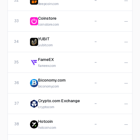
32
—
—
deepcoin.com
Coinstore
33
—
—
coinstore.com
YUBIT
34
—
—
yubit.com
FameEX
35
—
—
fameex.com
Biconomy.com
36
—
—
biconomy.com
Crypto.com Exchange
37
—
—
crypto.com
Hotcoin
38
—
—
hotcoin.com