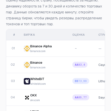
оценку надёжности, страну, посещаемость за неделю,
динамику оборота за 7 и 30 дней и количество торговых
пар. Данные обновляются каждую минуту; откройте
страницу биржи, чтобы увидеть резервы, распределение
токенов и топ торговых пар.
#
БИРЖА
ОЦЕНКА
СТРАНА
Binance Alpha
01
—
—
binance.com
Binance
02
Cayman 
AA
93,4
binance.com
WhiteBIT
03
Lithuania
BB
73,99
whitebit.com
OKX
04
Seychel
AA
85,77
okx.com