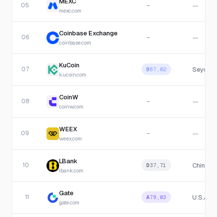
MEXC
05
—
—
mexc.com
Coinbase Exchange
06
—
—
coinbase.com
KuCoin
07
Seychel
B
67,02
kucoin.com
CoinW
08
—
—
coinw.com
WEEX
09
—
—
weex.com
LBank
10
China
D
37,71
lbank.com
Gate
11
U.S.A
A
79,03
gate.com