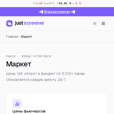
F&G
29
· Fear
BTC.D
58,85 %
-0 %
@justscreener
just
screener
Главная
Маркет
РЫНОК · ЖИВЫЕ КОТИРОВКИ
Маркет
Цены, ОИ, оборот и фандинг по 5,100+ парам.
Обновляется каждую минуту, 24/7.
Цены фьючерсов