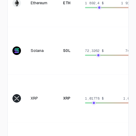
Ethereum
ETH
1 892,4 $
1 919,9
Solana
SOL
72,3262 $
74,24
XRP
XRP
1,01778 $
1,0570