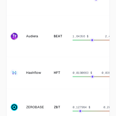
Audiera
BEAT
1,64356 $
2,4746
Hashflow
HFT
0,0190663 $
0,038129
ZEROBASE
ZBT
0,127984 $
0,20895