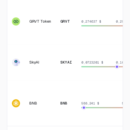
GRVT Token
GRVT
0,274637 $
0,29810
SkyAI
SKYAI
0,0723201 $
0,10841
BNB
BNB
588,241 $
597,