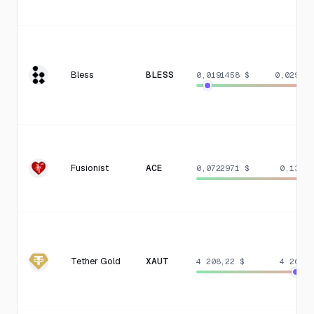
Bless
BLESS
0,0191458 $
0,029511
Fusionist
ACE
0,0722971 $
0,13633
Tether Gold
XAUT
4 208,22 $
4 263,4