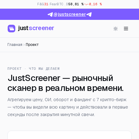
F&G
31
· Fear
BTC.D
58,81 %
-0,16 %
@justscreener
just
screener
Главная
Проект
ПРОЕКТ · ЧТО МЫ ДЕЛАЕМ
JustScreener — рыночный
сканер в реальном времени.
Агрегируем цену, ОИ, оборот и фандинг с 7 крипто-бирж
— чтобы вы видели всю картину и действовали в первые
секунды после закрытия минутной свечи.