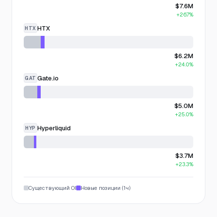
$7.6M
+26.7%
HTX
HTX
$6.2M
+24.0%
Gate.io
GAT
$5.0M
+25.0%
Hyperliquid
HYP
$3.7M
+23.3%
Существующий OI
Новые позиции (1ч)