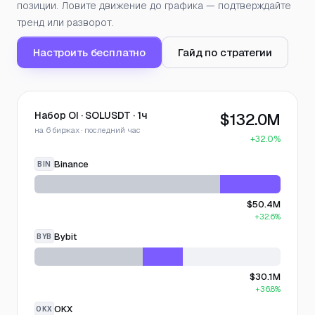
позиции. Ловите движение до графика — подтверждайте
тренд или разворот.
Настроить бесплатно
Гайд по стратегии
Набор OI · SOLUSDT · 1ч
$132.0M
на 6 биржах · последний час
+32.0%
Binance
BIN
$50.4M
+32.6%
Bybit
BYB
$30.1M
+36.8%
OKX
OKX