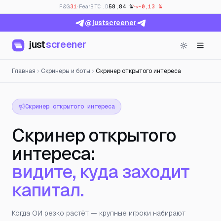
F&G
31
· Fear
BTC.D
58,84 %
-0,13 %
@justscreener
just
screener
Главная
Скринеры и боты
Скринер открытого интереса
Скринер открытого интереса
Скринер открытого
интереса:
видите, куда заходит
капитал.
Когда ОИ резко растёт — крупные игроки набирают