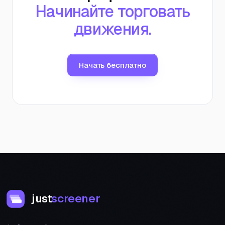
Начинайте торговать
движения.
Начать бесплатно
just
screener