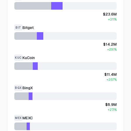
$23.6M
+31.1%
Bitget
BIT
$14.2M
+29.1%
KuCoin
KUC
$11.4M
+26.7%
BingX
BGX
$8.9M
+27.1%
MEXC
MEX