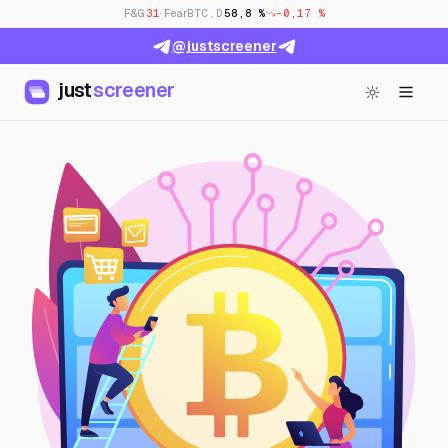
F&G
31
· Fear
BTC.D
58,8 %
-0,17 %
@justscreener
just
screener