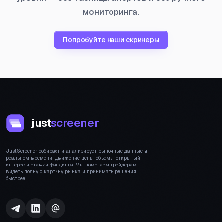
мониторинга.
Попробуйте наши скринеры
just
screener
JustScreener собирает и анализирует рыночные данные в
реальном времени: движение цены, объёмы, открытый
интерес и ставки фандинга. Мы помогаем трейдерам
видеть полную картину рынка и принимать решения
быстрее.