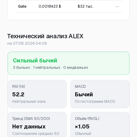
Gate
0,0018423 $
$32 тыс.
—
Технический анализ ALEX
на 07.08.2026 04:06
Сильный бычий
3 бычьих · 1 нейтральных · 0 медвежьих
RSI (14)
MACD
52.2
Бычий
Нейтральная зона
По гистограмме MACD
Тренд (SMA 50/200)
Объём (RVOL)
Нет данных
×1.05
Соотношение средних 50
Обычный