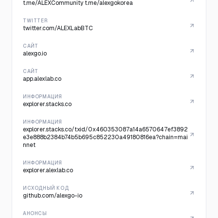
t.me/ALEXCommunity t.me/alexgokorea
TWITTER
twitter.com/ALEXLabBTC
САЙТ
alexgo.io
САЙТ
app.alexlab.co
ИНФОРМАЦИЯ
explorer.stacks.co
ИНФОРМАЦИЯ
explorer.stacks.co/txid/0x460353087a14a6570647ef3892
e3e888b2384b74b5b695c852230a49180816ea?chain=mai
nnet
ИНФОРМАЦИЯ
explorer.alexlab.co
ИСХОДНЫЙ КОД
github.com/alexgo-io
АНОНСЫ