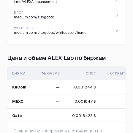
t.me/ALEXAnnouncement
БЛОГ
medium.com/alexgobtc
WHITEPAPER
medium.com/alexgobtc/whitepaper/home
Цена и объём ALEX Lab по биржам
БИРЖА
ФЬЮЧЕРС
СПОТ
ОТКРЫТЫЙ 
KuCoin
—
0,001844 $
MEXC
—
0,001847 $
Gate
—
0,0018423 $
Сравнение фьючерсных и спотовых цен по