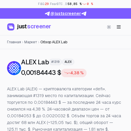
F&G
29
· Fear
BTC.D
58,85 %
-0 %
@justscreener
just
screener
Главная
Маркет
Обзор ALEX Lab
— Цена, открытый интере
ALEX Lab
#1319
ALEX
0,00184443 $
-4,38 %
ALEX Lab (ALEX) — криптовалюта категории «defi»,
занимающая #1319 место по капитализации. Сейчас
торгуется по 0,00184443 $ — за последние 24 часа курс
снизился на 4,38 %. 24-часовой диапазон цен — от
0,00184053 $ до 0,0020032 $. Объём торгов за 24 часа
достиг 68 млн ALEX (~125,05 тыс. $), общий оборот —
125,11 тыс. $. Рыночная капитализация — 1,81 млн $,