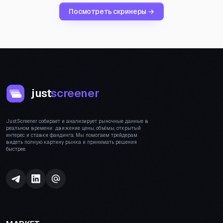
Посмотреть скринеры →
just
screener
JustScreener собирает и анализирует рыночные данные в
реальном времени: движение цены, объёмы, открытый
интерес и ставки фандинга. Мы помогаем трейдерам
видеть полную картину рынка и принимать решения
быстрее.