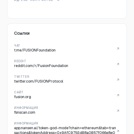
Ссылки
ЧАТ
t.me/FUSIONFoundation
REDDIT
reddit.com/r/FusionFoundation
TWITTER
twitter.com/FUSIONProtocol
САЙТ
fusion.org
ИНФОРМАЦИЯ
fsnscan.com
ИНФОРМАЦИЯ
app.nansen.ai/token-god-mode?chain=ethereum&tab=tran
sactions&tokenAddress=0x9AfC975EdB8a0B57f066e8e0