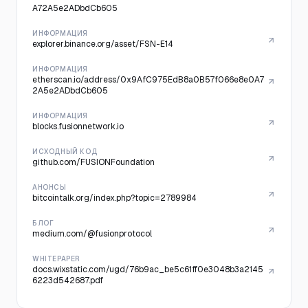
A72A5e2ADbdCb605
ИНФОРМАЦИЯ
explorer.binance.org/asset/FSN-E14
ИНФОРМАЦИЯ
etherscan.io/address/0x9AfC975EdB8a0B57f066e8e0A7
2A5e2ADbdCb605
ИНФОРМАЦИЯ
blocks.fusionnetwork.io
ИСХОДНЫЙ КОД
github.com/FUSIONFoundation
АНОНСЫ
bitcointalk.org/index.php?topic=2789984
БЛОГ
medium.com/@fusionprotocol
WHITEPAPER
docs.wixstatic.com/ugd/76b9ac_be5c61ff0e3048b3a2145
6223d542687.pdf