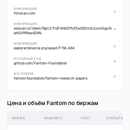
ИНФОРМАЦИЯ
ftmscan.com
ИНФОРМАЦИЯ
solscan.io/token/8gC27rQF4NEDYfyf5aS8ZmQJUum5gufo
wKGYRRba4ENN
ИНФОРМАЦИЯ
explorer.binance.org/asset/FTM-A64
ИСХОДНЫЙ КОД
github.com/Fantom-Foundation
WHITEPAPER
fantom.foundation/fantom-research-papers
Цена и объём Fantom по биржам
БИРЖА
ФЬЮЧЕРС
СПОТ
ОТКРЫТЫЙ И