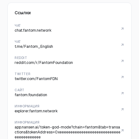
Ссылки
ЧАТ
chat.fantom.network
ЧАТ
t.me/Fantom_English
REDDIT
reddit.com/r/FantomFoundation
TWITTER
twitter.com/FantomFDN
САЙТ
fantom.foundation
ИНФОРМАЦИЯ
explorer.fantom.network
ИНФОРМАЦИЯ
app.nansen.ai/token-god-mode?chain=fantom&tab=transa
ctions&tokenAddress=0xeeeeeeeeeeeeeeeeeeeeeeeeeeee
eeeeeeeeeeee