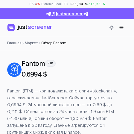
F&G
25
· Extreme Fear
BTC.D
58,84 %
+0,08 %
@justscreener
just
screener
Главная
Маркет
Обзор Fantom
— Цена, открытый интерес 
Fantom
FTM
0,6994 $
Fantom (FTM) — криптовалюта категории «blockchain»,
отслеживаемая JustScreener. Сейчас торгуется по
0,6994 $. 24-часовой диапазон цен — от 0,69 $ до
0,7111 $. Объём торгов за 24 часа достиг 1,9 млн FTM
(~1,30 млн $), общий оборот — 1,30 млн $. Fantom
запущена в 2018 году. Данные агрегируются с 1
крупнейших бирж, включая Binance.