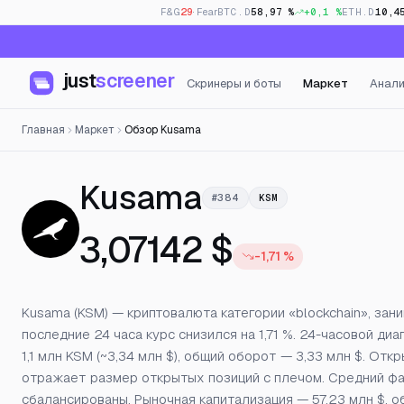
F&G
29
· Fear
BTC.D
58,97 %
+0,1 %
ETH.D
10,4
just
screener
Скринеры и боты
Маркет
Анали
Главная
Маркет
Обзор Kusama
— Цена, отк
Kusama
#384
KSM
3,07142 $
-1,71 %
Kusama (KSM) — криптовалюта категории «blockchain», зан
последние 24 часа курс снизился на 1,71 %. 24-часовой диа
1,1 млн KSM (~3,34 млн $), общий оборот — 3,33 млн $. От
отражает размер открытых позиций с плечом. Средний фан
сбалансированы. Рыночная капитализация — 57,23 млн $, 