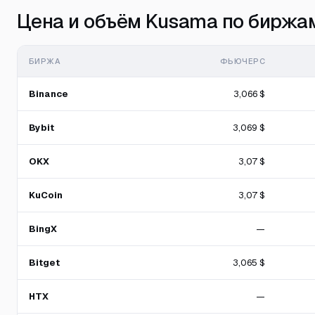
Цена и объём Kusama по биржа
БИРЖА
ФЬЮЧЕРС
Binance
3,066 $
Bybit
3,069 $
OKX
3,07 $
KuCoin
3,07 $
BingX
—
Bitget
3,065 $
HTX
—