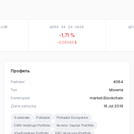
АСОВ
ЦЕНА ЗА 24 ЧАСА
ЦЕ
-1,71 %
-0,05343 $
Профиль
Рейтинг
#384
Тип
Монета
Категория
market.Blockchain
Дата запуска
16 Jul 2019
Substrate
Polkadot
Polkadot Ecosystem
CMS Holdings Portfolio
Kenetic Capital Portfolio
1Confirmation Portfolio
VBC Ventures Portfolio