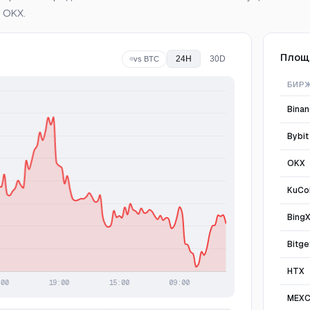
 OKX.
Площ
24H
30D
vs BTC
БИР
Bina
Bybit
OKX
KuCo
Bing
Bitge
HTX
MEX