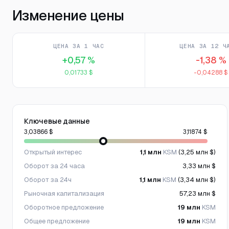
Изменение цены
ЦЕНА ЗА 1 ЧАС
ЦЕНА ЗА 12 Ч
+0,57 %
-1,38 %
0,01733 $
-0,04288 $
Ключевые данные
3,03866 $
3,11874 $
Открытый интерес
1,1 млн
KSM
(3,25 млн $)
Оборот за 24 часа
3,33 млн $
Оборот за 24ч
1,1 млн
KSM
(3,34 млн $)
Рыночная капитализация
57,23 млн $
Оборотное предложение
19 млн
KSM
Общее предложение
19 млн
KSM