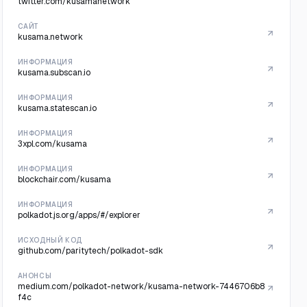
twitter.com/kusamanetwork
САЙТ
kusama.network
ИНФОРМАЦИЯ
kusama.subscan.io
ИНФОРМАЦИЯ
kusama.statescan.io
ИНФОРМАЦИЯ
3xpl.com/kusama
ИНФОРМАЦИЯ
blockchair.com/kusama
ИНФОРМАЦИЯ
polkadot.js.org/apps/#/explorer
ИСХОДНЫЙ КОД
github.com/paritytech/polkadot-sdk
АНОНСЫ
medium.com/polkadot-network/kusama-network-7446706b8
f4c