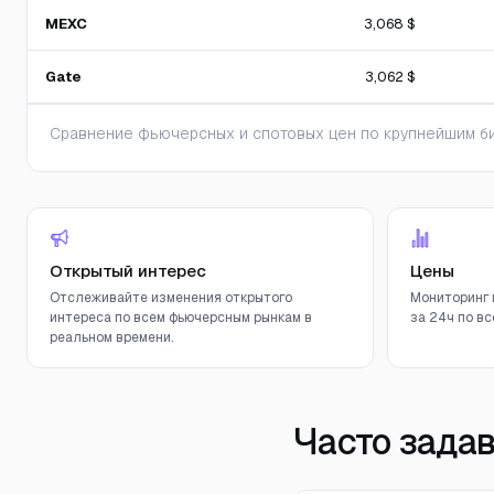
MEXC
3,068 $
Gate
3,062 $
Сравнение фьючерсных и спотовых цен по крупнейшим би
Открытый интерес
Цены
Отслеживайте изменения открытого
Мониторинг 
интереса по всем фьючерсным рынкам в
за 24ч по вс
реальном времени.
Часто зада