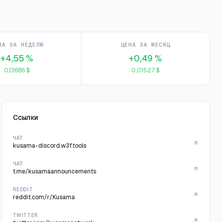
НА ЗА НЕДЕЛЮ
ЦЕНА ЗА МЕСЯЦ
+4,55 %
+0,49 %
0,13686 $
0,01527 $
Ссылки
ЧАТ
kusama-discord.w3f.tools
ЧАТ
t.me/kusamaannouncements
REDDIT
reddit.com/r/Kusama
TWITTER