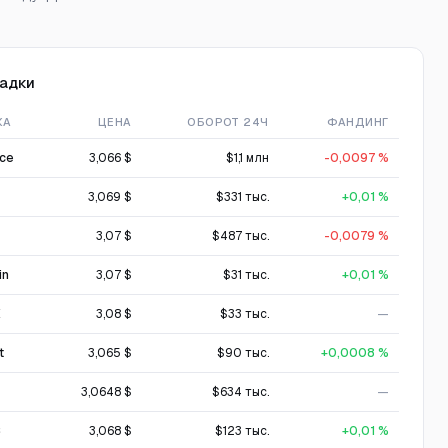
адки
ЖА
ЦЕНА
ОБОРОТ 24Ч
ФАНДИНГ
nce
3,066 $
$1,1 млн
-0,0097 %
3,069 $
$331 тыс.
+0,01 %
3,07 $
$487 тыс.
-0,0079 %
in
3,07 $
$31 тыс.
+0,01 %
X
3,08 $
$33 тыс.
—
t
3,065 $
$90 тыс.
+0,0008 %
3,0648 $
$634 тыс.
—
C
3,068 $
$123 тыс.
+0,01 %