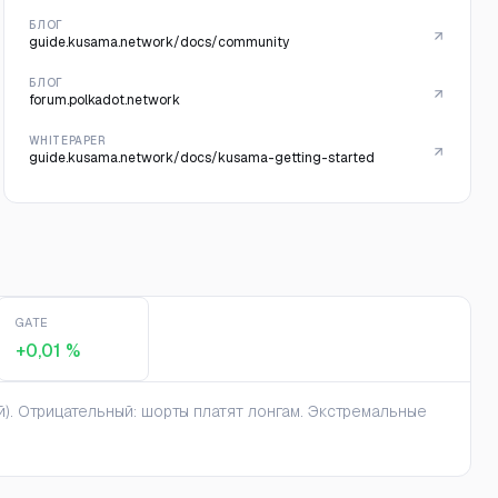
БЛОГ
guide.kusama.network/docs/community
БЛОГ
forum.polkadot.network
WHITEPAPER
guide.kusama.network/docs/kusama-getting-started
GATE
+0,01 %
). Отрицательный: шорты платят лонгам. Экстремальные