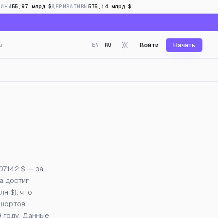
ОИНЫ
55,97 млрд $
ДЕРИВАТИВЫ
575,14 млрд $
ы
Войти
Начать
EN
RU
 в реальном времени
07142 $ — за
са достиг
н $), что
 шортов
 году. Данные