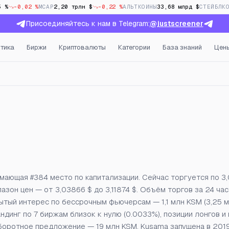
5 %
-0,02 %
MCAP
2,20 трлн $
-0,22 %
АЛЬТКОИНЫ
33,68 млрд $
СТЕЙБЛК
Присоединяйтесь к нам в Telegram:
@justscreener
тика
Биржи
Криптовалюты
Категории
База знаний
Цен
рытый интерес и фандинг
имающая #384 место по капитализации. Сейчас торгуется по 3,
пазон цен — от 3,03866 $ до 3,11874 $. Объём торгов за 24 ча
крытый интерес по бессрочным фьючерсам — 1,1 млн KSM (3,25 мл
динг по 7 биржам близок к нулю (0.0033%), позиции лонгов и
оборотное предложение — 19 млн KSM. Kusama запущена в 2019