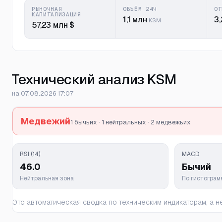
РЫНОЧНАЯ
ОБЪЁМ 24Ч
ОТ
КАПИТАЛИЗАЦИЯ
1,1 млн
3,
KSM
57,23 млн $
Технический анализ KSM
на 07.08.2026 17:07
Медвежий
1 бычьих · 1 нейтральных · 2 медвежьих
RSI (14)
MACD
46.0
Бычий
Нейтральная зона
По гистогра
Это автоматическая сводка по техническим индикаторам, а