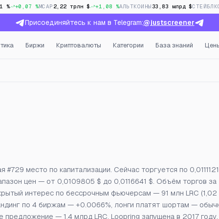
1 %
+0,07 %
MCAP
2,22 трлн $
+1,08 %
АЛЬТКОИНЫ
33,83 млрд $
СТЕЙБЛК
Присоединяйтесь к нам в Telegram:
@justscreener
тика
Биржи
Криптовалюты
Категории
База знаний
Цен
рытый интерес и фандинг
я #729 место по капитализации. Сейчас торгуется по 0,0111121
апазон цен — от 0,0109805 $ до 0,0116641 $. Объём торгов за
ткрытый интерес по бессрочным фьючерсам — 91 млн LRC (1,02 
ндинг по 4 биржам — +0.0066%, лонги платят шортам — обыч
е предложение — 1,4 млрд LRC. Loopring запущена в 2017 году