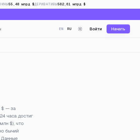
ОИНЫ
55,48 млрд $
ДЕРИВАТИВЫ
582,61 млрд $
ы
Войти
Начать
EN
RU
 в реальном времени
 $ — за
 24 часа достиг
млн $), что
но бычий
. Данные