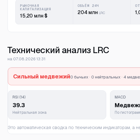
РЫНОЧНАЯ
ОБЪЁМ 24Ч
ОТ
КАПИТАЛИЗАЦИЯ
204 млн
1,
LRC
15,20 млн $
Технический анализ LRC
на 07.08.2026 13:31
Сильный медвежий
0 бычьих · 0 нейтральных · 4 медв
RSI (14)
MACD
39.3
Медвеж
Нейтральная зона
По гистогра
Это автоматическая сводка по техническим индикаторам, а