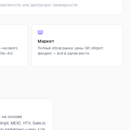
зможность или дисбаланс ликвидности.
Маркет
-часового
Полный обзор рынка: цены, ОИ, оборот,
1м–4ч).
фандинг — всё в одном месте.
у на основе
ngX, MEXC, HTX, Gate.io
вую референс-цену для