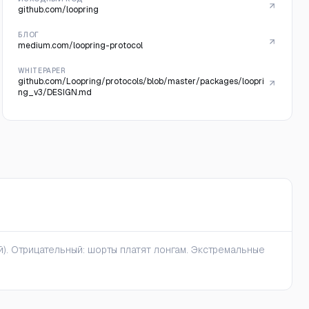
github.com/loopring
БЛОГ
medium.com/loopring-protocol
WHITEPAPER
github.com/Loopring/protocols/blob/master/packages/loopri
ng_v3/DESIGN.md
). Отрицательный: шорты платят лонгам. Экстремальные