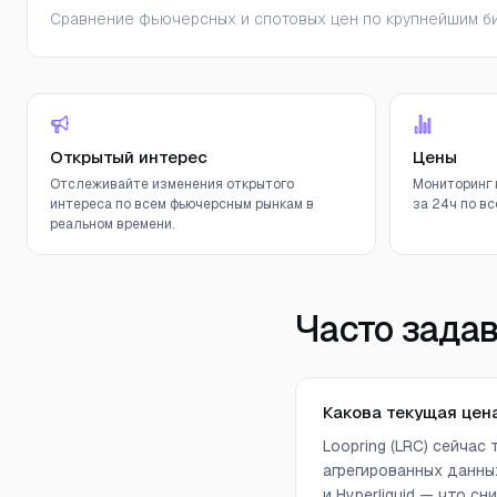
Сравнение фьючерсных и спотовых цен по крупнейшим би
Открытый интерес
Цены
Отслеживайте изменения открытого
Мониторинг 
интереса по всем фьючерсным рынкам в
за 24ч по вс
реальном времени.
Часто зада
Какова текущая цена
Loopring (LRC) сейчас
агрегированных данных 
и Hyperliquid — что 