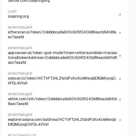
twitter.com/loopringorg
САЙТ
loopring.org
ИНФОРМАЦИЯ
etherscan.io/token/0xbbbbca6a901c926f240b89eacb641d8a
ec7aeafd
ИНФОРМАЦИЯ
app.nansen.ai/token-god-mode?chain=ethereum&tab=transac
tions&tokenAddress=0xbbbbca6a901c926f240b89eacb641d8
aec7aeafd
ИНФОРМАЦИЯ
solscan.io/token/HCTVFTzHL21a1dPzKxAUeWwqbE8QMUyvgC
hFDL4XYoi1
ИНФОРМАЦИЯ
oklink.com/eth/token/0xbbbbca6a901c926f240b89eacb641d
8aec7aeafd
ИНФОРМАЦИЯ
explorer.solana.com/address/HCTVFTzHL21a1dPzKxAUeWwqb
E8QMUyvgChFDL4XYoi1
ИСХОДНЫЙ КОД