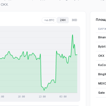
 OKX.
Площ
24H
30D
vs BTC
БИР
Bina
Bybit
OKX
KuCo
Bing
MEX
Gate