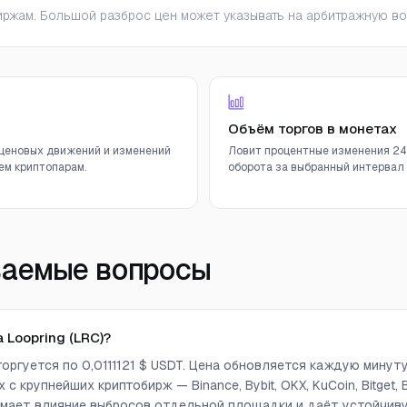
ржам. Большой разброс цен может указывать на арбитражную во
Объём торгов в монетах
ценовых движений и изменений
Ловит процентные изменения 24
ем криптопарам.
оборота за выбранный интервал (
ваемые вопросы
 Loopring (LRC)?
 торгуется по 0,0111121 $ USDT. Цена обновляется каждую минут
с крупнейших криптобирж — Binance, Bybit, OKX, KuCoin, Bitget, Bi
снимает влияние выбросов отдельной площадки и даёт устойчи