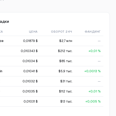
адки
ЖА
ЦЕНА
ОБОРОТ 24Ч
ФАНДИНГ
nce
0,01879 $
$2,7 млн
—
0,010343 $
$212 тыс.
+0,01 %
0,01034 $
$85 тыс.
—
in
0,01041 $
$5,9 тыс.
+0,0013 %
X
0,01032 $
$31 тыс.
—
C
0,01035 $
$112 тыс.
+0,01 %
0,01031 $
$13 тыс.
+0,005 %