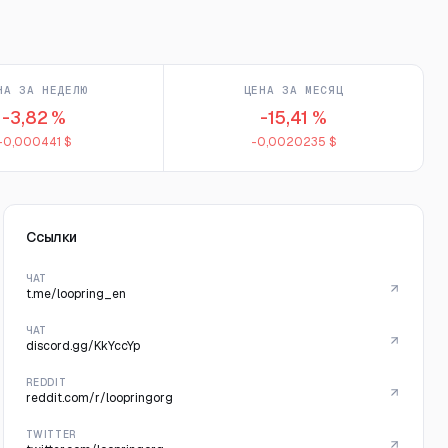
НА ЗА НЕДЕЛЮ
ЦЕНА ЗА МЕСЯЦ
-3,82 %
-15,41 %
-0,000441 $
-0,0020235 $
Ссылки
ЧАТ
t.me/loopring_en
ЧАТ
discord.gg/KkYccYp
REDDIT
reddit.com/r/loopringorg
TWITTER