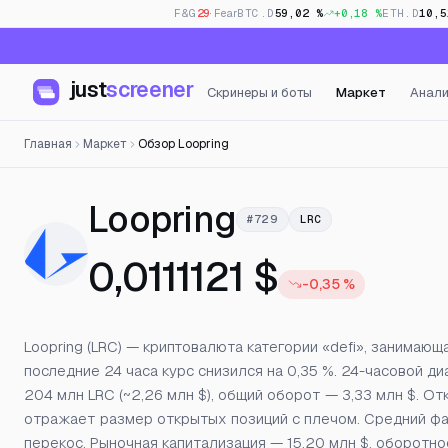
F&G
29
· Fear
BTC.D
59,02 %
+0,18 %
ETH.D
10,5
just
screener
Скринеры и боты
Маркет
Анали
Главная
Маркет
Обзор Loopring
— Цена, отк
Loopring
#729
LRC
0,0111121 $
-0,35 %
Loopring (LRC) — криптовалюта категории «defi», занимающа
последние 24 часа курс снизился на 0,35 %. 24-часовой ди
204 млн LRC (~2,26 млн $), общий оборот — 3,33 млн $. О
отражает размер открытых позиций с плечом. Средний фа
перекос. Рыночная капитализация — 15,20 млн $, оборотно