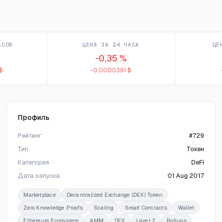
АСОВ
ЦЕНА ЗА 24 ЧАСА
ЦЕ
-0,35 %
$
-0,0000391 $
Профиль
Рейтинг
#729
Тип
Токен
Категория
DeFi
Дата запуска
01 Aug 2017
Marketplace
Decentralized Exchange (DEX) Token
Zero Knowledge Proofs
Scaling
Smart Contracts
Wallet
Ethereum Ecosystem
AMM
DEX
Layer 2
Rollups