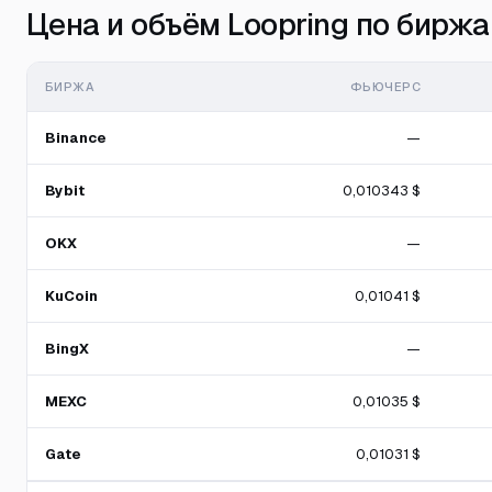
Цена и объём Loopring по бирж
БИРЖА
ФЬЮЧЕРС
Binance
—
Bybit
0,010343 $
OKX
—
KuCoin
0,01041 $
BingX
—
MEXC
0,01035 $
Gate
0,01031 $