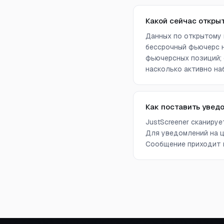
Какой сейчас откры
Данных по открытому 
бессрочный фьючерс н
фьючерсных позиций; 
насколько активно на
Как поставить увед
JustScreener сканиру
Для уведомлений на ц
Сообщение приходит в