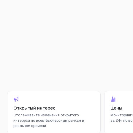
Открытый интерес
Цены
Отслеживайте изменения открытого
Мониторинг 
интереса по всем фьючерсным рынкам в
за 24ч по вс
реальном времени.