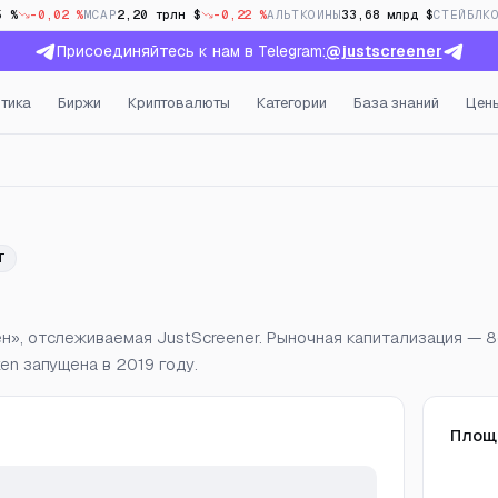
5 %
-0,02 %
MCAP
2,20 трлн $
-0,22 %
АЛЬТКОИНЫ
33,68 млрд $
СТЕЙБЛК
Присоединяйтесь к нам в Telegram:
@justscreener
тика
Биржи
Криптовалюты
Категории
База знаний
Цен
 Цена, открытый интерес 
T
н», отслеживаемая JustScreener. Рыночная капитализация — 86
en запущена в 2019 году.
Площ