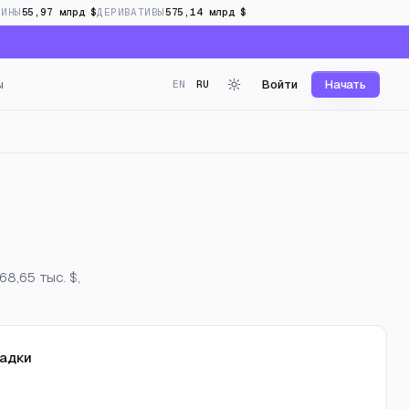
ОИНЫ
55,97 млрд $
ДЕРИВАТИВЫ
575,14 млрд $
ы
Войти
Начать
EN
RU
и фандинг в реальном вр
8,65 тыс. $,
адки