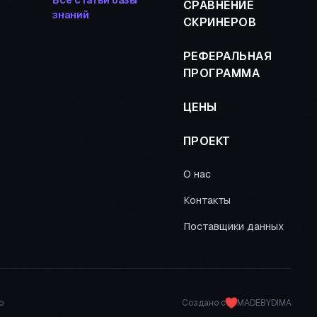
Все статьи базы
СРАВНЕНИЕ
знаний
СКРИНЕРОВ
РЕФЕРАЛЬНАЯ
ПРОГРАММА
ЦЕНЫ
ПРОЕКТ
О нас
Контакты
Поставщики данных
р
Создано с
MADEBYDIMA