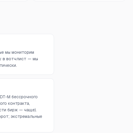
рые мы мониторим
нету в вотчлист — мы
тически.
SDT-M бессрочного
ого контракта,
сти бирж — чаще).
орот; экстремальные