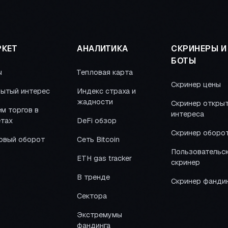
КЕТ
АНАЛИТИКА
СКРИНЕРЫ И
БОТЫ
ы
Тепловая карта
Скринер цены
ытый интерес
Индекс страха и
жадности
Скринер откры
м торгов в
интереса
тах
DeFi обзор
Скринер оборо
овый оборот
Сеть Bitcoin
Пользовательс
ETH gas tracker
скринер
В тренде
Скринер фанди
Сектора
Экстремумы
фандинга