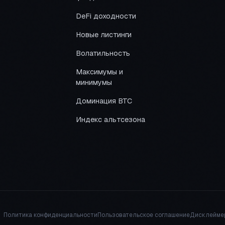
DeFi доходности
Новые листинги
Волатильность
Максимумы и
минимумы
Доминация BTC
Индекс альтсезона
Политика конфиденциальности
Пользовательское соглашение
Дисклейме