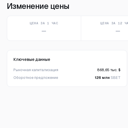
Изменение цены
ЦЕНА ЗА 1 ЧАС
ЦЕНА ЗА 12 Ч
—
—
Ключевые данные
Рыночная капитализация
868,65 тыс. $
Оборотное предложение
126 млн
SBET