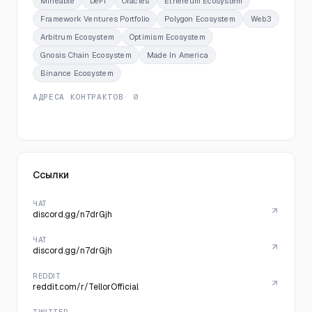
Mineable
DeFi
Oracles
Ethereum Ecosystem
Framework Ventures Portfolio
Polygon Ecosystem
Web3
Arbitrum Ecosystem
Optimism Ecosystem
Gnosis Chain Ecosystem
Made In America
Binance Ecosystem
АДРЕСА КОНТРАКТОВ
· 0
Ссылки
ЧАТ
discord.gg/n7drGjh
ЧАТ
discord.gg/n7drGjh
REDDIT
reddit.com/r/TellorOfficial