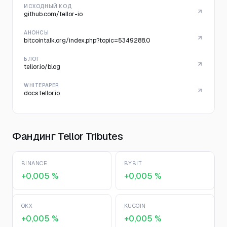
ИСХОДНЫЙ КОД
github.com/tellor-io
АНОНСЫ
bitcointalk.org/index.php?topic=5349288.0
БЛОГ
tellor.io/blog
WHITEPAPER
docs.tellor.io
Фандинг Tellor Tributes
BINANCE
BYBIT
+0,005 %
+0,005 %
OKX
KUCOIN
+0,005 %
+0,005 %