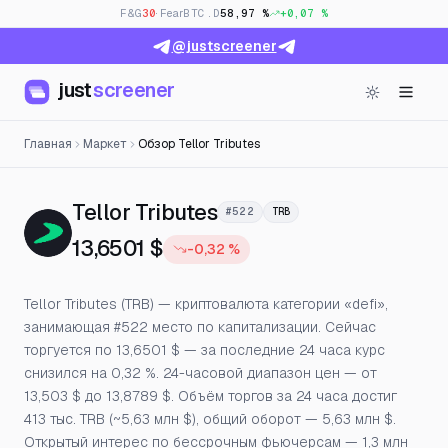
F&G
30
· Fear
BTC.D
58,97 %
+0,07 %
@justscreener
just
screener
Главная
Маркет
Обзор Tellor Tributes
— Цена, открытый ин
Tellor Tributes
#522
TRB
13,6501 $
-0,32 %
Tellor Tributes (TRB) — криптовалюта категории «defi»,
занимающая #522 место по капитализации. Сейчас
торгуется по 13,6501 $ — за последние 24 часа курс
снизился на 0,32 %. 24-часовой диапазон цен — от
13,503 $ до 13,8789 $. Объём торгов за 24 часа достиг
413 тыс. TRB (~5,63 млн $), общий оборот — 5,63 млн $.
Открытый интерес по бессрочным фьючерсам — 1,3 млн