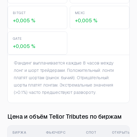
BITGET
MEXC
+0,005 %
+0,005 %
GATE
+0,005 %
Фандинг выплачивается каждые 8 часов между
лонг и шорт трейдерами. Положительный: лонги
платят шортам (рынок бычий). Отрицательный:
шорты платят лонгам. Экстремальные значения
(>0.1%) часто предшествуют развороту.
Цена и объём Tellor Tributes по биржам
БИРЖА
ФЬЮЧЕРС
СПОТ
ОТКРЫТЫЙ И