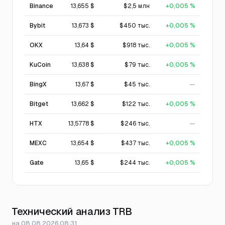
Binance
13,655 $
$2,5 млн
+0,005 %
Bybit
13,673 $
$450 тыс.
+0,005 %
OKX
13,64 $
$918 тыс.
+0,005 %
KuCoin
13,638 $
$79 тыс.
+0,005 %
BingX
13,67 $
$45 тыс.
—
Bitget
13,662 $
$122 тыс.
+0,005 %
HTX
13,5778 $
$246 тыс.
—
MEXC
13,654 $
$437 тыс.
+0,005 %
Gate
13,65 $
$244 тыс.
+0,005 %
Технический анализ TRB
на 08.08.2026 08:31