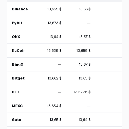
Binance
13,655 $
13,66 $
Bybit
13,673 $
—
OKX
13,64 $
13,67 $
KuCoin
13,638 $
13,655 $
BingX
—
13,67 $
Bitget
13,662 $
13,65 $
HTX
—
13,5778 $
MEXC
13,654 $
—
4
Gate
13,65 $
13,64 $