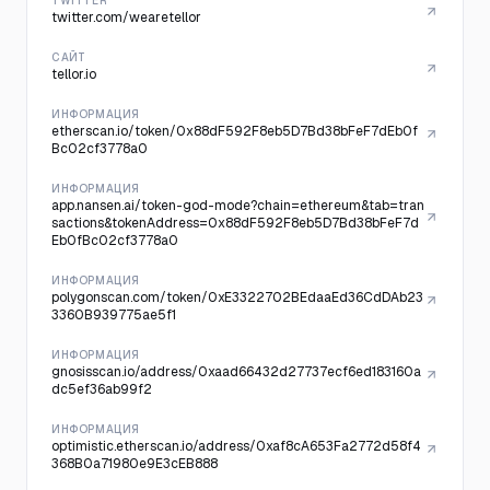
TWITTER
twitter.com/wearetellor
САЙТ
tellor.io
ИНФОРМАЦИЯ
etherscan.io/token/0x88dF592F8eb5D7Bd38bFeF7dEb0f
Bc02cf3778a0
ИНФОРМАЦИЯ
app.nansen.ai/token-god-mode?chain=ethereum&tab=tran
sactions&tokenAddress=0x88dF592F8eb5D7Bd38bFeF7d
Eb0fBc02cf3778a0
ИНФОРМАЦИЯ
polygonscan.com/token/0xE3322702BEdaaEd36CdDAb23
3360B939775ae5f1
ИНФОРМАЦИЯ
gnosisscan.io/address/0xaad66432d27737ecf6ed183160a
dc5ef36ab99f2
ИНФОРМАЦИЯ
optimistic.etherscan.io/address/0xaf8cA653Fa2772d58f4
368B0a71980e9E3cEB888