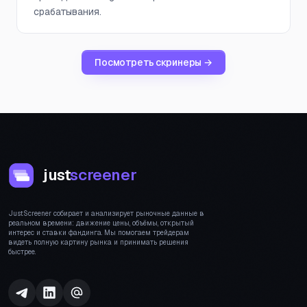
срабатывания.
Посмотреть скринеры →
just
screener
JustScreener собирает и анализирует рыночные данные в
реальном времени: движение цены, объёмы, открытый
интерес и ставки фандинга. Мы помогаем трейдерам
видеть полную картину рынка и принимать решения
быстрее.