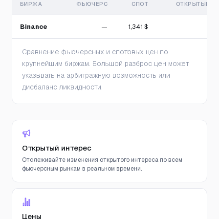
БИРЖА
ФЬЮЧЕРС
СПОТ
ОТКРЫТЫЙ И
Binance
—
1,341 $
Сравнение фьючерсных и спотовых цен по
крупнейшим биржам. Большой разброс цен может
указывать на арбитражную возможность или
дисбаланс ликвидности.
Открытый интерес
Отслеживайте изменения открытого интереса по всем
фьючерсным рынкам в реальном времени.
Цены