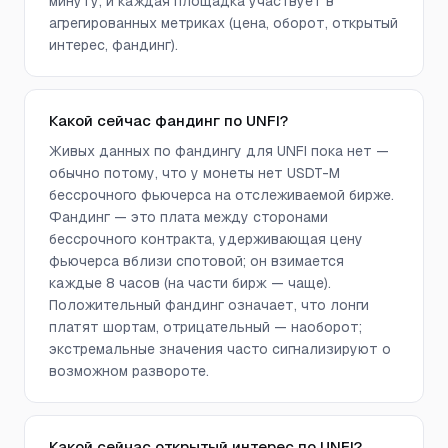
минуту, и каждая площадка участвует в
агрегированных метриках (цена, оборот, открытый
интерес, фандинг).
Какой сейчас фандинг по UNFI?
Живых данных по фандингу для UNFI пока нет —
обычно потому, что у монеты нет USDT-M
бессрочного фьючерса на отслеживаемой бирже.
Фандинг — это плата между сторонами
бессрочного контракта, удерживающая цену
фьючерса вблизи спотовой; он взимается
каждые 8 часов (на части бирж — чаще).
Положительный фандинг означает, что лонги
платят шортам, отрицательный — наоборот;
экстремальные значения часто сигнализируют о
возможном развороте.
Какой сейчас открытый интерес по UNFI?