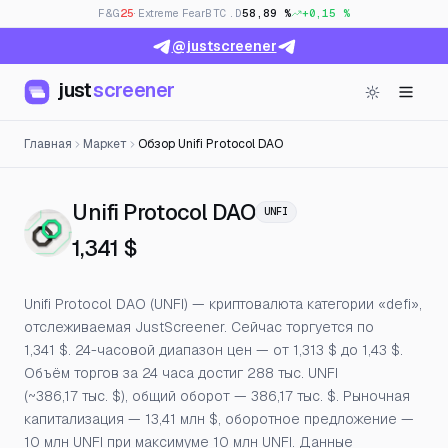
F&G
25
· Extreme Fear
BTC.D
58,89 %
+0,15 %
@justscreener
just
screener
Главная
Маркет
Обзор Unifi Protocol DAO
— Цена, открытый
Unifi Protocol DAO
UNFI
1,341 $
Unifi Protocol DAO (UNFI) — криптовалюта категории «defi»,
отслеживаемая JustScreener. Сейчас торгуется по
1,341 $. 24-часовой диапазон цен — от 1,313 $ до 1,43 $.
Объём торгов за 24 часа достиг 288 тыс. UNFI
(~386,17 тыс. $), общий оборот — 386,17 тыс. $. Рыночная
капитализация — 13,41 млн $, оборотное предложение —
10 млн UNFI при максимуме 10 млн UNFI. Данные