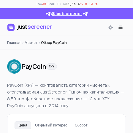
F&G
30
· Fear
BTC.D
58,86 %
-0,13 %
@justscreener
just
screener
Главная
Маркет
Обзор PayCoin
— Цена, открытый интерес
PayCoin
XPY
PayCoin (XPY) — криптовалюта категории «монета»,
отслеживаемая JustScreener. Рыночная капитализация —
8,59 тыс. $, оборотное предложение — 12 млн XPY.
PayCoin запущена в 2014 году.
Цена
Открытый интерес
Оборот