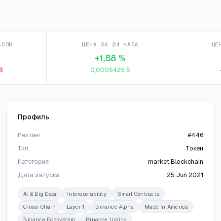
АСОВ
ЦЕНА ЗА 24 ЧАСА
ЦЕ
+1,88 %
$
0,0005425 $
Профиль
Рейтинг
#446
Тип
Токен
Категория
market.Blockchain
Дата запуска
25 Jun 2021
AI & Big Data
Interoperability
Smart Contracts
Cross-Chain
Layer 1
Binance Alpha
Made In America
Binance Ecosystem
Binance Listing