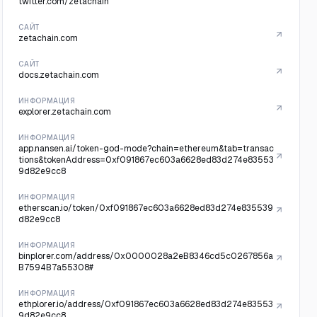
twitter.com/zetachain
САЙТ
zetachain.com
САЙТ
docs.zetachain.com
ИНФОРМАЦИЯ
explorer.zetachain.com
ИНФОРМАЦИЯ
app.nansen.ai/token-god-mode?chain=ethereum&tab=transac
tions&tokenAddress=0xf091867ec603a6628ed83d274e83553
9d82e9cc8
ИНФОРМАЦИЯ
etherscan.io/token/0xf091867ec603a6628ed83d274e835539
d82e9cc8
ИНФОРМАЦИЯ
binplorer.com/address/0x0000028a2eB8346cd5c0267856a
B7594B7a55308#
ИНФОРМАЦИЯ
ethplorer.io/address/0xf091867ec603a6628ed83d274e83553
9d82e9cc8