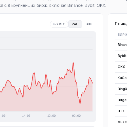
я с 9 крупнейших бирж, включая Binance, Bybit, OKX.
Площ
24H
30D
vs BTC
БИР
Bina
Bybit
OKX
KuCo
Bing
Bitge
HTX
MEX