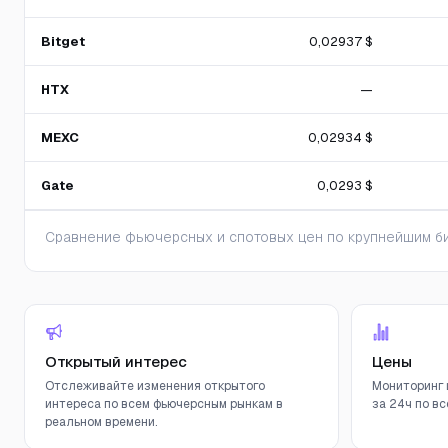
Bitget
0,02937 $
HTX
—
MEXC
0,02934 $
Gate
0,0293 $
Сравнение фьючерсных и спотовых цен по крупнейшим би
Открытый интерес
Цены
Отслеживайте изменения открытого
Мониторинг 
интереса по всем фьючерсным рынкам в
за 24ч по вс
реальном времени.