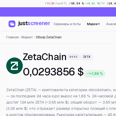
F&G
29
· Fear
BTC.D
58,94 %
+0,01 %
ETH.D
10,4
just
screener
Скринеры и боты
Маркет
Анали
Главная
Маркет
Обзор ZetaChain
— Цена, о
ZetaChain
#446
ZETA
0,0293856 $
+1,88 %
ZetaChain (ZETA) — криптовалюта категории «blockchain»,
— за последние 24 часа курс вырос на 1,88 %. 24-часовой
достиг 124 млн ZETA (~3,65 млн $), общий оборот — 3,65 
(3,36 млн $), что отражает размер открытых позиций с пл
и шортов сбалансированы. Рыночная капитализация — 45,8