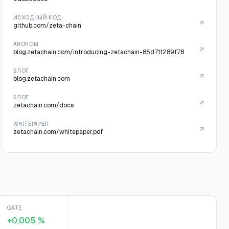
ИСХОДНЫЙ КОД
github.com/zeta-chain
АНОНСЫ
blog.zetachain.com/introducing-zetachain-85d71f289f78
БЛОГ
blog.zetachain.com
БЛОГ
zetachain.com/docs
WHITEPAPER
zetachain.com/whitepaper.pdf
GATE
+0,005 %