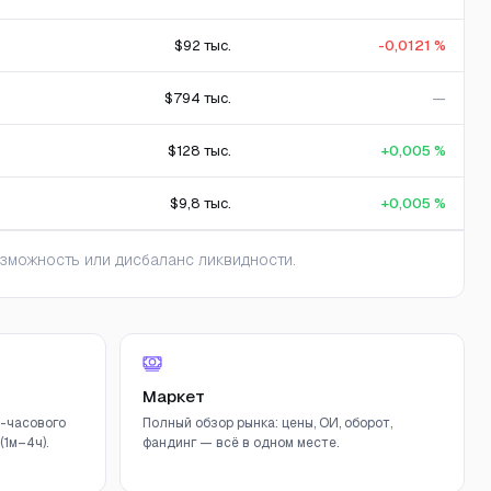
$92 тыс.
-0,0121 %
$794 тыс.
—
$128 тыс.
+0,005 %
$9,8 тыс.
+0,005 %
зможность или дисбаланс ликвидности.
Маркет
-часового
Полный обзор рынка: цены, ОИ, оборот,
1м–4ч).
фандинг — всё в одном месте.