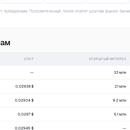
 трейдерами. Положительный: лонги платят шортам (рынок бычий
жам
СПОТ
ОТКРЫТЫЙ ИНТЕРЕС
—
33 млн
0,02936 $
21 млн
0,02934 $
9,2 млн
0,0297 $
5,1 млн
0,02945 $
—