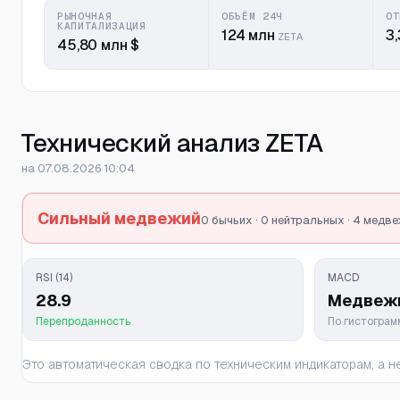
РЫНОЧНАЯ
ОБЪЁМ 24Ч
ОТ
КАПИТАЛИЗАЦИЯ
124 млн
3,
ZETA
45,80 млн $
Технический анализ ZETA
на 07.08.2026 10:04
Сильный медвежий
0 бычьих · 0 нейтральных · 4 медв
RSI (14)
MACD
28.9
Медвеж
Перепроданность
По гистогра
Это автоматическая сводка по техническим индикаторам, а