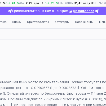
6 %
+0,01 %
MCAP
2,21 трлн $
+0,26 %
АЛЬТКОИНЫ
32,47 млрд $
СТЕЙБЛК
Присоединяйтесь к нам в Telegram:
@justscreener
тика
Биржи
Криптовалюты
Категории
База знаний
Цен
ткрытый интерес и фандин
 занимающая #446 место по капитализации. Сейчас торгуется п
 диапазон цен — от 0,0290667 $ до 0,0303573 $. Объём торгов
млн $. Открытый интерес по бессрочным фьючерсам — 114 млн 
ечом. Средний фандинг по 7 биржам близок к нулю (0.0038%), 
0 млн $, оборотное предложение — 1,6 млрд ZETA при максим