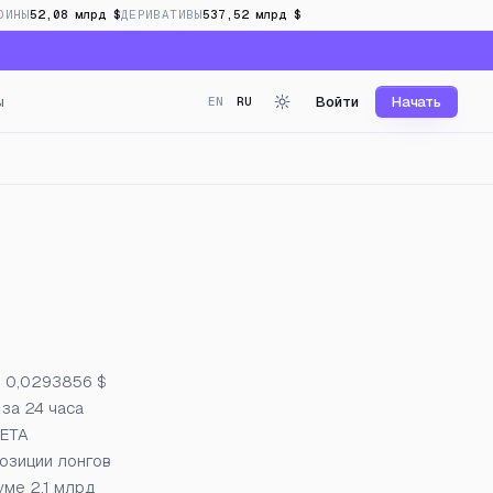
ОИНЫ
52,08 млрд $
ДЕРИВАТИВЫ
537,52 млрд $
ы
Войти
Начать
EN
RU
г в реальном времени
о 0,0293856 $
 за 24 часа
ZETA
позиции лонгов
уме 2,1 млрд