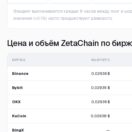
Фандинг выплачивается каждые 8 часов между лонг и шорт
значения (>0.1%) часто предшествуют развороту.
Цена и объём ZetaChain по бир
БИРЖА
ФЬЮЧЕРС
Binance
0,02936 $
Bybit
0,02935 $
OKX
0,02936 $
KuCoin
0,02938 $
BingX
—