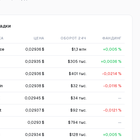
адки
ЖА
ЦЕНА
ОБОРОТ 24Ч
ФАНДИНГ
nce
0,02936 $
$1,3 млн
+0,005 %
0,02935 $
$305 тыс.
+0,0036 %
0,02936 $
$401 тыс.
-0,0214 %
in
0,02938 $
$32 тыс.
-0,0116 %
X
0,02945 $
$34 тыс.
—
t
0,02937 $
$92 тыс.
-0,0121 %
0,0293 $
$794 тыс.
—
C
0,02934 $
$128 тыс.
+0,005 %