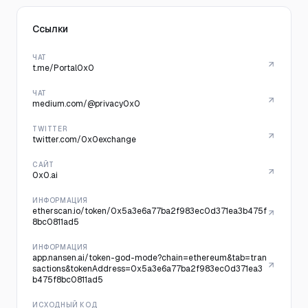
Ссылки
ЧАТ
t.me/Portal0x0
ЧАТ
medium.com/@privacy0x0
TWITTER
twitter.com/0x0exchange
САЙТ
0x0.ai
ИНФОРМАЦИЯ
etherscan.io/token/0x5a3e6a77ba2f983ec0d371ea3b475f
8bc0811ad5
ИНФОРМАЦИЯ
app.nansen.ai/token-god-mode?chain=ethereum&tab=tran
sactions&tokenAddress=0x5a3e6a77ba2f983ec0d371ea3
b475f8bc0811ad5
ИСХОДНЫЙ КОД