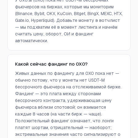
У 0x0.ai (0X0) пока нет USDT-M бессрочных
фьючерсов на биржах, которые мы мониторим
(Binance, Bybit, OKX, KuCoin, Bitget, BingX, MEXC, HTX,
Gate.io, Hyperliquid). Добавьте монету в вотчлист
— мы подхватим её в момент листинга и начнём
считать цену, оборот, ОИ и фандинг
автоматически.
Какой сейчас фандинг по 0X0?
Живых данных по фандингу для 0X0 пока нет —
обычно потому, что у монеты нет USDT-M
бессрочного фьючерса на отслеживаемой бирже.
Фандинг — это плата между сторонами
бессрочного контракта, удерживающая цену
фьючерса вблизи спотовой; он взимается
каждые 8 часов (на части бирж — чаще).
Положительный фандинг означает, что лонги
платят шортам, отрицательный — наоборот;
экстремальные значения часто сигнализируют о