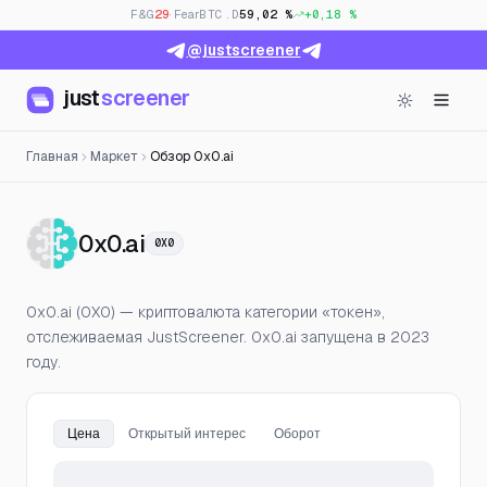
F&G
29
· Fear
BTC.D
59,02 %
+0,18 %
@justscreener
just
screener
Главная
Маркет
Обзор 0x0.ai
— Цена, открытый интерес и
0x0.ai
0X0
0x0.ai (0X0) — криптовалюта категории «токен»,
отслеживаемая JustScreener. 0x0.ai запущена в 2023
году.
Цена
Открытый интерес
Оборот