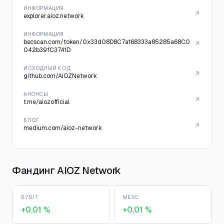
ИНФОРМАЦИЯ
explorer.aioz.network
ИНФОРМАЦИЯ
bscscan.com/token/0x33d08D8C7a168333a85285a68C0
042b39fC3741D
ИСХОДНЫЙ КОД
github.com/AIOZNetwork
АНОНСЫ
t.me/aiozofficial
БЛОГ
medium.com/aioz-network
Фандинг AIOZ Network
BYBIT
MEXC
+0,01 %
+0,01 %