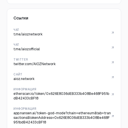
Ссылки
ЧАТ
t.me/aioznetwork
ЧАТ
t.me/aiozofficial
TWITTER
twitter.com/AIOZNetwork
САЙТ
aioz.network
ИНФОРМАЦИЯ
etherscan.io/token/0x626E8036dEB333b408Be468F951b
dB42433cBF18
ИНФОРМАЦИЯ
app.nansen.ai/token-god-mode?chain=ethereum&tab=tran
sactions&tokenAddress=0x626E8036dEB333b408Be468F
951bdB42433cBF18