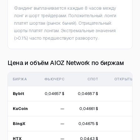
Фандинг выплачивается каждые 8 часов между
лонг и шорт трейдерами. Положительный: лонги
платят шортам (рынок бычий). Отрицательный:
шорты платят лонгам. Экстремальные значения
(>0.1%) часто предшествуют развороту.
Цена и объём AIOZ Network по биржам
БИРЖА
ФЬЮЧЕРС
СПОТ
ОТКРЫТЫЙ И
Bybit
0,04657 $
0,04687 $
KuCoin
—
0,04661 $
BingX
—
0,04675 $
HTX
—
0,0443 $