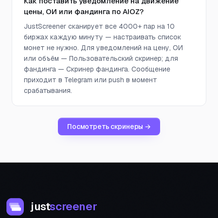
Как поставить уведомление на движение
цены, ОИ или фандинга по AIOZ?
JustScreener сканирует все 4000+ пар на 10
биржах каждую минуту — настраивать список
монет не нужно. Для уведомлений на цену, ОИ
или объём — Пользовательский скринер; для
фандинга — Скринер фандинга. Сообщение
приходит в Telegram или push в момент
срабатывания.
Посмотреть скринеры →
just
screener