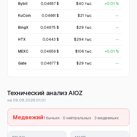
Bybit
0,04657 $
$40 тыс.
+0,01 %
KuCoin
0,04661 $
$21 тыс.
—
BingX
0,04675 $
$29 тыс.
—
HTX
0,0443 $
$294 тыс.
—
MEXC
0,04656 $
$106 тыс.
+0,01 %
Gate
0,04677 $
$29 тыс.
—
Технический анализ AIOZ
на 09.08.2026 01:01
Медвежий
1 бычьих · 0 нейтральных · 3 медвежьих