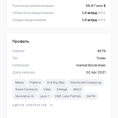
Рыночная капитализация
58,87 млн $
Оборотное предложение
1,3 млрд
AIOZ
Общее предложение
1,3 млрд
AIOZ
Профиль
Рейтинг
#379
Тип
Токен
Категория
market.Blockchain
Дата запуска
02 Apr 2021
Media
Platform
AI & Big Data
Distributed Computing
Smart Contracts
Video
Storage
Web3
Generative AI
Layer 1
DWF Labs Portfolio
DePIN
АДРЕСА КОНТРАКТОВ
· 0