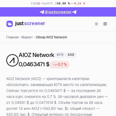
F&G
31
· Fear
BTC.D
58,88 %
-0,15 %
@justscreener
just
screener
Главная
Маркет
Обзор AIOZ Network
— Цена, открытый инт
AIOZ Network
#379
AIOZ
0,0463471 $
-0,7 %
AIOZ Network (AIOZ) — криптовалюта категории
«blockchain», занимающая #379 место по капитализации.
Сейчас торгуется по 0,0463471 $ — за последние 24
часа курс снизился на 0,7 %. 24-часовой диапазон цен —
от 0,04561 $ до 0,0471614 $. Объём торгов за 24 часа
достиг 12 млн AIOZ (~542,80 тыс. $), общий оборот —
530,65 тыс. $. Открытый интерес по бессрочным