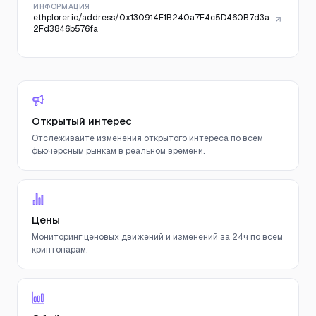
ИНФОРМАЦИЯ
ethplorer.io/address/0x130914E1B240a7F4c5D460B7d3a
2Fd3846b576fa
Открытый интерес
Отслеживайте изменения открытого интереса по всем
фьючерсным рынкам в реальном времени.
Цены
Мониторинг ценовых движений и изменений за 24ч по всем
криптопарам.