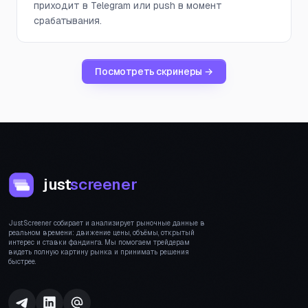
приходит в Telegram или push в момент
срабатывания.
Посмотреть скринеры →
just
screener
JustScreener собирает и анализирует рыночные данные в
реальном времени: движение цены, объёмы, открытый
интерес и ставки фандинга. Мы помогаем трейдерам
видеть полную картину рынка и принимать решения
быстрее.