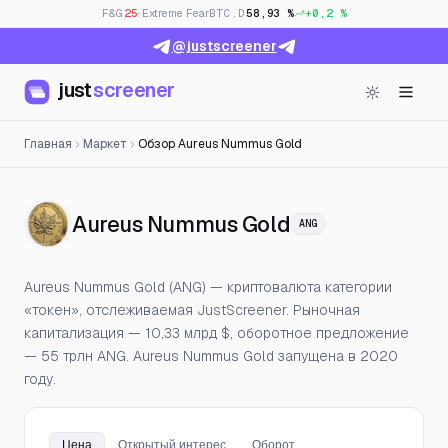
F&G
25
· Extreme Fear
BTC.D
58,93 %
+0,2 %
@justscreener
just
screener
Главная
Маркет
Обзор Aureus Nummus Gold
— Цена, откры
Aureus Nummus Gold
ANG
Aureus Nummus Gold (ANG) — криптовалюта категории
«токен», отслеживаемая JustScreener. Рыночная
капитализация — 10,33 млрд $, оборотное предложение
— 55 трлн ANG. Aureus Nummus Gold запущена в 2020
году.
Цена
Открытый интерес
Оборот