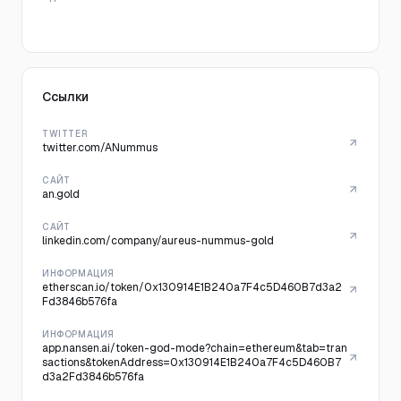
Ссылки
TWITTER
twitter.com/ANummus
САЙТ
an.gold
САЙТ
linkedin.com/company/aureus-nummus-gold
ИНФОРМАЦИЯ
etherscan.io/token/0x130914E1B240a7F4c5D460B7d3a2
Fd3846b576fa
ИНФОРМАЦИЯ
app.nansen.ai/token-god-mode?chain=ethereum&tab=tran
sactions&tokenAddress=0x130914E1B240a7F4c5D460B7
d3a2Fd3846b576fa