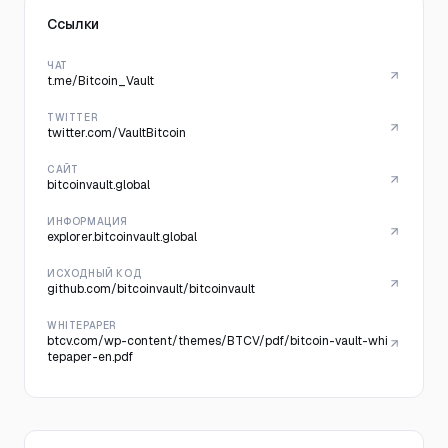
Ссылки
ЧАТ
t.me/Bitcoin_Vault
TWITTER
twitter.com/VaultBitcoin
САЙТ
bitcoinvault.global
ИНФОРМАЦИЯ
explorer.bitcoinvault.global
ИСХОДНЫЙ КОД
github.com/bitcoinvault/bitcoinvault
WHITEPAPER
btcv.com/wp-content/themes/BTCV/pdf/bitcoin-vault-whi
tepaper-en.pdf