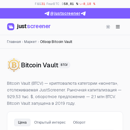
F&G
31
· Fear
BTC.D
58,81 %
-0,18 %
@justscreener
just
screener
Главная
Маркет
Обзор Bitcoin Vault
— Цена, открытый инте
Bitcoin Vault
BTCV
Bitcoin Vault (BTCV) — криптовалюта категории «монета»,
отслеживаемая JustScreener. Рыночная капитализация —
929,53 тыс. $, оборотное предложение — 2,1 млн BTCV.
Bitcoin Vault запущена в 2019 году.
Цена
Открытый интерес
Оборот