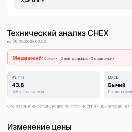
13,46 млн $
Технический анализ CHEX
на 08.08.2026 03:02
Медвежий
1 бычьих · 0 нейтральных · 3 медвежьих
RSI (14)
MACD
43.8
Бычий
Нейтральная зона
По гистогра
Это автоматическая сводка по техническим индикаторам, а
Изменение цены