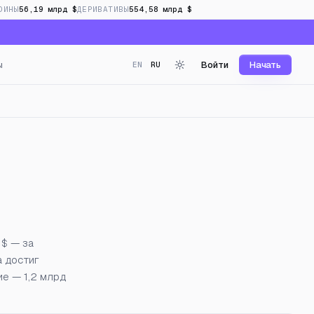
ОИНЫ
56,19 млрд $
ДЕРИВАТИВЫ
554,58 млрд $
ы
Войти
Начать
EN
RU
в реальном времени
 $ — за
а достиг
ие — 1,2 млрд