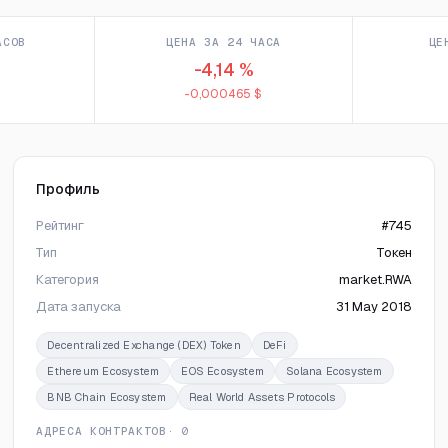
АСОВ
ЦЕНА ЗА 24 ЧАСА
ЦЕ
-4,14 %
-0,000465 $
Профиль
Рейтинг
#745
Тип
Токен
Категория
market.RWA
Дата запуска
31 May 2018
Decentralized Exchange (DEX) Token
DeFi
Ethereum Ecosystem
EOS Ecosystem
Solana Ecosystem
BNB Chain Ecosystem
Real World Assets Protocols
АДРЕСА КОНТРАКТОВ
· 0