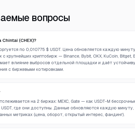
ваемые вопросы
 Chintai (CHEX)?
 торгуется по 0,010775 $ USDT. Цена обновляется каждую минут
с крупнейших криптобирж — Binance, Bybit, OKX, KuCoin, Bitget, Bi
снимает влияние выбросов отдельной площадки и даёт устойчи
ния с биржевыми котировками.
?
 отслеживается на 2 биржах: MEXC, Gate — как USDT-M бессрочны
 USDT, где они доступны. Данные обновляются каждую минуту,
анных метриках (цена, оборот, открытый интерес, фандинг).