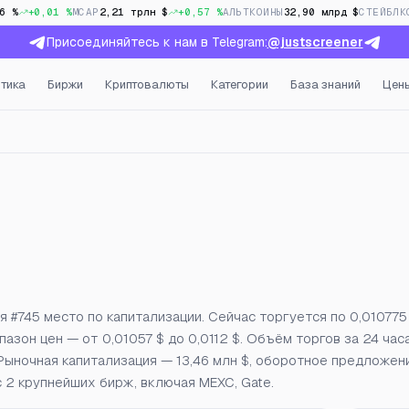
6 %
+0,01 %
MCAP
2,21 трлн $
+0,57 %
АЛЬТКОИНЫ
32,90 млрд $
СТЕЙБЛК
Присоединяйтесь к нам в Telegram:
@justscreener
тика
Биржи
Криптовалюты
Категории
База знаний
Цен
ытый интерес и фандинг 
я #745 место по капитализации. Сейчас торгуется по 0,010775
пазон цен — от 0,01057 $ до 0,0112 $. Объём торгов за 24 час
$. Рыночная капитализация — 13,46 млн $, оборотное предложен
с 2 крупнейших бирж, включая MEXC, Gate.