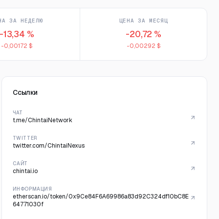
НА ЗА НЕДЕЛЮ
ЦЕНА ЗА МЕСЯЦ
-13,34 %
-20,72 %
-0,00172 $
-0,00292 $
Ссылки
ЧАТ
t.me/ChintaiNetwork
TWITTER
twitter.com/ChintaiNexus
САЙТ
chintai.io
ИНФОРМАЦИЯ
etherscan.io/token/0x9Ce84F6A69986a83d92C324df10bC8E
64771030f