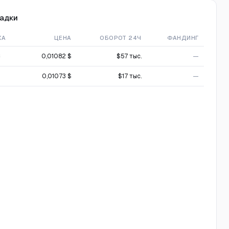
адки
ЖА
ЦЕНА
ОБОРОТ 24Ч
ФАНДИНГ
C
0,01082 $
$57 тыс.
—
0,01073 $
$17 тыс.
—