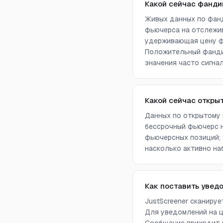
Какой сейчас фанди
Живых данных по фанд
фьючерса на отслежив
удерживающая цену фь
Положительный фандин
значения часто сигна
Какой сейчас откры
Данных по открытому 
бессрочный фьючерс н
фьючерсных позиций; 
насколько активно на
Как поставить увед
JustScreener сканиру
Для уведомлений на ц