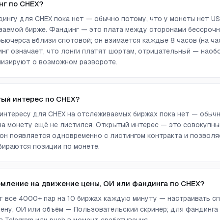
нг по CHEX?
ингу для CHEX пока нет — обычно потому, что у монеты нет U
аемой бирже. Фандинг — это плата между сторонами бессрочн
ючерса вблизи спотовой; он взимается каждые 8 часов (на ча
г означает, что лонги платят шортам, отрицательный — наоб
лизируют о возможном развороте.
тый интерес по CHEX?
интересу для CHEX на отслеживаемых биржах пока нет — обычн
а монету ещё не листился. Открытый интерес — это совокупны
он появляется одновременно с листингом контракта и позволя
бираются позиции по монете.
омление на движение цены, ОИ или фандинга по CHEX?
ет все 4000+ пар на 10 биржах каждую минуту — настраивать сп
ену, ОИ или объём — Пользовательский скринер; для фандинга