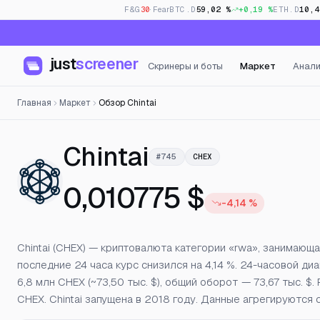
F&G
30
· Fear
BTC.D
59,02 %
+0,19 %
ETH.D
10,4
just
screener
Скринеры и боты
Маркет
Анали
Главная
Маркет
Обзор Chintai
— Цена, откр
Chintai
#745
CHEX
0,010775 $
-4,14 %
Chintai (CHEX) — криптовалюта категории «rwa», занимающа
последние 24 часа курс снизился на 4,14 %. 24-часовой диа
6,8 млн CHEX (~73,50 тыс. $), общий оборот — 73,67 тыс. 
CHEX. Chintai запущена в 2018 году. Данные агрегируются 