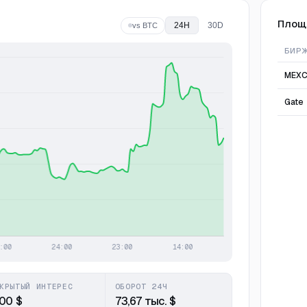
Площ
24H
30D
vs BTC
БИР
MEX
Gate
КРЫТЫЙ ИНТЕРЕС
ОБОРОТ 24Ч
,00 $
73,67 тыс. $