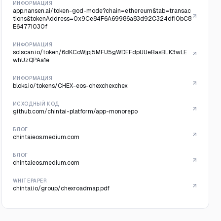
ИНФОРМАЦИЯ
app.nansen.ai/token-god-mode?chain=ethereum&tab=transac
tions&tokenAddress=0x9Ce84F6A69986a83d92C324df10bC8
E64771030f
ИНФОРМАЦИЯ
solscan.io/token/6dKCoWjpj5MFU5gWDEFdpUUeBasBLK3wLE
whUzQPAa1e
ИНФОРМАЦИЯ
bloks.io/tokens/CHEX-eos-chexchexchex
ИСХОДНЫЙ КОД
github.com/chintai-platform/app-monorepo
БЛОГ
chintaieos.medium.com
БЛОГ
chintaieos.medium.com
WHITEPAPER
chintai.io/group/chexroadmap.pdf