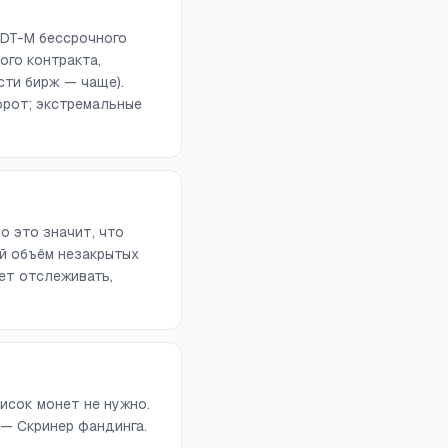
SDT-M бессрочного
ого контракта,
сти бирж — чаще).
орот; экстремальные
о это значит, что
й объём незакрытых
ет отслеживать,
исок монет не нужно.
 — Скринер фандинга.