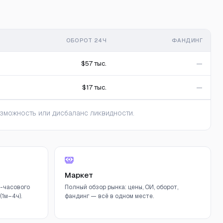
ОБОРОТ 24Ч
ФАНДИНГ
$57 тыс.
—
$17 тыс.
—
зможность или дисбаланс ликвидности.
Маркет
-часового
Полный обзор рынка: цены, ОИ, оборот,
1м–4ч).
фандинг — всё в одном месте.