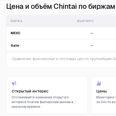
Цена и объём Chintai по биржам
БИРЖА
ФЬЮЧЕРС
MEXC
—
Gate
—
Сравнение фьючерсных и спотовых цен по крупнейшим би
Открытый интерес
Цены
Отслеживайте изменения открытого
Мониторинг 
интереса по всем фьючерсным рынкам в
за 24ч по вс
реальном времени.