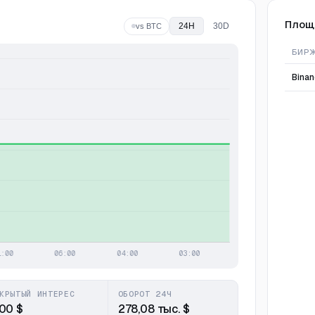
Площ
24H
30D
vs BTC
БИР
Bina
КРЫТЫЙ ИНТЕРЕС
ОБОРОТ 24Ч
,00 $
278,08 тыс. $