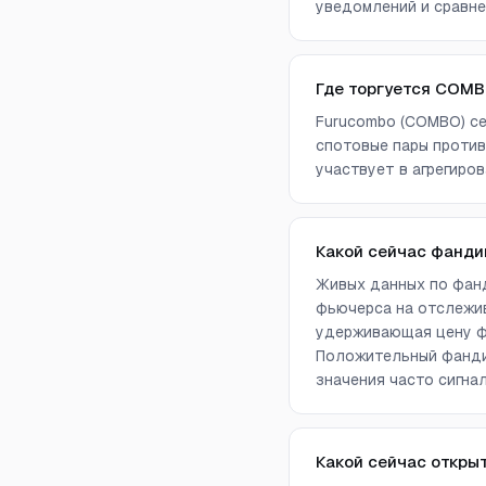
уведомлений и сравне
Где торгуется COM
Furucombo (COMBO) се
спотовые пары против
участвует в агрегиров
Какой сейчас фанд
Живых данных по фанд
фьючерса на отслежив
удерживающая цену фь
Положительный фандин
значения часто сигна
Какой сейчас откры