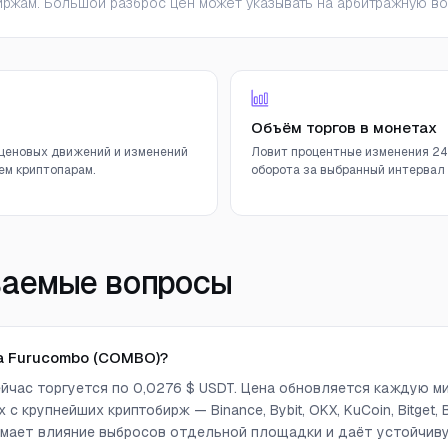
ржам. Большой разброс цен может указывать на арбитражную во
Объём торгов в монетах
ценовых движений и изменений
Ловит процентные изменения 24
ем криптопарам.
оборота за выбранный интервал (
ваемые вопросы
а Furucombo (COMBO)?
йчас торгуется по 0,0276 $ USDT. Цена обновляется каждую м
с крупнейших криптобирж — Binance, Bybit, OKX, KuCoin, Bitget, Bi
снимает влияние выбросов отдельной площадки и даёт устойчи