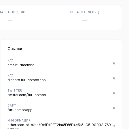
НА ЗА НЕДЕЛЮ
ЦЕНА ЗА МЕСЯЦ
—
—
Ссылки
ЧАТ
t.me/furucombo
ЧАТ
discord.furucombo.app
TWITTER
twitter.com/furucombo
САЙТ
furucombo.app
ИНФОРМАЦИЯ
etherscan.io/token/0xfFffFffF2ba8F66D4e51811C51909921769