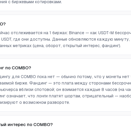
ния с биржевыми котировками.
BO?
йчас отслеживается на 1 биржах: Binance — как USDT-M бессро
 USDT, где они доступны. Данные обновляются каждую минуту,
анных метриках (цена, оборот, открытый интерес, фандинг).
инг по COMBO?
ингу для COMBO пока нет — обычно потому, что у монеты нет
аемой бирже. Фандинг — это плата между сторонами бессрочн
ючерса вблизи спотовой; он взимается каждые 8 часов (на ча
г означает, что лонги платят шортам, отрицательный — наоб
лизируют о возможном развороте.
тый интерес по COMBO?