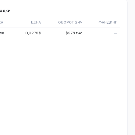
адки
ЖА
ЦЕНА
ОБОРОТ 24Ч
ФАНДИНГ
nce
0,0276 $
$278 тыс.
—