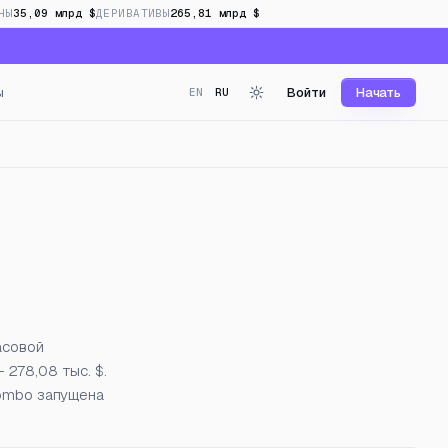
НЫ
35,09 млрд $
ДЕРИВАТИВЫ
265,81 млрд $
ы
Войти
Начать
EN
RU
нг в реальном времени
асовой
 278,08 тыс. $.
ombo запущена