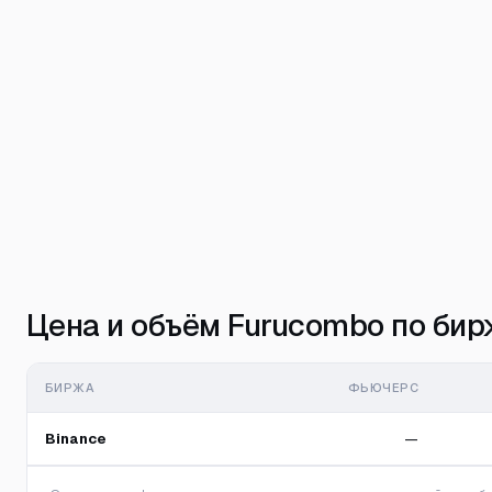
Цена и объём Furucombo по би
БИРЖА
ФЬЮЧЕРС
Binance
—