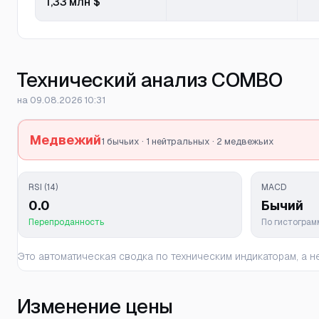
1,33 млн $
Технический анализ COMBO
на 09.08.2026 10:31
Медвежий
1 бычьих · 1 нейтральных · 2 медвежьих
RSI (14)
MACD
0.0
Бычий
Перепроданность
По гистогра
Это автоматическая сводка по техническим индикаторам, а
Изменение цены