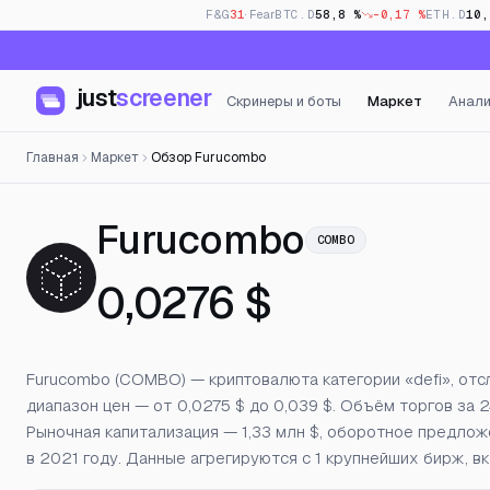
F&G
31
· Fear
BTC.D
58,8 %
-0,17 %
ETH.D
10,
just
screener
Скринеры и боты
Маркет
Анали
Главная
Маркет
Обзор Furucombo
— Цена, 
Furucombo
COMBO
0,0276 $
Furucombo (COMBO) — криптовалюта категории «defi», отсл
диапазон цен — от 0,0275 $ до 0,039 $. Объём торгов за 2
Рыночная капитализация — 1,33 млн $, оборотное предл
в 2021 году. Данные агрегируются с 1 крупнейших бирж, вк