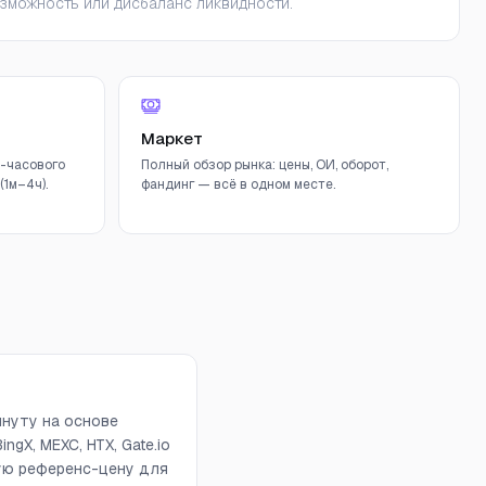
зможность или дисбаланс ликвидности.
Маркет
-часового
Полный обзор рынка: цены, ОИ, оборот,
1м–4ч).
фандинг — всё в одном месте.
инуту на основе
ngX, MEXC, HTX, Gate.io
вую референс-цену для