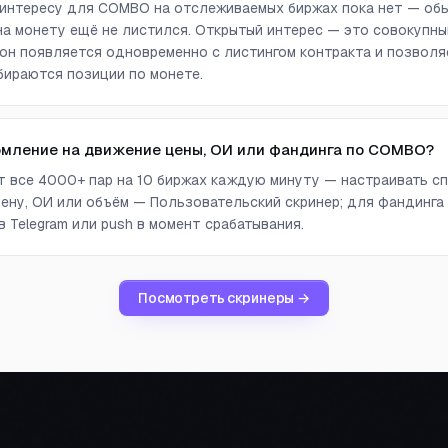
интересу для COMBO на отслеживаемых биржах пока нет — обы
а монету ещё не листился. Открытый интерес — это совокупны
он появляется одновременно с листингом контракта и позволя
бираются позиции по монете.
омление на движение цены, ОИ или фандинга по COMBO?
ет все 4000+ пар на 10 биржах каждую минуту — настраивать сп
ену, ОИ или объём — Пользовательский скринер; для фандинга
 Telegram или push в момент срабатывания.
Посмотреть скринеры →