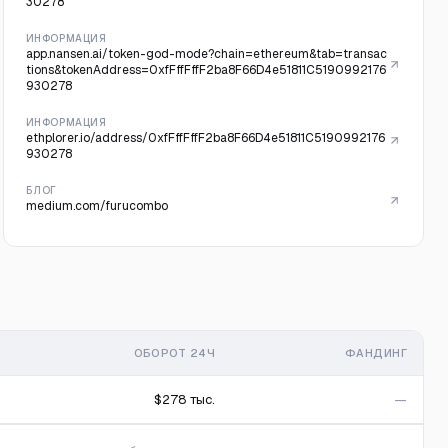
30278
ИНФОРМАЦИЯ
app.nansen.ai/token-god-mode?chain=ethereum&tab=transac
tions&tokenAddress=0xfFffFffF2ba8F66D4e51811C5190992176
930278
ИНФОРМАЦИЯ
ethplorer.io/address/0xfFffFffF2ba8F66D4e51811C5190992176
930278
БЛОГ
medium.com/furucombo
ОБОРОТ 24Ч
ФАНДИНГ
$278 тыс.
—