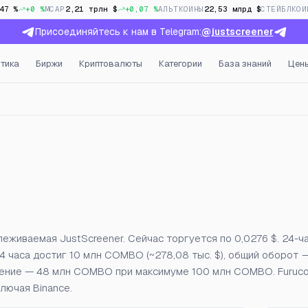
47 %
+0 %
MCAP
2,21 трлн $
+0,07 %
АЛЬТКОИНЫ
22,53 млрд $
СТЕЙБЛКОИ
Присоединяйтесь к нам в Telegram:
@justscreener
тика
Биржи
Криптовалюты
Категории
База знаний
Цен
открытый интерес и фанди
еживаемая JustScreener. Сейчас торгуется по 0,0276 $. 24-ч
4 часа достиг 10 млн COMBO (~278,08 тыс. $), общий оборот —
ожение — 48 млн COMBO при максимуме 100 млн COMBO. Furuc
лючая Binance.