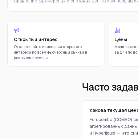
Сравнение фьючерсных и спотовых цен по крупнейшим би
Открытый интерес
Цены
Отслеживайте изменения открытого
Мониторинг 
интереса по всем фьючерсным рынкам в
за 24ч по вс
реальном времени.
Часто зада
Какова текущая цен
Furucombo (COMBO) се
агрегированных данных 
и Hyperliquid — что 