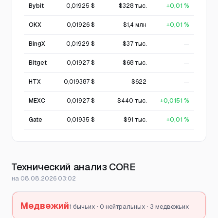
Bybit
0,01925 $
$328 тыс.
+0,01 %
OKX
0,01926 $
$1,4 млн
+0,01 %
BingX
0,01929 $
$37 тыс.
—
Bitget
0,01927 $
$68 тыс.
—
HTX
0,019387 $
$622
—
MEXC
0,01927 $
$440 тыс.
+0,0151 %
Gate
0,01935 $
$91 тыс.
+0,01 %
Технический анализ CORE
на 08.08.2026 03:02
Медвежий
1 бычьих · 0 нейтральных · 3 медвежьих