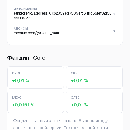
ИНФОРМАЦИЯ
ethplorer.io/address/0x62359ed7505efc61ff1d56fef82158
ccaffa23d7
АНОНСЫ
medium.com/@CORE_Vault
Фандинг Core
BYBIT
OKX
+0,01 %
+0,01 %
MEXC
GATE
+0,0151 %
+0,01 %
Фандинг выплачивается каждые 8 часов между
лонг и шорт трейдерами. Положительный: лонги