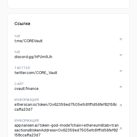
Ссылки
ЧАТ
t.me/COREVault
ЧАТ
discord.gg/hPUm9Jh
TWITTER
twitter.com/CORE_Vault
САЙТ
cvault.finance
ИНФОРМАЦИЯ
etherscan.io/token/0x62359ed7505efc61ff1d56fef82158c
caffa23d7
ИНФОРМАЦИЯ
app.nansen.ai/token-god-mode?chain=ethereum&tab=tran
sactions&tokenAddress=0x62359ed7505efc61ff1d56fef82
158ccaffa23d7