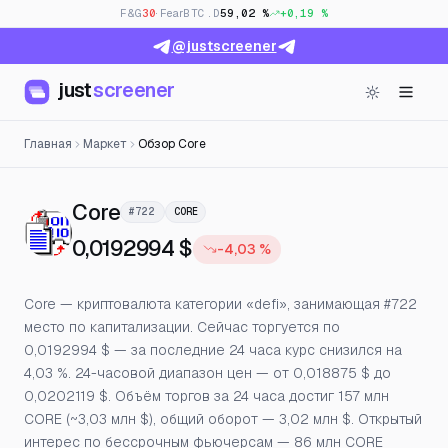
F&G
30
· Fear
BTC.D
59,02 %
+0,19 %
@justscreener
just
screener
Главная
Маркет
Обзор Core
— Цена, открытый интерес и 
Core
#722
CORE
0,0192994 $
-4,03 %
Core — криптовалюта категории «defi», занимающая #722
место по капитализации. Сейчас торгуется по
0,0192994 $ — за последние 24 часа курс снизился на
4,03 %. 24-часовой диапазон цен — от 0,018875 $ до
0,0202119 $. Объём торгов за 24 часа достиг 157 млн
CORE (~3,03 млн $), общий оборот — 3,02 млн $. Открытый
интерес по бессрочным фьючерсам — 86 млн CORE