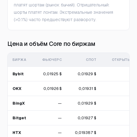
платят шортам (рынок бычий). Отрицательный:
шорты платят лонгам. Экстремальные значения
(>0.1%) часто предшествуют развороту.
Цена и объём Core по биржам
БИРЖА
ФЬЮЧЕРС
СПОТ
ОТКРЫТЫЙ И
Bybit
0,01925 $
0,01929 $
OKX
0,01926 $
0,01931 $
BingX
—
0,01929 $
Bitget
—
0,01927 $
HTX
—
0,019387 $