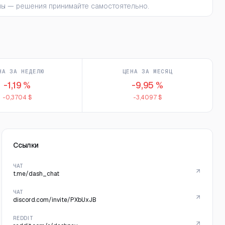
ьны — решения принимайте самостоятельно.
НА ЗА НЕДЕЛЮ
ЦЕНА ЗА МЕСЯЦ
-1,19 %
-9,95 %
-0,3704 $
-3,4097 $
Ссылки
ЧАТ
t.me/dash_chat
ЧАТ
discord.com/invite/PXbUxJB
REDDIT