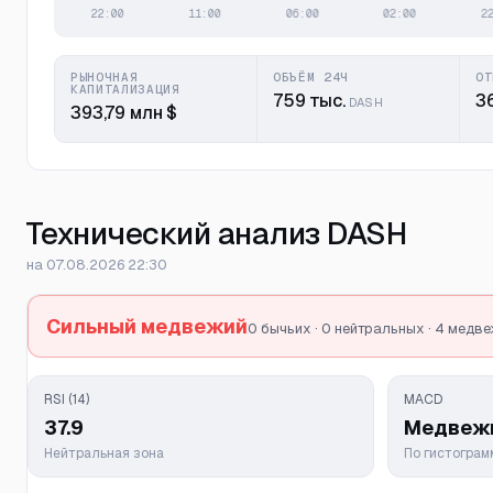
РЫНОЧНАЯ
ОБЪЁМ 24Ч
ОТ
КАПИТАЛИЗАЦИЯ
759 тыс.
36
DASH
393,79 млн $
Технический анализ DASH
на 07.08.2026 22:30
Сильный медвежий
0 бычьих · 0 нейтральных · 4 медв
RSI (14)
MACD
37.9
Медвеж
Нейтральная зона
По гистогра