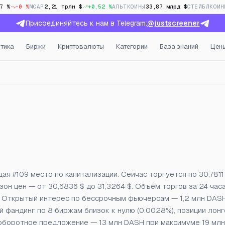
7 %
-0 %
MCAP
2,21 трлн $
+0,52 %
АЛЬТКОИНЫ
33,87 млрд $
СТЕЙБЛКОИН
Присоединяйтесь к нам в Telegram:
@justscreener
тика
Биржи
Криптовалюты
Категории
База знаний
Цен
ый интерес и фандинг в 
я #109 место по капитализации. Сейчас торгуется по 30,7811
зон цен — от 30,6836 $ до 31,3264 $. Объём торгов за 24 час
$. Открытый интерес по бессрочным фьючерсам — 1,2 млн DASH 
 фандинг по 8 биржам близок к нулю (0.0028%), позиции лонг
 оборотное предложение — 13 млн DASH при максимуме 19 млн