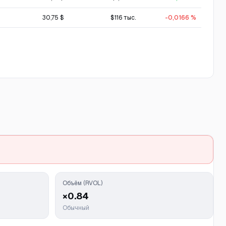
30,75 $
$116 тыс.
-0,0166 %
Объём (RVOL)
×0.84
Обычный