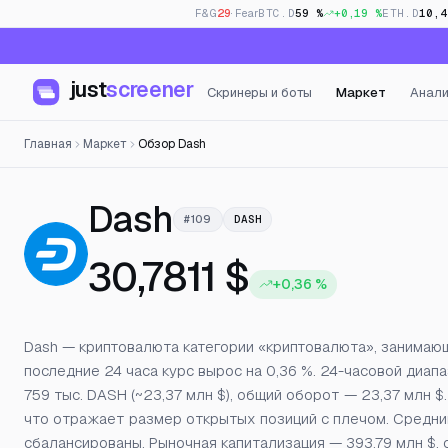
F&G
29
· Fear
BTC.D
59 %
+0,19 %
ETH.D
10,4
just
screener
Скринеры и боты
Маркет
Анали
Главная
Маркет
Обзор Dash
— Цена, открыт
Dash
#109
DASH
30,7811 $
+0,36 %
Dash — криптовалюта категории «криптовалюта», занимающа
последние 24 часа курс вырос на 0,36 %. 24-часовой диапа
759 тыс. DASH (~23,37 млн $), общий оборот — 23,37 млн 
что отражает размер открытых позиций с плечом. Средний
сбалансированы. Рыночная капитализация — 393,79 млн $,