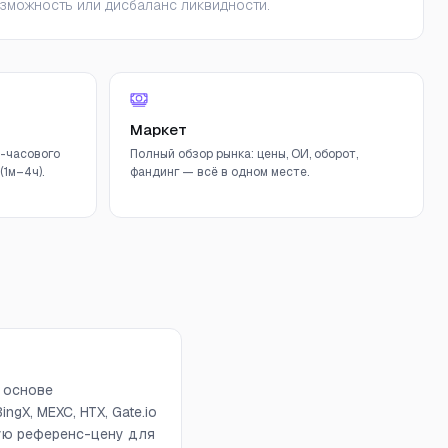
зможность или дисбаланс ликвидности.
Маркет
-часового
Полный обзор рынка: цены, ОИ, оборот,
1м–4ч).
фандинг — всё в одном месте.
а основе
ngX, MEXC, HTX, Gate.io
вую референс-цену для