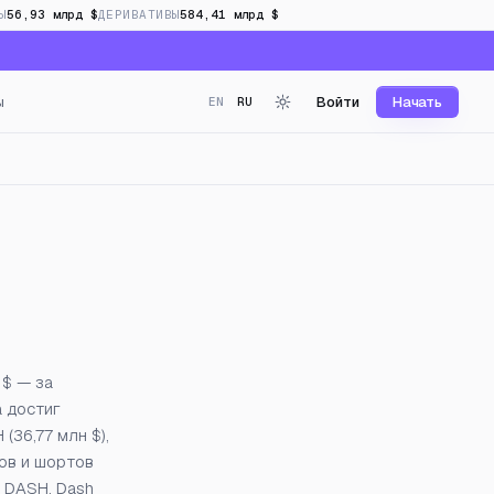
Ы
56,93 млрд $
ДЕРИВАТИВЫ
584,41 млрд $
ы
Войти
Начать
EN
RU
реальном времени
 $ — за
а достиг
(36,77 млн $),
ов и шортов
 DASH. Dash