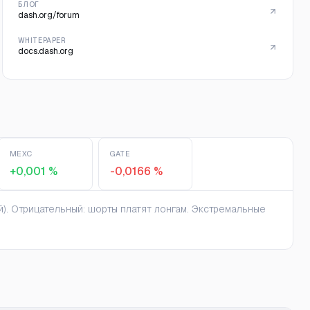
БЛОГ
dash.org/forum
WHITEPAPER
docs.dash.org
MEXC
GATE
+0,001 %
-0,0166 %
). Отрицательный: шорты платят лонгам. Экстремальные