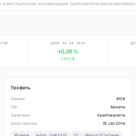
 не инвестиционная рекомендация. Криптовалюты высоковолатил
АСОВ
ЦЕНА ЗА 24 ЧАСА
ЦЕ
+0,36 %
0,1102 $
Профиль
Рейтинг
#109
Тип
Монета
Категория
Криптовалюта
Дата запуска
18 Jan 2014
Mineable
Hybrid - PoW & PoS
X11
Medium Of Exchange