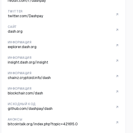
reddit.com/r/dashpay
TWITTER
twitter.com/Dashpay
САЙТ
dash.org
ИНФОРМАЦИЯ
explorer.dash.org
ИНФОРМАЦИЯ
insight.dash.org/insight
ИНФОРМАЦИЯ
chainz.cryptoid.info/dash
ИНФОРМАЦИЯ
blockchair.com/dash
ИСХОДНЫЙ КОД
github.com/dashpay/dash
АНОНСЫ
bitcointalk.org/index.php?topic=421615.0