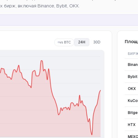
 бирж, включая Binance, Bybit, OKX.
Площ
24H
30D
vs BTC
БИР
Bina
Bybit
OKX
KuCo
Bitge
HTX
MEX