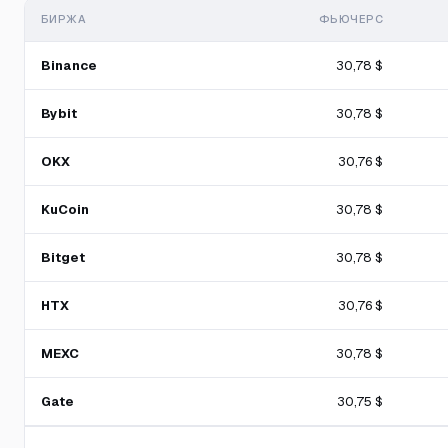
БИРЖА
ФЬЮЧЕРС
Binance
30,78 $
Bybit
30,78 $
OKX
30,76 $
KuCoin
30,78 $
Bitget
30,78 $
HTX
30,76 $
MEXC
30,78 $
Gate
30,75 $