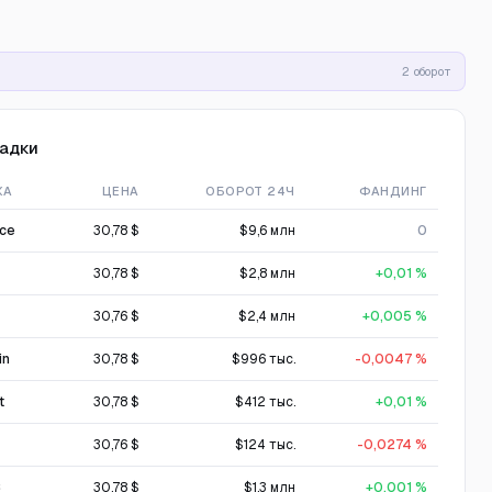
2 оборот
адки
ЖА
ЦЕНА
ОБОРОТ 24Ч
ФАНДИНГ
nce
30,78 $
$9,6 млн
0
30,78 $
$2,8 млн
+0,01 %
30,76 $
$2,4 млн
+0,005 %
in
30,78 $
$996 тыс.
-0,0047 %
t
30,78 $
$412 тыс.
+0,01 %
30,76 $
$124 тыс.
-0,0274 %
C
30,78 $
$1,3 млн
+0,001 %