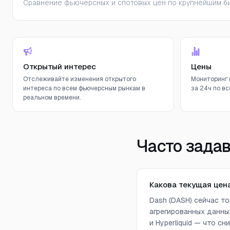
Сравнение фьючерсных и спотовых цен по крупнейшим би
Открытый интерес
Цены
Отслеживайте изменения открытого
Мониторинг 
интереса по всем фьючерсным рынкам в
за 24ч по вс
реальном времени.
Часто зада
Какова текущая цена
Dash (DASH) сейчас т
агрегированных данных 
и Hyperliquid — что 