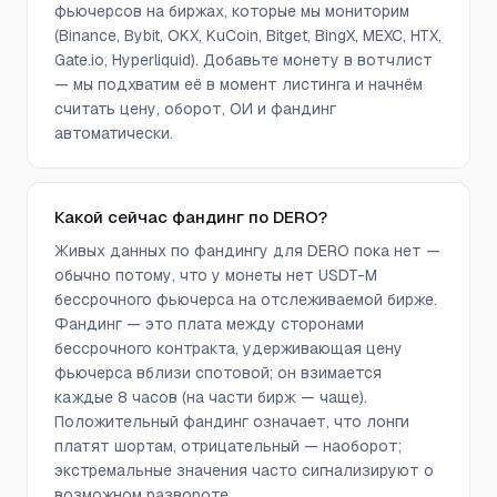
фьючерсов на биржах, которые мы мониторим
(Binance, Bybit, OKX, KuCoin, Bitget, BingX, MEXC, HTX,
Gate.io, Hyperliquid). Добавьте монету в вотчлист
— мы подхватим её в момент листинга и начнём
считать цену, оборот, ОИ и фандинг
автоматически.
Какой сейчас фандинг по DERO?
Живых данных по фандингу для DERO пока нет —
обычно потому, что у монеты нет USDT-M
бессрочного фьючерса на отслеживаемой бирже.
Фандинг — это плата между сторонами
бессрочного контракта, удерживающая цену
фьючерса вблизи спотовой; он взимается
каждые 8 часов (на части бирж — чаще).
Положительный фандинг означает, что лонги
платят шортам, отрицательный — наоборот;
экстремальные значения часто сигнализируют о
возможном развороте.