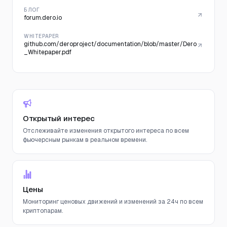
БЛОГ
forum.dero.io
WHITEPAPER
github.com/deroproject/documentation/blob/master/Dero
_Whitepaper.pdf
Открытый интерес
Отслеживайте изменения открытого интереса по всем
фьючерсным рынкам в реальном времени.
Цены
Мониторинг ценовых движений и изменений за 24ч по всем
криптопарам.