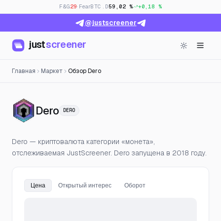
F&G
29
· Fear
BTC.D
59,02 %
+0,18 %
@justscreener
just
screener
Главная
Маркет
Обзор Dero
— Цена, открытый интерес и ф
Dero
DERO
Dero — криптовалюта категории «монета»,
отслеживаемая JustScreener. Dero запущена в 2018 году.
Цена
Открытый интерес
Оборот