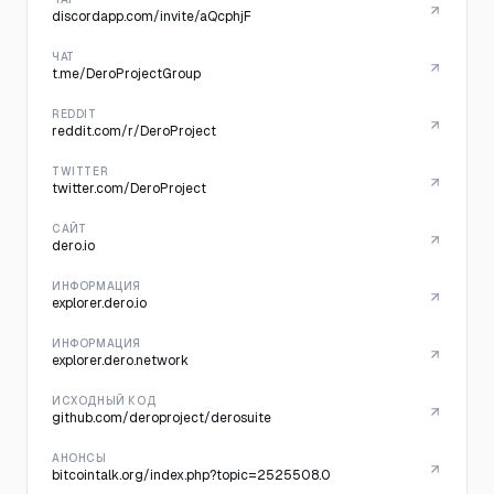
discordapp.com/invite/aQcphjF
ЧАТ
t.me/DeroProjectGroup
REDDIT
reddit.com/r/DeroProject
TWITTER
twitter.com/DeroProject
САЙТ
dero.io
ИНФОРМАЦИЯ
explorer.dero.io
ИНФОРМАЦИЯ
explorer.dero.network
ИСХОДНЫЙ КОД
github.com/deroproject/derosuite
АНОНСЫ
bitcointalk.org/index.php?topic=2525508.0