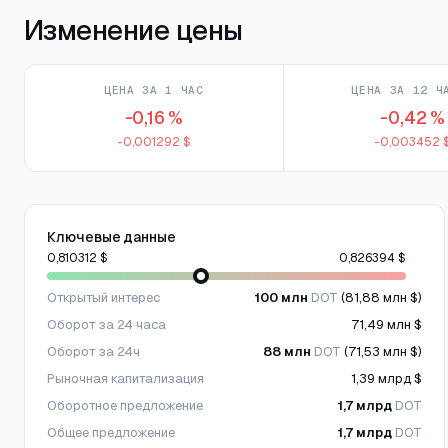
Изменение цены
ЦЕНА ЗА 1 ЧАС
ЦЕНА ЗА 12 Ч
-0,16 %
-0,42 %
-0,001292 $
-0,003452 
Ключевые данные
0,810312 $
0,826394 $
Открытый интерес
100 млн
DOT
(81,88 млн $)
Оборот за 24 часа
71,49 млн $
Оборот за 24ч
88 млн
DOT
(71,53 млн $)
Рыночная капитализация
1,39 млрд $
Оборотное предложение
1,7 млрд
DOT
Общее предложение
1,7 млрд
DOT