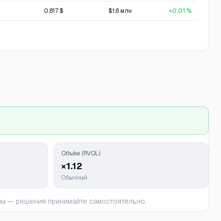
0,817 $
$1,6 млн
+0,01 %
Объём (RVOL)
×1.12
Обычный
ьны — решения принимайте самостоятельно.