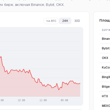
 бирж, включая Binance, Bybit, OKX.
Площ
24H
30D
vs BTC
БИР
Bina
Bybit
OKX
KuCo
Bing
Bitge
HTX
MEX