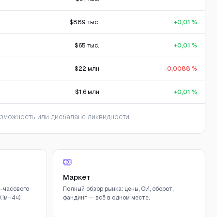
$889 тыс.
+0,01 %
$65 тыс.
+0,01 %
$22 млн
-0,0088 %
$1,6 млн
+0,01 %
зможность или дисбаланс ликвидности.
Маркет
-часового
Полный обзор рынка: цены, ОИ, оборот,
1м–4ч).
фандинг — всё в одном месте.