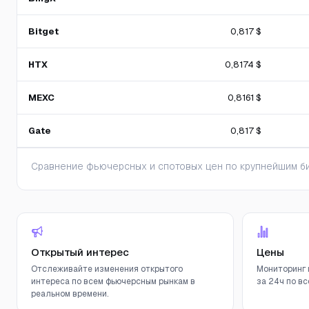
Bitget
0,817 $
HTX
0,8174 $
MEXC
0,8161 $
Gate
0,817 $
Сравнение фьючерсных и спотовых цен по крупнейшим би
Открытый интерес
Цены
Отслеживайте изменения открытого
Мониторинг 
интереса по всем фьючерсным рынкам в
за 24ч по вс
реальном времени.