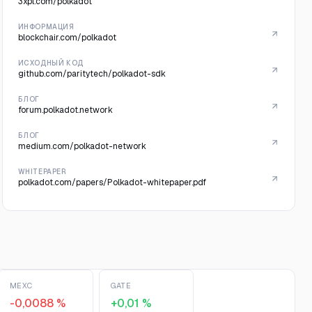
3xpl.com/polkadot
ИНФОРМАЦИЯ
blockchair.com/polkadot
ИСХОДНЫЙ КОД
github.com/paritytech/polkadot-sdk
БЛОГ
forum.polkadot.network
БЛОГ
medium.com/polkadot-network
WHITEPAPER
polkadot.com/papers/Polkadot-whitepaper.pdf
MEXC
GATE
-0,0088 %
+0,01 %