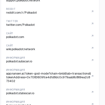
support.polkadot.network
REDDIT
reddit.com/r/Polkadot
TWITTER
twitter.com/Polkadot
САЙТ
polkadot.com
САЙТ
wiki.polkadot.network
ИНФОРМАЦИЯ
polkadot.subscan.io
ИНФОРМАЦИЯ
app.nansen.ai/token-god-mode?chain=bnb&tab=transactions&
tokenAddress=0x7083609fce4d1d8dc0c979aab8c869ea2c8
73402
ИНФОРМАЦИЯ
polkadot.statescan.io
ИНФОРМАЦИЯ