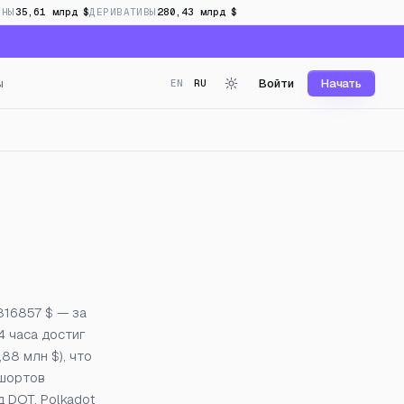
ИНЫ
35,61 млрд $
ДЕРИВАТИВЫ
280,43 млрд $
ы
Войти
Начать
EN
RU
 в реальном времени
816857 $ — за
4 часа достиг
88 млн $), что
 шортов
 DOT. Polkadot