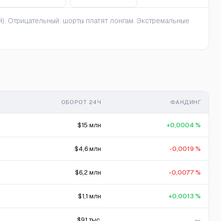
). Отрицательный: шорты платят лонгам. Экстремальные
ОБОРОТ 24Ч
ФАНДИНГ
$15 млн
+0,0004 %
$4,6 млн
-0,0019 %
$6,2 млн
-0,0077 %
$1,1 млн
+0,0013 %
$91 тыс.
—