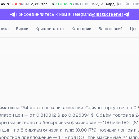
,46 %
-0 %
MCAP
2,22 трлн $
+0,62 %
АЛЬТКОИНЫ
22,51 млрд $
СТЕЙБЛКО
Присоединяйтесь к нам в Telegram:
@justscreener
тика
Биржи
Криптовалюты
Категории
База знаний
Цен
крытый интерес и фандинг
нимающая #54 место по капитализации. Сейчас торгуется по 0,
апазон цен — от 0,810312 $ до 0,826394 $. Объём торгов за 2
Открытый интерес по бессрочным фьючерсам — 100 млн DOT (81,
динг по 8 биржам близок к нулю (0.0017%), позиции лонгов и
боротное предложение — 1,7 млрд DOT при максимуме 2,1 млрд