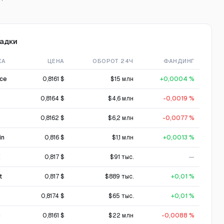
адки
ЖА
ЦЕНА
ОБОРОТ 24Ч
ФАНДИНГ
nce
0,8161 $
$15 млн
+0,0004 %
0,8164 $
$4,6 млн
-0,0019 %
0,8162 $
$6,2 млн
-0,0077 %
in
0,816 $
$1,1 млн
+0,0013 %
X
0,817 $
$91 тыс.
—
t
0,817 $
$889 тыс.
+0,01 %
0,8174 $
$65 тыс.
+0,01 %
C
0,8161 $
$22 млн
-0,0088 %