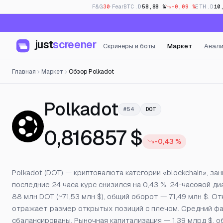
F&G
30
· Fear
BTC.D
58,88 %
-0,09 %
ETH.D
10
just
screener
Скринеры и боты
Маркет
Анали
Главная
Маркет
Обзор Polkadot
— Цена, от
Polkadot
#54
DOT
0,816857 $
-0,43 %
Polkadot (DOT) — криптовалюта категории «blockchain», за
последние 24 часа курс снизился на 0,43 %. 24-часовой ди
88 млн DOT (~71,53 млн $), общий оборот — 71,49 млн $. 
отражает размер открытых позиций с плечом. Средний фан
сбалансированы. Рыночная капитализация — 1,39 млрд $, о