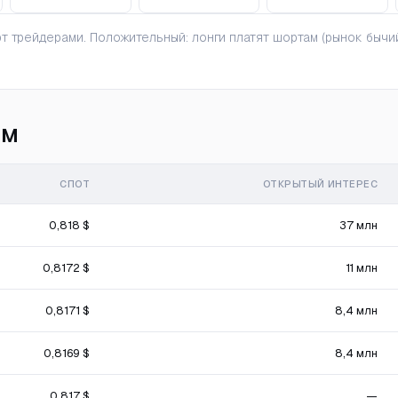
 трейдерами. Положительный: лонги платят шортам (рынок бычий
ам
СПОТ
ОТКРЫТЫЙ ИНТЕРЕС
0,818 $
37 млн
0,8172 $
11 млн
0,8171 $
8,4 млн
0,8169 $
8,4 млн
0,817 $
—