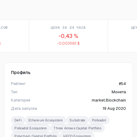
АСОВ
ЦЕНА ЗА 24 ЧАСА
ЦЕ
-0,43 %
$
-0,003563 $
Профиль
Рейтинг
#54
Тип
Монета
Категория
market.Blockchain
Дата запуска
19 Aug 2020
DeFi
Ethereum Ecosystem
Substrate
Polkadot
Polkadot Ecosystem
Three Arrows Capital Portfolio
Polychain Capital Portfolio
HECO Ecosystem