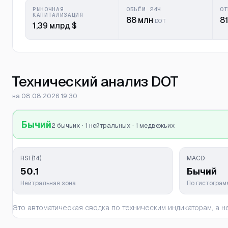
РЫНОЧНАЯ
ОБЪЁМ 24Ч
ОТ
КАПИТАЛИЗАЦИЯ
88 млн
81
DOT
1,39 млрд $
Технический анализ DOT
на 08.08.2026 19:30
Бычий
2 бычьих · 1 нейтральных · 1 медвежьих
RSI (14)
MACD
50.1
Бычий
Нейтральная зона
По гистогра
Это автоматическая сводка по техническим индикаторам, а