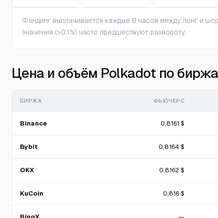
Фандинг выплачивается каждые 8 часов между лонг и шорт
значения (>0.1%) часто предшествуют развороту.
Цена и объём Polkadot по бирж
БИРЖА
ФЬЮЧЕРС
Binance
0,8161 $
Bybit
0,8164 $
OKX
0,8162 $
KuCoin
0,816 $
BingX
—