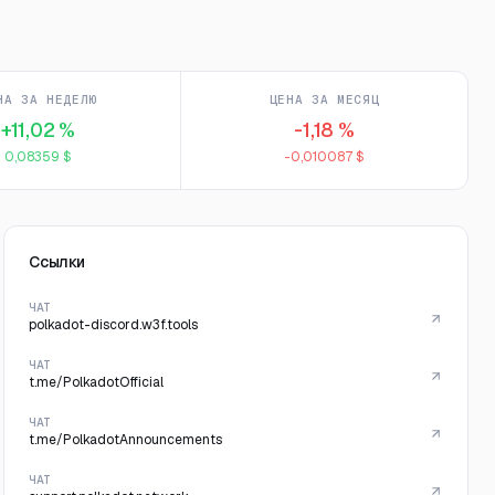
НА ЗА НЕДЕЛЮ
ЦЕНА ЗА МЕСЯЦ
+11,02 %
-1,18 %
0,08359 $
-0,010087 $
Ссылки
ЧАТ
polkadot-discord.w3f.tools
ЧАТ
t.me/PolkadotOfficial
ЧАТ
t.me/PolkadotAnnouncements
ЧАТ