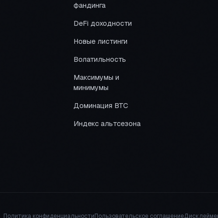
фандинга
DeFi доходности
Новые листинги
Волатильность
Максимумы и
минимумы
Доминация BTC
Индекс альтсезона
Политика конфиденциальности
Пользовательское соглашение
Дисклейме