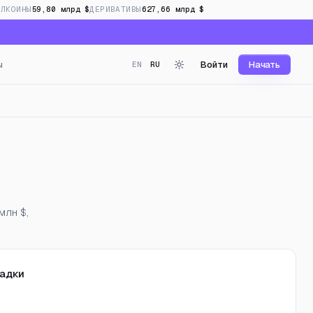
БЛКОИНЫ
59,80 млрд $
ДЕРИВАТИВЫ
627,66 млрд $
ы
Войти
Начать
EN
RU
ндинг в реальном времен
млн $,
адки