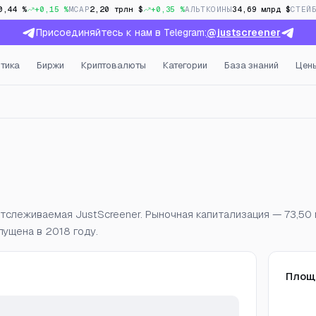
0,44 %
+0,15 %
MCAP
2,20 трлн $
+0,35 %
АЛЬТКОИНЫ
34,69 млрд $
СТЕЙ
Присоединяйтесь к нам в Telegram:
@justscreener
тика
Биржи
Криптовалюты
Категории
База знаний
Цен
, открытый интерес и фа
отслеживаемая JustScreener. Рыночная капитализация — 73,50 
ущена в 2018 году.
Площ