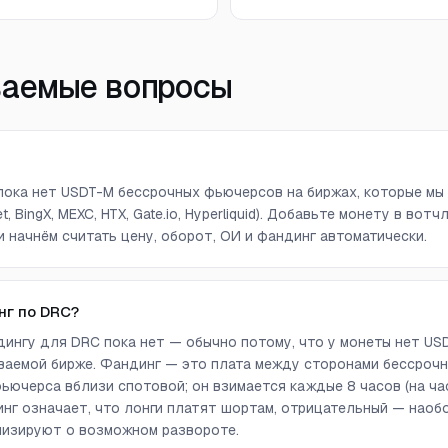
ваемые вопросы
 пока нет USDT-M бессрочных фьючерсов на биржах, которые мы 
get, BingX, MEXC, HTX, Gate.io, Hyperliquid). Добавьте монету в в
и начнём считать цену, оборот, ОИ и фандинг автоматически.
нг по DRC?
ингу для DRC пока нет — обычно потому, что у монеты нет US
аемой бирже. Фандинг — это плата между сторонами бессрочн
ючерса вблизи спотовой; он взимается каждые 8 часов (на ча
г означает, что лонги платят шортам, отрицательный — наоб
лизируют о возможном развороте.