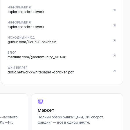
ИНФОРМАЦИЯ
explorer.doric.network
ИНФОРМАЦИЯ
explorer.doric.network
ИСХОДНЫЙ КОД
github.com/Doric-Blockchain
БЛОГ
medium.com/@community_60496
WHITEPAPER
doric.network/whitepaper-doric-en.pdf
Маркет
-часового
Полный обзор рынка: цены, ОИ, оборот,
1м–4ч).
фандинг — всё в одном месте.