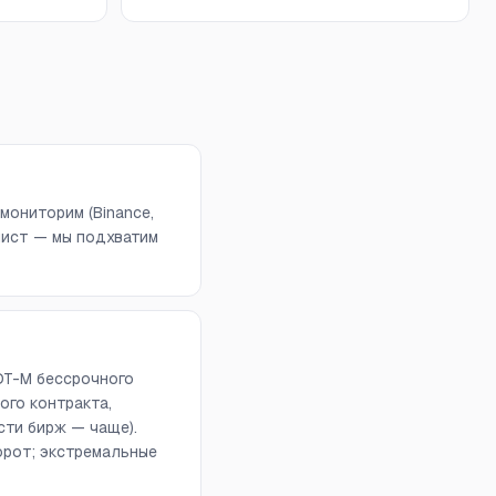
мониторим (Binance,
отчлист — мы подхватим
DT-M бессрочного
ого контракта,
сти бирж — чаще).
орот; экстремальные