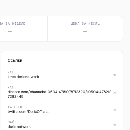
НА ЗА НЕДЕЛЮ
ЦЕНА ЗА МЕСЯЦ
—
—
Ссылки
ЧАТ
t.me/doricnetwork
ЧАТ
discord.com/channels/1050414781078712320/105041478212
7292448
TWITTER
twitter.com/DoricOfficial
САЙТ
doric.network