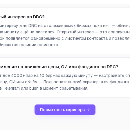
тый интерес по DRC?
интересу для DRC на отслеживаемых биржах пока нет — обычно
а монету ещё не листился. Открытый интерес — это совокупны
он появляется одновременно с листингом контракта и позволя
бираются позиции по монете.
омление на движение цены, ОИ или фандинга по DRC?
ет все 4000+ пар на 10 биржах каждую минуту — настраивать сп
ену, ОИ или объём — Пользовательский скринер; для фандинга
 Telegram или push в момент срабатывания.
Посмотреть скринеры →