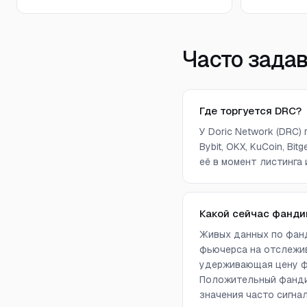
Часто зада
Где торгуется DRC?
У Doric Network (DRC)
Bybit, OKX, KuCoin, Bit
её в момент листинга 
Какой сейчас фанди
Живых данных по фанд
фьючерса на отслежив
удерживающая цену фь
Положительный фандин
значения часто сигна