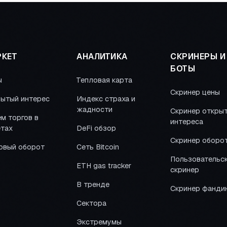
КЕТ
АНАЛИТИКА
СКРИНЕРЫ И
БОТЫ
ы
Тепловая карта
Скринер цены
ытый интерес
Индекс страха и
жадности
Скринер откры
м торгов в
интереса
тах
DeFi обзор
Скринер оборо
овый оборот
Сеть Bitcoin
Пользовательс
ETH gas tracker
скринер
В тренде
Скринер фанди
Сектора
Экстремумы