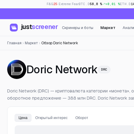
F&G
25
· Extreme Fear
BTC.D
58,8 %
+0,01 %
ETH.D
1
just
screener
Скринеры и боты
Маркет
Анали
Главная
Маркет
Обзор Doric Network
— Цена
Doric Network
DRC
Doric Network (DRC) — криптовалюта категории «монета», 
оборотное предложение — 388 млн DRC. Doric Network зап
Цена
Открытый интерес
Оборот