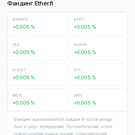
Фандинг Ether.fi
BINANCE
BYBIT
+0,005 %
+0,005 %
OKX
KUCOIN
+0,005 %
+0,005 %
BITGET
HTX
+0,005 %
+0,005 %
MEXC
GATE
+0,005 %
+0,005 %
Фандинг выплачивается каждые 8 часов между
лонг и шорт трейдерами. Положительный: лонги
платят шортам (рынок бычий). Отрицательный: