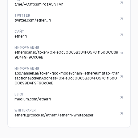
t.me/+C3fpSjmPqzA5NTVh
TWITTER
twitter.com/ether_fi
САЙТ
ether.fi
ИНФОРМАЦИЯ
etherscan.io/token/0xFe0c30065B384F05761f15d0CC89
9D4F9F9Cc0eB
ИНФОРМАЦИЯ
app.nansen.ai/token-god-mode?chain=ethereum&tab=tran
sactions&tokenAddress=0xFe0c30065B384F05761f15d0
CC899D4F9F9Cc0eB
БЛОГ
medium.com/etherfi
WHITEPAPER
etherfi.gitbook.io/etherfi/ether.fi-whitepaper