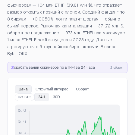
фьючерсам — 104 млн ETHFI (39,81 млн $), что отражает
размер открытых позиций с плечом. Средний фандинг по
8 биржам — +0.0050%, лонги платят шортам — обычно
бычий перекос. Рыночная капитализация — 371,72 млн $,
оборотное предложение — 973 млн ETHFI при максимуме
1 млрд ETHFI. Ether.fi запущена в 2023 году. Данные
агрегируются с 9 крупнейших бирж, включая Binance,
Bybit, OKX.
2
срабатываний скринеров по ETHFI за 24 часа
2 оборот
Цена
Открытый интерес
Оборот
24H
30D
vs BTC