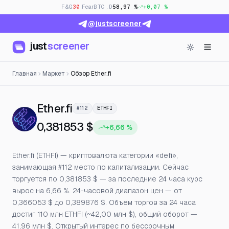
F&G
30
· Fear
BTC.D
58,97 %
+0,07 %
@justscreener
just
screener
Главная
Маркет
Обзор Ether.fi
— Цена, открытый интерес и
Ether.fi
#112
ETHFI
0,381853 $
+6,66 %
Ether.fi (ETHFI) — криптовалюта категории «defi»,
занимающая #112 место по капитализации. Сейчас
торгуется по 0,381853 $ — за последние 24 часа курс
вырос на 6,66 %. 24-часовой диапазон цен — от
0,366053 $ до 0,389876 $. Объём торгов за 24 часа
достиг 110 млн ETHFI (~42,00 млн $), общий оборот —
41,96 млн $. Открытый интерес по бессрочным