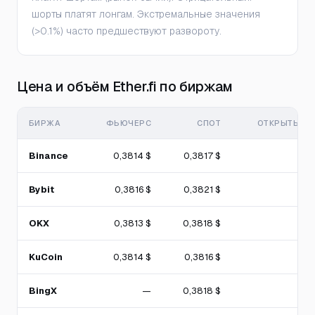
шорты платят лонгам. Экстремальные значения
(>0.1%) часто предшествуют развороту.
Цена и объём Ether.fi по биржам
БИРЖА
ФЬЮЧЕРС
СПОТ
ОТКРЫТЫЙ И
Binance
0,3814 $
0,3817 $
Bybit
0,3816 $
0,3821 $
OKX
0,3813 $
0,3818 $
KuCoin
0,3814 $
0,3816 $
BingX
—
0,3818 $