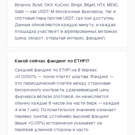
Binance, Bybit, OKX, KuCoin, BingX, Bitget, HTX, MEXC,
Gate — как USDT-M бессрочные фьючерсы, так и
спотовые пары против USDT, где они доступны.
Данные обновляются каждую минуту, и каждая
площадка участвует в агрегированных метриках
(цена, оборот, открытый интерес, фандинг).
Какой сейчас фандинг по ETHFI?
Средний фандинг по ETHFI на 8 биржах:
+0.0050% — лонги платят шортам. Фандинг —
это периодический платёж между сторонами
бессрочного контракта, удерживающий цену
фьючерса вблизи спотовой; он начисляется
обычно каждые 8 часов (на части бирж — каждые
4 или 1 час). Положительное значение означает
перевес лонгов; устойчиво высокий фандинг
(выше +0,05%) исторически указывает на
перегрев длинной стороны и часто