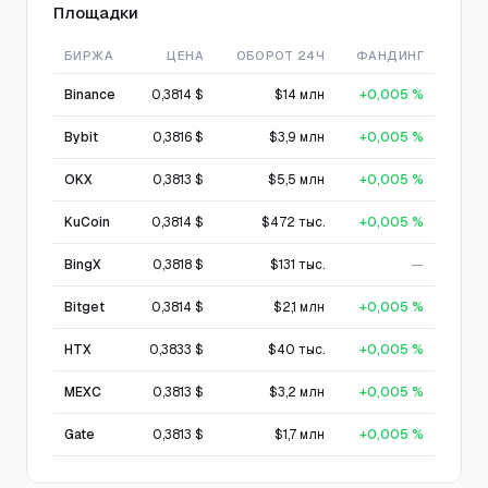
Площадки
БИРЖА
ЦЕНА
ОБОРОТ 24Ч
ФАНДИНГ
Binance
0,3814 $
$14 млн
+0,005 %
Bybit
0,3816 $
$3,9 млн
+0,005 %
OKX
0,3813 $
$5,5 млн
+0,005 %
KuCoin
0,3814 $
$472 тыс.
+0,005 %
BingX
0,3818 $
$131 тыс.
—
Bitget
0,3814 $
$2,1 млн
+0,005 %
HTX
0,3833 $
$40 тыс.
+0,005 %
MEXC
0,3813 $
$3,2 млн
+0,005 %
Gate
0,3813 $
$1,7 млн
+0,005 %