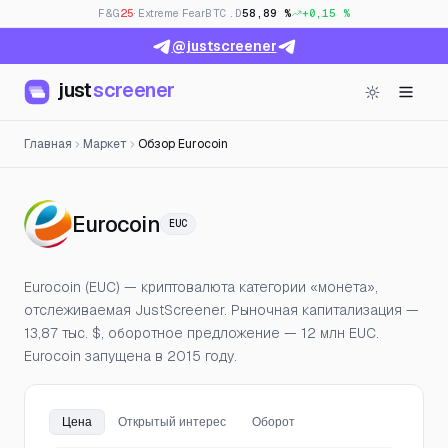
F&G
25
· Extreme Fear
BTC.D
58,89 %
+0,15 %
@justscreener
just
screener
Главная
Маркет
Обзор Eurocoin
— Цена, открытый интерес
Eurocoin
EUC
Eurocoin (EUC) — криптовалюта категории «монета»,
отслеживаемая JustScreener. Рыночная капитализация —
13,87 тыс. $, оборотное предложение — 12 млн EUC.
Eurocoin запущена в 2015 году.
Цена
Открытый интерес
Оборот