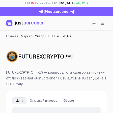
F&G
25
· Extreme Fear
BTC.D
58,94 %
+0,22 %
@justscreener
just
screener
Главная
Маркет
Обзор FUTUREXCRYPTO
— Цена, открытый
FUTUREXCRYPTO
FXC
FUTUREXCRYPTO (FXC) — криптовалюта категории «токен»,
отслеживаемая JustScreener. FUTUREXCRYPTO запущена в
2017 году.
Цена
Открытый интерес
Оборот