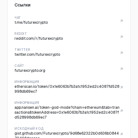
Ссылки
ЧАТ
t.me/futurexcrypto
REDDIT
reddit.com/r/futurexcrypto
TWITTER
twitter.com/futurexcrypto
САЙТ
futurexcrypto.org
ИНФОРМАЦИЯ
etherscan.io/token/0x1e6063b7b3a1c1952ed2c4087fd528
998db69ec7
ИНФОРМАЦИЯ
app.nansen.ai/token-god-mode?chain=ethereum&tab=tran
sactions&tokenAddress=0x1e6063b7b3a1c1952ed2c4087f
d528998db69ec7
ИСХОДНЫЙ КОД
gist.github.com/Futurexcrypto/9d68e62322b0d636b0844