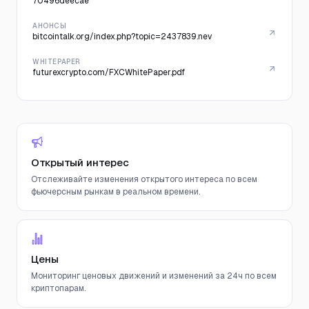
70496deecae
АНОНСЫ
bitcointalk.org/index.php?topic=2437839.nev
WHITEPAPER
futurexcrypto.com/FXCWhitePaper.pdf
Открытый интерес
Отслеживайте изменения открытого интереса по всем
фьючерсным рынкам в реальном времени.
Цены
Мониторинг ценовых движений и изменений за 24ч по всем
криптопарам.