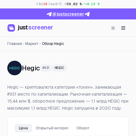
F&G
30
· Fear
BTC.D
59,02 %
+0,19 %
@justscreener
just
screener
Главная
Маркет
Обзор Hegic
— Цена, открытый интерес и 
Hegic
#931
HEGIC
Hegic — криптовалюта категории «токен», занимающая
#931 место по капитализации. Рыночная капитализация —
15,44 млн $, оборотное предложение — 1,1 млрд HEGIC при
максимуме 1,1 млрд HEGIC. Hegic запущена в 2020 году.
Цена
Открытый интерес
Оборот