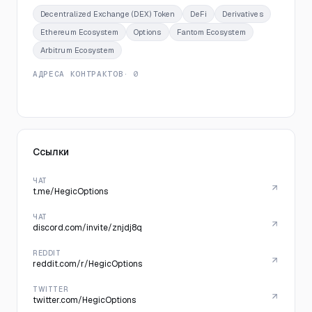
Decentralized Exchange (DEX) Token
DeFi
Derivatives
Ethereum Ecosystem
Options
Fantom Ecosystem
Arbitrum Ecosystem
АДРЕСА КОНТРАКТОВ
· 0
Ссылки
ЧАТ
t.me/HegicOptions
ЧАТ
discord.com/invite/znjdj8q
REDDIT
reddit.com/r/HegicOptions
TWITTER
twitter.com/HegicOptions