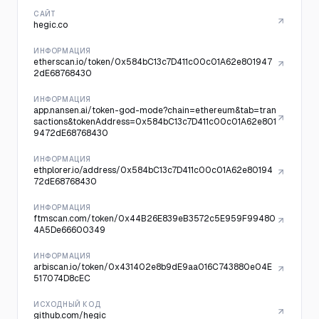
САЙТ
hegic.co
ИНФОРМАЦИЯ
etherscan.io/token/0x584bC13c7D411c00c01A62e801947
2dE68768430
ИНФОРМАЦИЯ
app.nansen.ai/token-god-mode?chain=ethereum&tab=tran
sactions&tokenAddress=0x584bC13c7D411c00c01A62e801
9472dE68768430
ИНФОРМАЦИЯ
ethplorer.io/address/0x584bC13c7D411c00c01A62e80194
72dE68768430
ИНФОРМАЦИЯ
ftmscan.com/token/0x44B26E839eB3572c5E959F99480
4A5De66600349
ИНФОРМАЦИЯ
arbiscan.io/token/0x431402e8b9dE9aa016C743880e04E
517074D8cEC
ИСХОДНЫЙ КОД
github.com/hegic