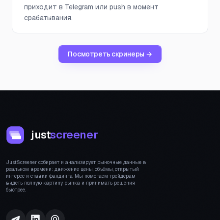
приходит в Telegram или push в момент
срабатывания.
Посмотреть скринеры →
just
screener
JustScreener собирает и анализирует рыночные данные в
реальном времени: движение цены, объёмы, открытый
интерес и ставки фандинга. Мы помогаем трейдерам
видеть полную картину рынка и принимать решения
быстрее.