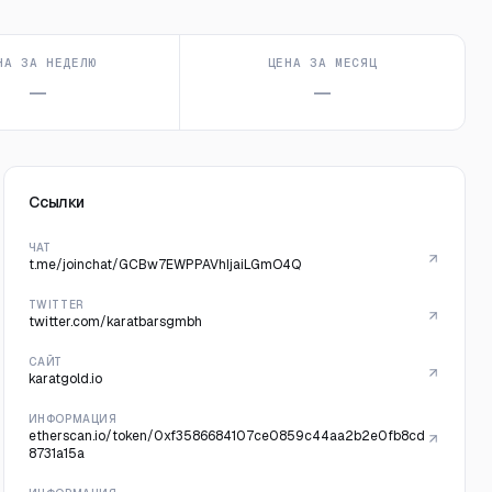
НА ЗА НЕДЕЛЮ
ЦЕНА ЗА МЕСЯЦ
—
—
Ссылки
ЧАТ
t.me/joinchat/GCBw7EWPPAVhIjaiLGmO4Q
TWITTER
twitter.com/karatbarsgmbh
САЙТ
karatgold.io
ИНФОРМАЦИЯ
etherscan.io/token/0xf3586684107ce0859c44aa2b2e0fb8cd
8731a15a