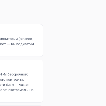
мониторим (Binance,
отчлист — мы подхватим
DT-M бессрочного
ого контракта,
сти бирж — чаще).
орот; экстремальные