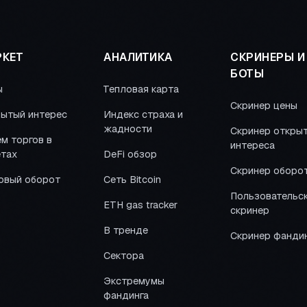
КЕТ
АНАЛИТИКА
СКРИНЕРЫ И
БОТЫ
ы
Тепловая карта
Скринер цены
ытый интерес
Индекс страха и
жадности
Скринер откры
м торгов в
интереса
тах
DeFi обзор
Скринер оборо
овый оборот
Сеть Bitcoin
Пользовательс
ETH gas tracker
скринер
В тренде
Скринер фанди
Сектора
Экстремумы
фандинга