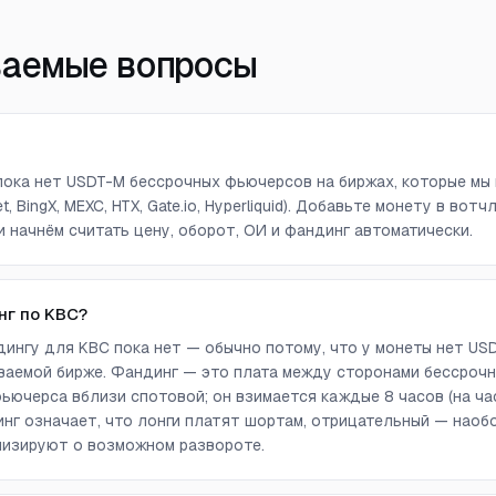
ваемые вопросы
) пока нет USDT-M бессрочных фьючерсов на биржах, которые мы 
get, BingX, MEXC, HTX, Gate.io, Hyperliquid). Добавьте монету в в
и начнём считать цену, оборот, ОИ и фандинг автоматически.
нг по KBC?
ингу для KBC пока нет — обычно потому, что у монеты нет US
аемой бирже. Фандинг — это плата между сторонами бессрочн
ючерса вблизи спотовой; он взимается каждые 8 часов (на ча
г означает, что лонги платят шортам, отрицательный — наоб
лизируют о возможном развороте.