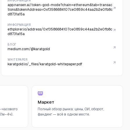
ИНФОРМАЦИЯ
app.nansen.ai/token-god-mode?chain=ethereum&tab=transac
tions&tokenAddress=0xf3586684107ce0859c44aa2b2e0fb8c
d8731a15a
ИНФОРМАЦИЯ
ethplorer.io/address/0xf3586684107ce0859c44aa2b2e0fb8c
d8731a15a
БЛОГ
medium.com/@karatgold
WHITEPAPER
karatgold.io/_files/karatgold-whitepaper.pdf
Маркет
-часового
Полный обзор рынка: цены, ОИ, оборот,
1м–4ч).
фандинг — всё в одном месте.