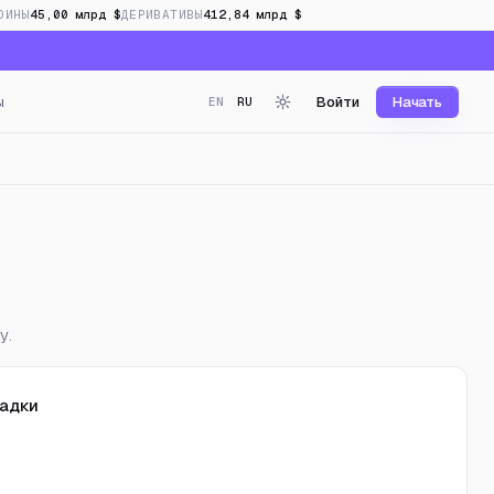
ОИНЫ
45,00 млрд $
ДЕРИВАТИВЫ
412,84 млрд $
ы
Войти
Начать
EN
RU
ндинг в реальном времен
у.
адки