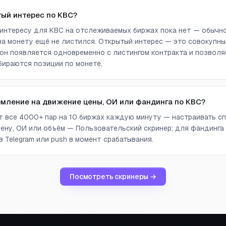
тый интерес по KBC?
интересу для KBC на отслеживаемых биржах пока нет — обычно
а монету ещё не листился. Открытый интерес — это совокупны
он появляется одновременно с листингом контракта и позволя
бираются позиции по монете.
омление на движение цены, ОИ или фандинга по KBC?
ет все 4000+ пар на 10 биржах каждую минуту — настраивать сп
ену, ОИ или объём — Пользовательский скринер; для фандинга
 Telegram или push в момент срабатывания.
Посмотреть скринеры →