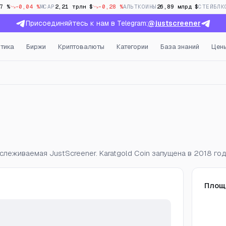
7 %
-0,04 %
MCAP
2,21 трлн $
-0,28 %
АЛЬТКОИНЫ
26,89 млрд $
СТЕЙБЛК
Присоединяйтесь к нам в Telegram:
@justscreener
тика
Биржи
Криптовалюты
Категории
База знаний
Цен
а, открытый интерес и фа
слеживаемая JustScreener. Karatgold Coin запущена в 2018 год
Площ