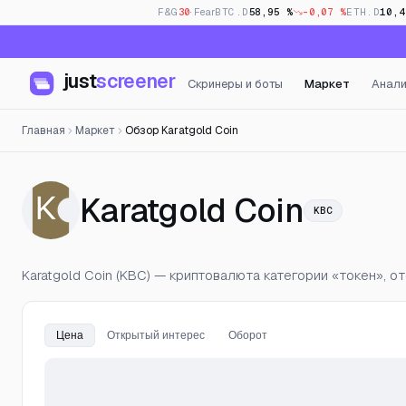
F&G
30
· Fear
BTC.D
58,95 %
-0,07 %
ETH.D
10,4
just
screener
Скринеры и боты
Маркет
Анали
Главная
Маркет
Обзор Karatgold Coin
— Цен
Karatgold Coin
KBC
Karatgold Coin (KBC) — криптовалюта категории «токен», от
Цена
Открытый интерес
Оборот