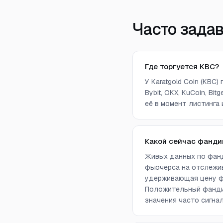
Часто зада
Где торгуется KBC?
У Karatgold Coin (KBC
Bybit, OKX, KuCoin, Bit
её в момент листинга 
Какой сейчас фанди
Живых данных по фанд
фьючерса на отслежив
удерживающая цену фь
Положительный фандин
значения часто сигна