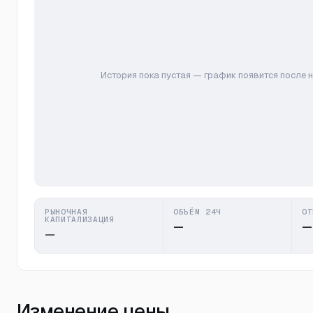
История пока пустая — график появится после 
РЫНОЧНАЯ
ОБЪЁМ 24Ч
ОТ
КАПИТАЛИЗАЦИЯ
—
—
—
Изменение цены