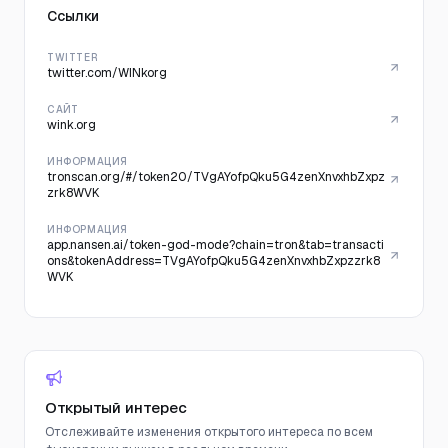
Ссылки
TWITTER
twitter.com/WINkorg
САЙТ
wink.org
ИНФОРМАЦИЯ
tronscan.org/#/token20/TVgAYofpQku5G4zenXnvxhbZxpz
zrk8WVK
ИНФОРМАЦИЯ
app.nansen.ai/token-god-mode?chain=tron&tab=transacti
ons&tokenAddress=TVgAYofpQku5G4zenXnvxhbZxpzzrk8
WVK
Открытый интерес
Отслеживайте изменения открытого интереса по всем