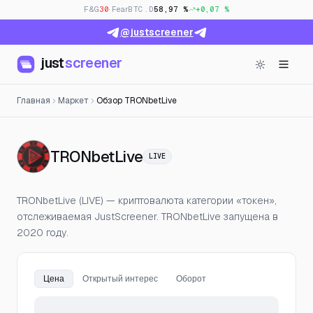
F&G
30
· Fear
BTC.D
58,97 %
+0,07 %
@justscreener
just
screener
Главная
Маркет
Обзор TRONbetLive
— Цена, открытый инт
TRONbetLive
LIVE
TRONbetLive (LIVE) — криптовалюта категории «токен»,
отслеживаемая JustScreener. TRONbetLive запущена в
2020 году.
Цена
Открытый интерес
Оборот