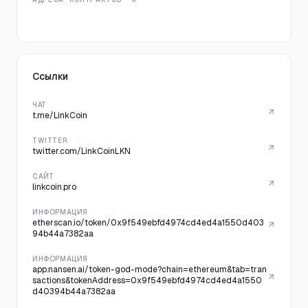
Ссылки
ЧАТ
t.me/LinkCoin
TWITTER
twitter.com/LinkCoinLKN
САЙТ
linkcoin.pro
ИНФОРМАЦИЯ
etherscan.io/token/0x9f549ebfd4974cd4ed4a1550d403
94b44a7382aa
ИНФОРМАЦИЯ
app.nansen.ai/token-god-mode?chain=ethereum&tab=tran
sactions&tokenAddress=0x9f549ebfd4974cd4ed4a1550
d40394b44a7382aa