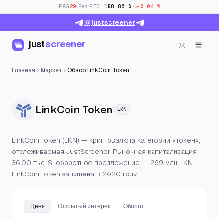
F&G
29
· Fear
BTC.D
58,86 %
-0,04 %
@justscreener
just
screener
Главная
Маркет
Обзор LinkCoin Token
— Цена, открытый и
LinkCoin Token
LKN
LinkCoin Token (LKN) — криптовалюта категории «токен»,
отслеживаемая JustScreener. Рыночная капитализация —
36,00 тыс. $, оборотное предложение — 269 млн LKN.
LinkCoin Token запущена в 2020 году.
Цена
Открытый интерес
Оборот