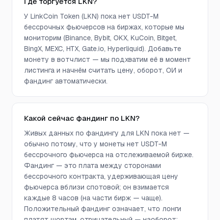
Где торгуется LKN?
У LinkCoin Token (LKN) пока нет USDT-M
бессрочных фьючерсов на биржах, которые мы
мониторим (Binance, Bybit, OKX, KuCoin, Bitget,
BingX, MEXC, HTX, Gate.io, Hyperliquid). Добавьте
монету в вотчлист — мы подхватим её в момент
листинга и начнём считать цену, оборот, ОИ и
фандинг автоматически.
Какой сейчас фандинг по LKN?
Живых данных по фандингу для LKN пока нет —
обычно потому, что у монеты нет USDT-M
бессрочного фьючерса на отслеживаемой бирже.
Фандинг — это плата между сторонами
бессрочного контракта, удерживающая цену
фьючерса вблизи спотовой; он взимается
каждые 8 часов (на части бирж — чаще).
Положительный фандинг означает, что лонги
платят шортам, отрицательный — наоборот;