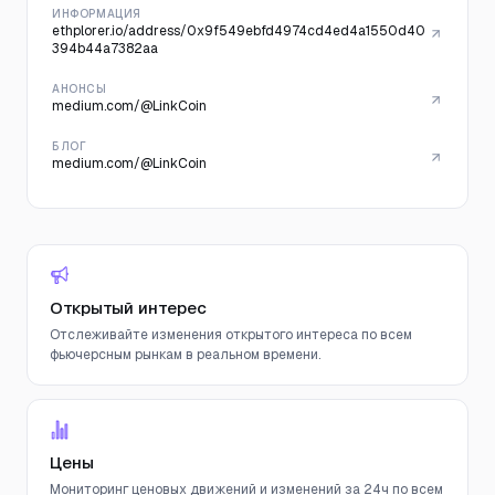
ИНФОРМАЦИЯ
ethplorer.io/address/0x9f549ebfd4974cd4ed4a1550d40
394b44a7382aa
АНОНСЫ
medium.com/@LinkCoin
БЛОГ
medium.com/@LinkCoin
Открытый интерес
Отслеживайте изменения открытого интереса по всем
фьючерсным рынкам в реальном времени.
Цены
Мониторинг ценовых движений и изменений за 24ч по всем