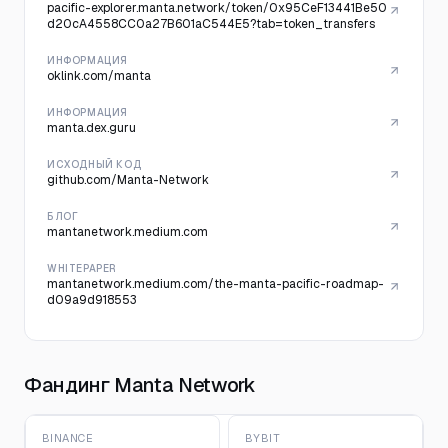
pacific-explorer.manta.network/token/0x95CeF13441Be50
d20cA4558CC0a27B601aC544E5?tab=token_transfers
ИНФОРМАЦИЯ
oklink.com/manta
ИНФОРМАЦИЯ
manta.dex.guru
ИСХОДНЫЙ КОД
github.com/Manta-Network
БЛОГ
mantanetwork.medium.com
WHITEPAPER
mantanetwork.medium.com/the-manta-pacific-roadmap-
d09a9d918553
Фандинг Manta Network
BINANCE
BYBIT