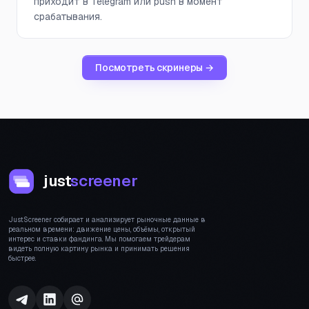
приходит в Telegram или push в момент
срабатывания.
Посмотреть скринеры →
just
screener
JustScreener собирает и анализирует рыночные данные в
реальном времени: движение цены, объёмы, открытый
интерес и ставки фандинга. Мы помогаем трейдерам
видеть полную картину рынка и принимать решения
быстрее.