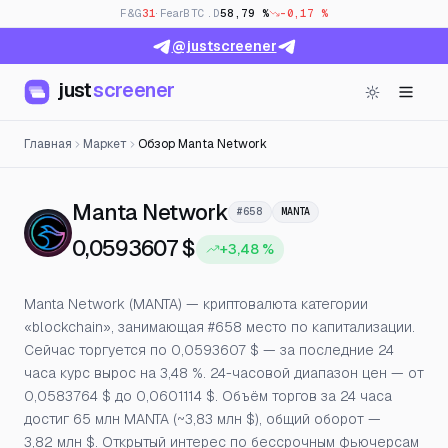
F&G
31
· Fear
BTC.D
58,79 %
-0,17 %
@justscreener
just
screener
Главная
Маркет
Обзор Manta Network
— Цена, открытый и
Manta Network
#658
MANTA
0,0593607 $
+3,48 %
Manta Network (MANTA) — криптовалюта категории
«blockchain», занимающая #658 место по капитализации.
Сейчас торгуется по 0,0593607 $ — за последние 24
часа курс вырос на 3,48 %. 24-часовой диапазон цен — от
0,0583764 $ до 0,0601114 $. Объём торгов за 24 часа
достиг 65 млн MANTA (~3,83 млн $), общий оборот —
3,82 млн $. Открытый интерес по бессрочным фьючерсам