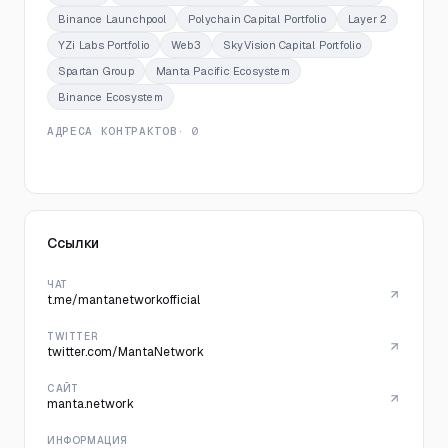
Binance Launchpool
Polychain Capital Portfolio
Layer 2
YZi Labs Portfolio
Web3
SkyVision Capital Portfolio
Spartan Group
Manta Pacific Ecosystem
Binance Ecosystem
АДРЕСА КОНТРАКТОВ
· 0
Ссылки
ЧАТ
t.me/mantanetworkofficial
TWITTER
twitter.com/MantaNetwork
САЙТ
manta.network
ИНФОРМАЦИЯ