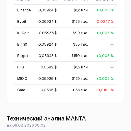
Binance
0,05924 $
$1,2 млн
+0,005 %
Bybit
0,05924 $
$135 тыс.
-0,0347 %
KuCoin
0,05938 $
$99 тыс.
+0,005 %
BingX
0,05924 $
$35 тыс.
—
Bitget
0,05943 $
$150 тыс.
+0,005 %
HTX
0,0592 $
$1,5 млн
—
MEXC
0,05925 $
$189 тыс.
+0,005 %
Gate
0,0595 $
$56 тыс.
-0,0162 %
Технический анализ MANTA
на 09.08.2026 08:02