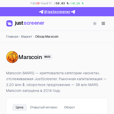
F&G
29
· Fear
BTC.D
59,03 %
+0,16 %
@justscreener
just
screener
Главная
Маркет
Обзор Marscoin
— Цена, открытый интерес
Marscoin
MARS
Marscoin (MARS) — криптовалюта категории «монета»,
отслеживаемая JustScreener. Рыночная капитализация —
2,20 млн $, оборотное предложение — 38 млн MARS.
Marscoin запущена в 2014 году.
Цена
Открытый интерес
Оборот