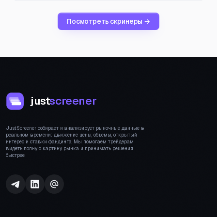
Посмотреть скринеры →
just
screener
JustScreener собирает и анализирует рыночные данные в
реальном времени: движение цены, объёмы, открытый
интерес и ставки фандинга. Мы помогаем трейдерам
видеть полную картину рынка и принимать решения
быстрее.