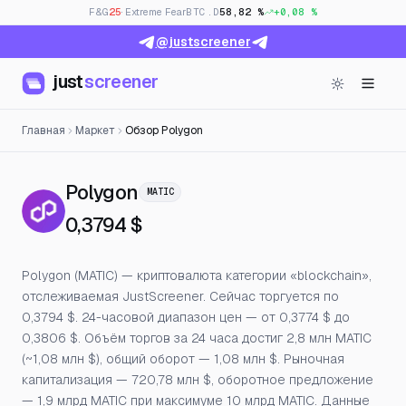
F&G
25
· Extreme Fear
BTC.D
58,82 %
+0,08 %
@justscreener
just
screener
Главная
Маркет
Обзор Polygon
— Цена, открытый интерес 
Polygon
MATIC
0,3794 $
Polygon (MATIC) — криптовалюта категории «blockchain»,
отслеживаемая JustScreener. Сейчас торгуется по
0,3794 $. 24-часовой диапазон цен — от 0,3774 $ до
0,3806 $. Объём торгов за 24 часа достиг 2,8 млн MATIC
(~1,08 млн $), общий оборот — 1,08 млн $. Рыночная
капитализация — 720,78 млн $, оборотное предложение
— 1,9 млрд MATIC при максимуме 10 млрд MATIC. Данные