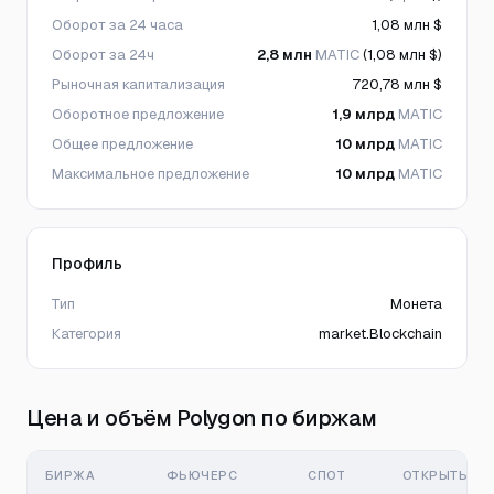
Оборот за 24 часа
1,08 млн $
Оборот за 24ч
2,8 млн
MATIC
(1,08 млн $)
Рыночная капитализация
720,78 млн $
Оборотное предложение
1,9 млрд
MATIC
Общее предложение
10 млрд
MATIC
Максимальное предложение
10 млрд
MATIC
Профиль
Тип
Монета
Категория
market.Blockchain
Цена и объём Polygon по биржам
БИРЖА
ФЬЮЧЕРС
СПОТ
ОТКРЫТЫЙ И