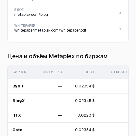
БЛОГ
metaplex.com/blog
WHITEPAPER
whitepaper.metaplex.com/whitepaper.pdf
Цена и объём Metaplex по биржам
БИРЖА
ФЬЮЧЕРС
СПОТ
ОТКРЫТЫЙ И
Bybit
—
0,02354 $
BingX
—
0,02345 $
HTX
—
0,0228 $
Gate
—
0,02334 $