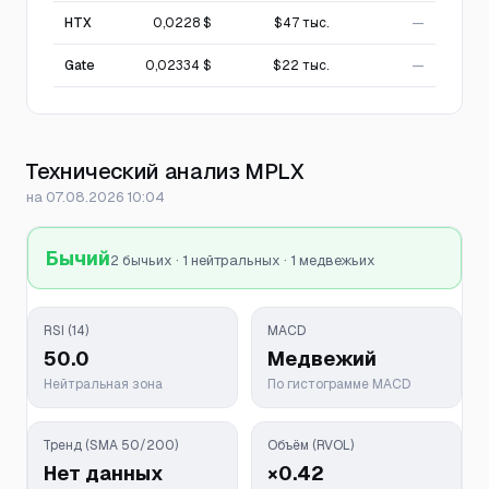
HTX
0,0228 $
$47 тыс.
—
Gate
0,02334 $
$22 тыс.
—
Технический анализ MPLX
на 07.08.2026 10:04
Бычий
2 бычьих · 1 нейтральных · 1 медвежьих
RSI (14)
MACD
50.0
Медвежий
Нейтральная зона
По гистограмме MACD
Тренд (SMA 50/200)
Объём (RVOL)
Нет данных
×0.42