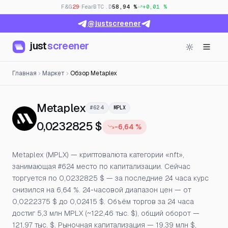
F&G
29
· Fear
BTC.D
58,94 %
+0,01 %
@justscreener
just
screener
Главная
Маркет
Обзор Metaplex
— Цена, открытый интере
Metaplex
#624
MPLX
0,0232825 $
-6,64 %
Metaplex (MPLX) — криптовалюта категории «nft»,
занимающая #624 место по капитализации. Сейчас
торгуется по 0,0232825 $ — за последние 24 часа курс
снизился на 6,64 %. 24-часовой диапазон цен — от
0,0222375 $ до 0,02415 $. Объём торгов за 24 часа
достиг 5,3 млн MPLX (~122,46 тыс. $), общий оборот —
121,97 тыс. $. Рыночная капитализация — 19,39 млн $,