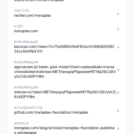
discord.com/invite/metaplex
TWITTER
twitter.com/metaplex
САЙТ
metaplex.com
ИНФОРМАЦИЯ
bscscan.com/token/0x75a5863A19aF60ec0098d62ED8C
34cc594fB470f
ИНФОРМАЦИЯ
app.nansen.ai/token-god-mode?chain=solana&tab=transa
ctions&tokenAddress=METAewgxyPbgwsseH8T16a39CQ5V
yVxZi9zXiDPY18m
ИНФОРМАЦИЯ
solscan.io/token/METAewgxyPbgwsseH8T16a39CQ5VyVxZi
9zXiDPY18m
ИСХОДНЫЙ КОД
github.com/metaplex-foundation/metaplex
АНОНСЫ
metaplex.com/blog/articles/metaplex-foundation-publishe
s-whitepaper