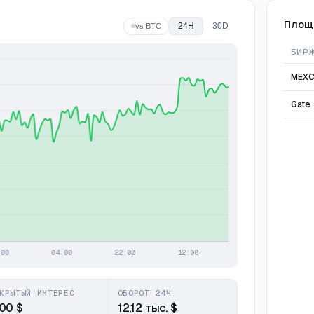
Площ
24H
30D
vs BTC
БИР
MEX
Gate
КРЫТЫЙ ИНТЕРЕС
ОБОРОТ 24Ч
,00 $
12,12 тыс. $