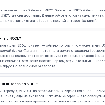
?
тслеживается на 2 биржах: MEXC, Gate — как USDT-M бессрочны
 USDT, где они доступны. Данные обновляются каждую минуту,
анных метриках (цена, оборот, открытый интерес, фандинг).
нг по NODL?
ингу для NODL пока нет — обычно потому, что у монеты нет U
аемой бирже. Фандинг — это плата между сторонами бессрочн
ючерса вблизи спотовой; он взимается каждые 8 часов (на ча
г означает, что лонги платят шортам, отрицательный — наоб
лизируют о возможном развороте.
тый интерес по NODL?
интересу для NODL на отслеживаемых биржах пока нет — обычн
а монету ещё не листился. Открытый интерес — это совокупны
он появляется одновременно с листингом контракта и позволя