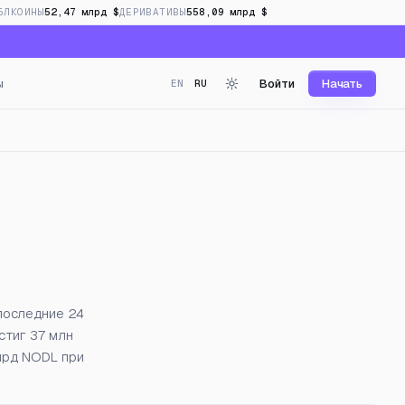
БЛКОИНЫ
52,47 млрд $
ДЕРИВАТИВЫ
558,09 млрд $
ы
Войти
Начать
EN
RU
 реальном времени
 последние 24
стиг 37 млн
млрд NODL при