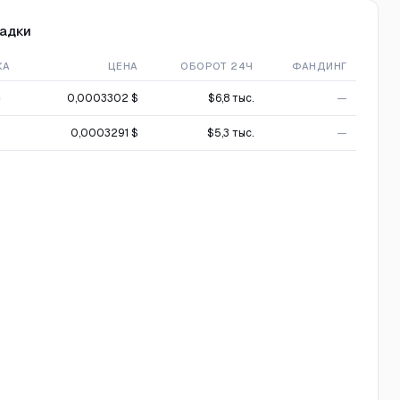
адки
ЖА
ЦЕНА
ОБОРОТ 24Ч
ФАНДИНГ
C
0,0003302 $
$6,8 тыс.
—
0,0003291 $
$5,3 тыс.
—