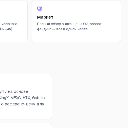
Маркет
-часового
Полный обзор рынка: цены, ОИ, оборот,
1м–4ч).
фандинг — всё в одном месте.
уту на основе
ngX, MEXC, HTX, Gate.io
вую референс-цену для