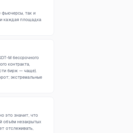
е фьючерсы, так и
 и каждая площадка
SDT-M бессрочного
ого контракта,
сти бирж — чаще).
орот; экстремальные
о это значит, что
й объём незакрытых
ет отслеживать,