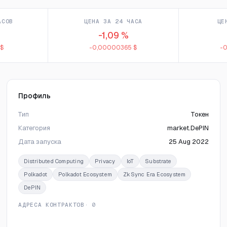
АСОВ
ЦЕНА ЗА 24 ЧАСА
ЦЕ
-1,09 %
 $
-0,00000365 $
-
Профиль
Тип
Токен
Категория
market.DePIN
Дата запуска
25 Aug 2022
Distributed Computing
Privacy
IoT
Substrate
Polkadot
Polkadot Ecosystem
ZkSync Era Ecosystem
DePIN
АДРЕСА КОНТРАКТОВ
· 0