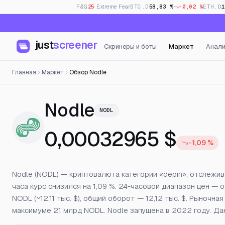
F&G
25
· Extreme Fear
BTC.D
58,83 %
-0,02 %
ETH.D
just
screener
Скринеры и боты
Маркет
Анали
Главная
Маркет
Обзор Nodle
— Цена, откры
Nodle
NODL
0,00032965 $
-1,09 %
Nodle (NODL) — криптовалюта категории «depin», отслежи
часа курс снизился на 1,09 %. 24-часовой диапазон цен — 
NODL (~12,11 тыс. $), общий оборот — 12,12 тыс. $. Рыноч
максимуме 21 млрд NODL. Nodle запущена в 2022 году. Да