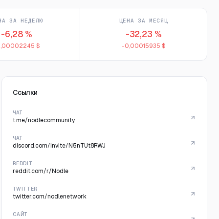
НА ЗА НЕДЕЛЮ
ЦЕНА ЗА МЕСЯЦ
-6,28 %
-32,23 %
0,00002245 $
-0,00015935 $
Ссылки
ЧАТ
t.me/nodlecommunity
ЧАТ
discord.com/invite/N5nTUt8RWJ
REDDIT
reddit.com/r/Nodle
TWITTER
twitter.com/nodlenetwork
САЙТ