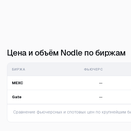
Цена и объём Nodle по биржам
БИРЖА
ФЬЮЧЕРС
MEXC
—
Gate
—
Сравнение фьючерсных и спотовых цен по крупнейшим би