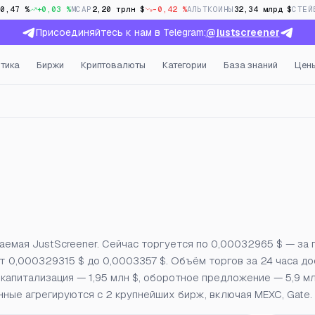
10,47 %
+0,03 %
MCAP
2,20 трлн $
-0,42 %
АЛЬТКОИНЫ
32,34 млрд $
СТЕЙ
Присоединяйтесь к нам в Telegram:
@justscreener
тика
Биржи
Криптовалюты
Категории
База знаний
Цен
тый интерес и фандинг в
ваемая JustScreener. Сейчас торгуется по 0,00032965 $ — за
от 0,000329315 $ до 0,0003357 $. Объём торгов за 24 часа до
ная капитализация — 1,95 млн $, оборотное предложение — 5,9 
нные агрегируются с 2 крупнейших бирж, включая MEXC, Gate.