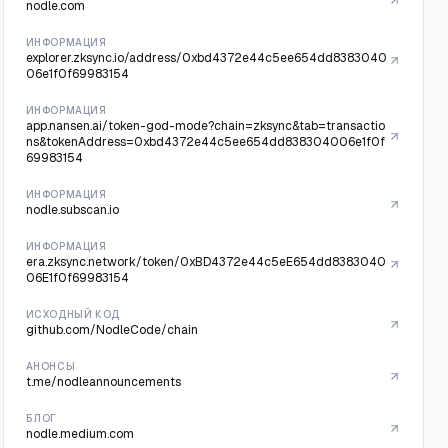
nodle.com
ИНФОРМАЦИЯ
explorer.zksync.io/address/0xbd4372e44c5ee654dd8383040
06e1f0f69983154
ИНФОРМАЦИЯ
app.nansen.ai/token-god-mode?chain=zksync&tab=transactio
ns&tokenAddress=0xbd4372e44c5ee654dd838304006e1f0f
69983154
ИНФОРМАЦИЯ
nodle.subscan.io
ИНФОРМАЦИЯ
era.zksync.network/token/0xBD4372e44c5eE654dd8383040
06E1f0f69983154
ИСХОДНЫЙ КОД
github.com/NodleCode/chain
АНОНСЫ
t.me/nodleannouncements
БЛОГ
nodle.medium.com