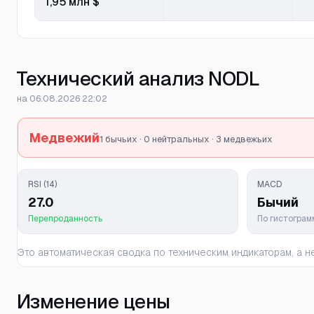
1,95 млн $
Технический анализ NODL
на 06.08.2026 22:02
Медвежий
1 бычьих · 0 нейтральных · 3 медвежьих
RSI (14)
MACD
27.0
Бычий
Перепроданность
По гистогра
Это автоматическая сводка по техническим индикаторам, а
Изменение цены