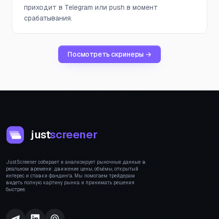
приходит в Telegram или push в момент
срабатывания.
Посмотреть скринеры →
just
screener
JustScreener собирает и анализирует рыночные данные в
реальном времени: движение цены, объёмы, открытый
интерес и ставки фандинга. Мы помогаем трейдерам
видеть полную картину рынка и принимать решения
быстрее.