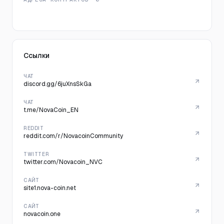
Ссылки
ЧАТ
discord.gg/6juXnsSkGa
ЧАТ
t.me/NovaCoin_EN
REDDIT
reddit.com/r/NovacoinCommunity
TWITTER
twitter.com/Novacoin_NVC
САЙТ
site1.nova-coin.net
САЙТ
novacoin.one