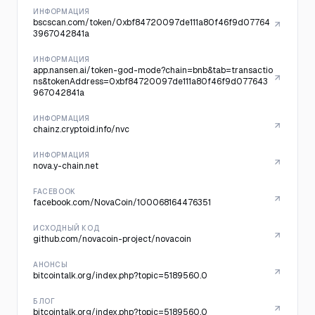
ИНФОРМАЦИЯ
bscscan.com/token/0xbf84720097de111a80f46f9d07764
3967042841a
ИНФОРМАЦИЯ
app.nansen.ai/token-god-mode?chain=bnb&tab=transactio
ns&tokenAddress=0xbf84720097de111a80f46f9d077643
967042841a
ИНФОРМАЦИЯ
chainz.cryptoid.info/nvc
ИНФОРМАЦИЯ
nova.y-chain.net
FACEBOOK
facebook.com/NovaCoin/100068164476351
ИСХОДНЫЙ КОД
github.com/novacoin-project/novacoin
АНОНСЫ
bitcointalk.org/index.php?topic=5189560.0
БЛОГ
bitcointalk.org/index.php?topic=5189560.0