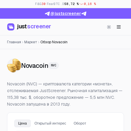
F&G
30
· Fear
BTC.D
58,72 %
-0,16 %
@justscreener
just
screener
Главная
Маркет
Обзор Novacoin
— Цена, открытый интерес
Novacoin
NVC
Novacoin (NVC) — криптовалюта категории «монета»,
отслеживаемая JustScreener. Рыночная капитализация —
115,38 тыс. $, оборотное предложение — 5,5 млн NVC.
Novacoin запущена в 2013 году.
Цена
Открытый интерес
Оборот