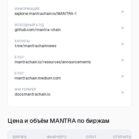
ИНФОРМАЦИЯ
explorer.mantrachain.io/MANTRA-1
ИСХОДНЫЙ КОД
github.com/mantra-chain
АНОНСЫ
t.me/mantrachainnews
БЛОГ
mantrachain.io/resources/announcements
БЛОГ
mantrachain.medium.com
WHITEPAPER
docs.mantrachain.io
Цена и объём MANTRA по биржам
БИРЖА
ФЬЮЧЕРС
СПОТ
ОТКРЫТЫЙ И