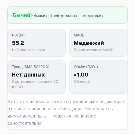
Бычий
2 бычьих · 1 нейтральных · 1 медвежьих
RSI (14)
MACD
55.2
Медвежий
Нейтральная зона
По гистограмме MACD
Тренд (SMA 50/200)
Объём (RVOL)
Нет данных
×1.00
Соотношение средних 50
Обычный
и 200
Это автоматическая сводка по техническим индикаторам,
а не инвестиционная рекомендация. Криптовалюты
высоковолатильны — решения принимайте
самостоятельно.