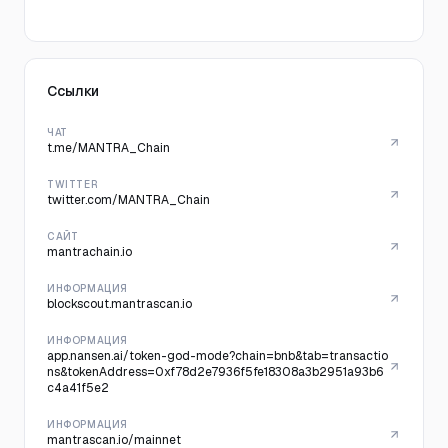
Ссылки
ЧАТ
t.me/MANTRA_Chain
TWITTER
twitter.com/MANTRA_Chain
САЙТ
mantrachain.io
ИНФОРМАЦИЯ
blockscout.mantrascan.io
ИНФОРМАЦИЯ
app.nansen.ai/token-god-mode?chain=bnb&tab=transactio
ns&tokenAddress=0xf78d2e7936f5fe18308a3b2951a93b6
c4a41f5e2
ИНФОРМАЦИЯ
mantrascan.io/mainnet