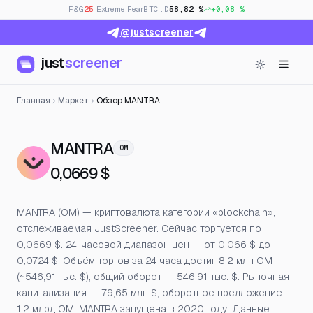
F&G
25
· Extreme Fear
BTC.D
58,82 %
+0,08 %
@justscreener
just
screener
Главная
Маркет
Обзор MANTRA
— Цена, открытый интерес
MANTRA
OM
0,0669 $
MANTRA (OM) — криптовалюта категории «blockchain»,
отслеживаемая JustScreener. Сейчас торгуется по
0,0669 $. 24-часовой диапазон цен — от 0,066 $ до
0,0724 $. Объём торгов за 24 часа достиг 8,2 млн OM
(~546,91 тыс. $), общий оборот — 546,91 тыс. $. Рыночная
капитализация — 79,65 млн $, оборотное предложение —
1,2 млрд OM. MANTRA запущена в 2020 году. Данные