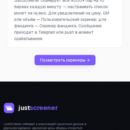
JustScreener сканирует все 4000+ пар на 10
биржах каждую минуту — настраивать список
монет не нужно. Для уведомлений на цену, ОИ
или объём — Пользовательский скринер; для
фандинга — Скринер фандинга. Сообщение
приходит в Telegram или push в момент
срабатывания.
Посмотреть скринеры →
just
screener
JustScreener собирает и анализирует рыночные данные в
реальном времени: движение цены, объёмы, открытый