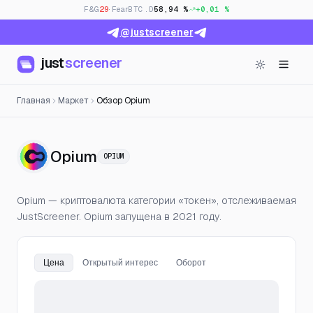
F&G
29
· Fear
BTC.D
58,94 %
+0,01 %
@justscreener
just
screener
Главная
Маркет
Обзор Opium
— Цена, открытый интерес и
Opium
OPIUM
Opium — криптовалюта категории «токен», отслеживаемая
JustScreener. Opium запущена в 2021 году.
Цена
Открытый интерес
Оборот