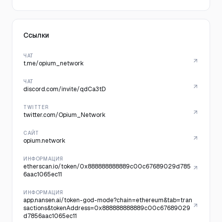
Ссылки
ЧАТ
t.me/opium_network
ЧАТ
discord.com/invite/qdCa3tD
TWITTER
twitter.com/Opium_Network
САЙТ
opium.network
ИНФОРМАЦИЯ
etherscan.io/token/0x888888888889c00c67689029d785
6aac1065ec11
ИНФОРМАЦИЯ
app.nansen.ai/token-god-mode?chain=ethereum&tab=tran
sactions&tokenAddress=0x888888888889c00c67689029
d7856aac1065ec11