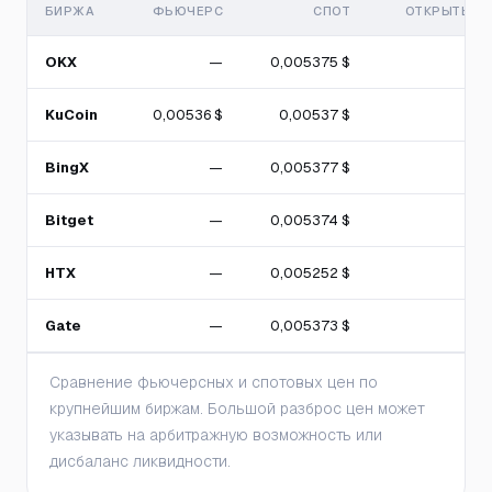
БИРЖА
ФЬЮЧЕРС
СПОТ
ОТКРЫТЫЙ 
OKX
—
0,005375 $
KuCoin
0,00536 $
0,00537 $
BingX
—
0,005377 $
Bitget
—
0,005374 $
HTX
—
0,005252 $
Gate
—
0,005373 $
Сравнение фьючерсных и спотовых цен по
крупнейшим биржам. Большой разброс цен может
указывать на арбитражную возможность или
дисбаланс ликвидности.