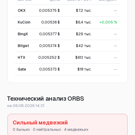
OKX
0,005375 $
$7,2 тыс.
—
KuCoin
0,00536 $
$6,4 тыс.
+0,005 %
BingX
0,005377 $
$29 тыс.
—
Bitget
0,005374 $
$42 тыс.
—
HTX
0,005252 $
$613 тыс.
—
Gate
0,005373 $
$18 тыс.
—
Технический анализ ORBS
на 06.08.2026 14:31
Сильный медвежий
0 бычьих · 0 нейтральных · 4 медвежьих