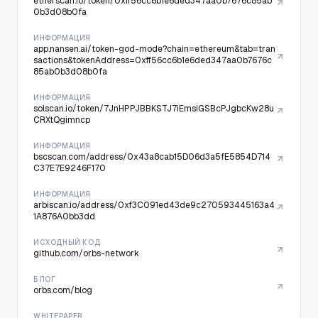
etherscan.io/token/0xff56cc6b1e6ded347aa0b7676c85ab
0b3d08b0fa
ИНФОРМАЦИЯ
app.nansen.ai/token-god-mode?chain=ethereum&tab=tran
sactions&tokenAddress=0xff56cc6b1e6ded347aa0b7676c
85ab0b3d08b0fa
ИНФОРМАЦИЯ
solscan.io/token/7JnHPPJBBKSTJ7iEmsiGSBcPJgbcKw28u
CRXtQgimncp
ИНФОРМАЦИЯ
bscscan.com/address/0x43a8cab15D06d3a5fE5854D714
C37E7E9246F170
ИНФОРМАЦИЯ
arbiscan.io/address/0xf3C091ed43de9c270593445163a4
1A876A0bb3dd
ИСХОДНЫЙ КОД
github.com/orbs-network
БЛОГ
orbs.com/blog
WHITEPAPER