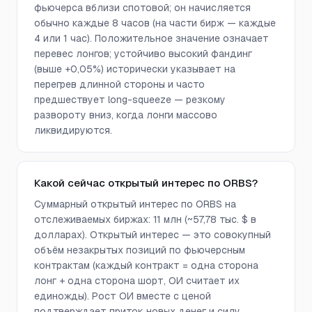
фьючерса вблизи спотовой; он начисляется
обычно каждые 8 часов (на части бирж — каждые
4 или 1 час). Положительное значение означает
перевес лонгов; устойчиво высокий фандинг
(выше +0,05%) исторически указывает на
перегрев длинной стороны и часто
предшествует long-squeeze — резкому
развороту вниз, когда лонги массово
ликвидируются.
Какой сейчас открытый интерес по ORBS?
Суммарный открытый интерес по ORBS на
отслеживаемых биржах: 11 млн (~57,78 тыс. $ в
долларах). Открытый интерес — это совокупный
объём незакрытых позиций по фьючерсным
контрактам (каждый контракт = одна сторона
лонг + одна сторона шорт, ОИ считает их
единожды). Рост ОИ вместе с ценой
подтверждает приток новых денег и силу