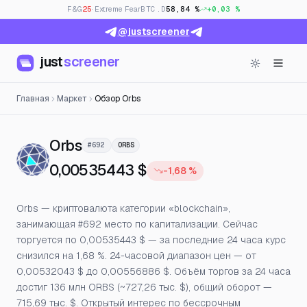
F&G
25
· Extreme Fear
BTC.D
58,84 %
+0,03 %
@justscreener
just
screener
Главная
Маркет
Обзор Orbs
— Цена, открытый интерес и ф
Orbs
#692
ORBS
0,00535443 $
-1,68 %
Orbs — криптовалюта категории «blockchain»,
занимающая #692 место по капитализации. Сейчас
торгуется по 0,00535443 $ — за последние 24 часа курс
снизился на 1,68 %. 24-часовой диапазон цен — от
0,00532043 $ до 0,00556886 $. Объём торгов за 24 часа
достиг 136 млн ORBS (~727,26 тыс. $), общий оборот —
715,69 тыс. $. Открытый интерес по бессрочным