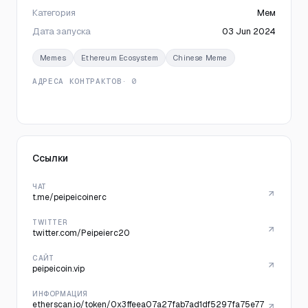
Категория
Мем
Дата запуска
03 Jun 2024
Memes
Ethereum Ecosystem
Chinese Meme
АДРЕСА КОНТРАКТОВ
· 0
Ссылки
ЧАТ
t.me/peipeicoinerc
TWITTER
twitter.com/Peipeierc20
САЙТ
peipeicoin.vip
ИНФОРМАЦИЯ
etherscan.io/token/0x3ffeea07a27fab7ad1df5297fa75e77