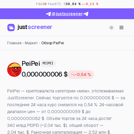
F&G
30
· Fear
BTC.D
58,84 %
-0,14 %
@justscreener
just
screener
Главная
Маркет
Обзор PeiPei
— Цена, открытый интерес и
PeiPei
PEIPEI
0,000000006 $
-0,54 %
PeiPei — криптовалюта категории «мем», отслеживаемая
JustScreener. Сейчас торгуется по 0,000000006 $ — за
последние 24 часа курс снизился на 0,54 %. 24-часовой
диапазон цен — от 0,0000000059 $ до
0,0000000062 $. Объём торгов за 24 часа достиг
340 млрд PEIPEI (~2,04 тыс. $), общий оборот —
2,04 тыс. $. Рыночная капитализация — 2,52 млн $,