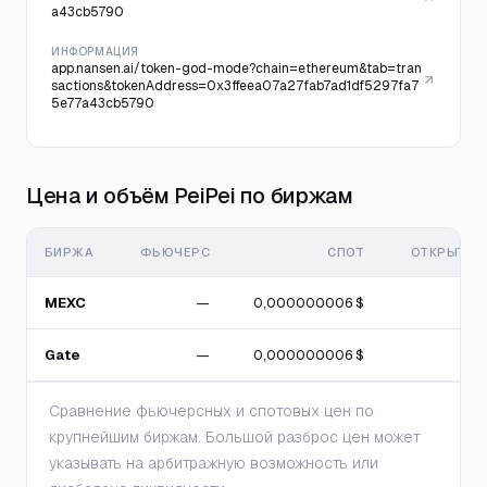
a43cb5790
ИНФОРМАЦИЯ
app.nansen.ai/token-god-mode?chain=ethereum&tab=tran
sactions&tokenAddress=0x3ffeea07a27fab7ad1df5297fa7
5e77a43cb5790
Цена и объём PeiPei по биржам
БИРЖА
ФЬЮЧЕРС
СПОТ
ОТКРЫТЫЙ
MEXC
—
0,000000006 $
Gate
—
0,000000006 $
Сравнение фьючерсных и спотовых цен по
крупнейшим биржам. Большой разброс цен может
указывать на арбитражную возможность или