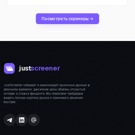
Посмотреть скринеры →
just
screener
JustScreener собирает и анализирует рыночные данные в
реальном времени: движение цены, объёмы, открытый
интерес и ставки фандинга. Мы помогаем трейдерам
видеть полную картину рынка и принимать решения
быстрее.