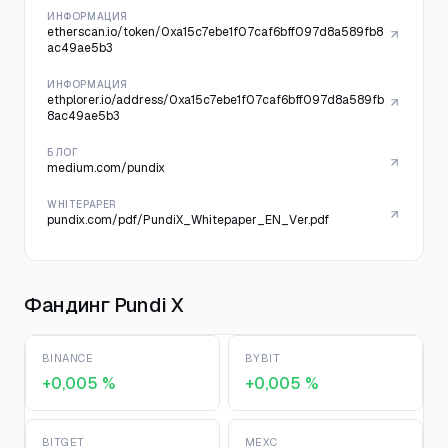
ИНФОРМАЦИЯ
etherscan.io/token/0xa15c7ebe1f07caf6bff097d8a589fb8
ac49ae5b3
ИНФОРМАЦИЯ
ethplorer.io/address/0xa15c7ebe1f07caf6bff097d8a589fb
8ac49ae5b3
БЛОГ
medium.com/pundix
WHITEPAPER
pundix.com/pdf/PundiX_Whitepaper_EN_Ver.pdf
Фандинг Pundi X
BINANCE
BYBIT
+0,005 %
+0,005 %
BITGET
MEXC