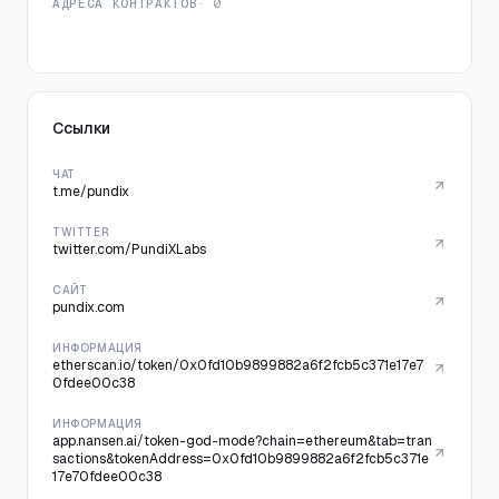
АДРЕСА КОНТРАКТОВ
· 0
Ссылки
ЧАТ
t.me/pundix
TWITTER
twitter.com/PundiXLabs
САЙТ
pundix.com
ИНФОРМАЦИЯ
etherscan.io/token/0x0fd10b9899882a6f2fcb5c371e17e7
0fdee00c38
ИНФОРМАЦИЯ
app.nansen.ai/token-god-mode?chain=ethereum&tab=tran
sactions&tokenAddress=0x0fd10b9899882a6f2fcb5c371e
17e70fdee00c38