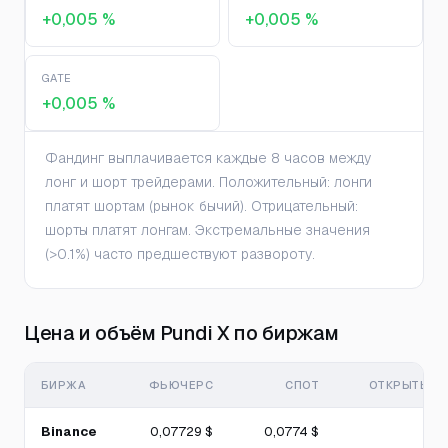
+0,005 %
+0,005 %
GATE
+0,005 %
Фандинг выплачивается каждые 8 часов между
лонг и шорт трейдерами. Положительный: лонги
платят шортам (рынок бычий). Отрицательный:
шорты платят лонгам. Экстремальные значения
(>0.1%) часто предшествуют развороту.
Цена и объём Pundi X по биржам
БИРЖА
ФЬЮЧЕРС
СПОТ
ОТКРЫТЫЙ 
Binance
0,07729 $
0,0774 $