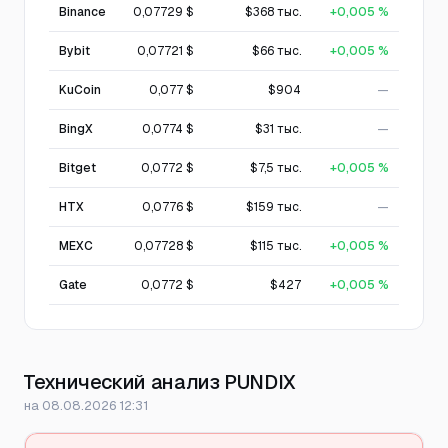
Binance
0,07729 $
$368 тыс.
+0,005 %
Bybit
0,07721 $
$66 тыс.
+0,005 %
KuCoin
0,077 $
$904
—
BingX
0,0774 $
$31 тыс.
—
Bitget
0,0772 $
$7,5 тыс.
+0,005 %
HTX
0,0776 $
$159 тыс.
—
MEXC
0,07728 $
$115 тыс.
+0,005 %
Gate
0,0772 $
$427
+0,005 %
Технический анализ PUNDIX
на 08.08.2026 12:31