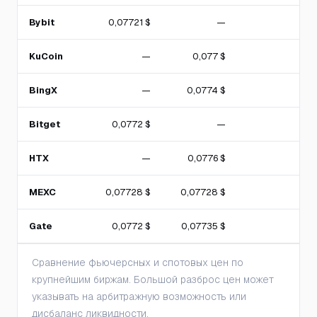
Bybit
0,07721 $
—
KuCoin
—
0,077 $
BingX
—
0,0774 $
Bitget
0,0772 $
—
HTX
—
0,0776 $
MEXC
0,07728 $
0,07728 $
Gate
0,0772 $
0,07735 $
Сравнение фьючерсных и спотовых цен по
крупнейшим биржам. Большой разброс цен может
указывать на арбитражную возможность или
дисбаланс ликвидности.