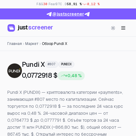
F&G
30
· Fear
BTC.D
58,91 %
-0,12 %
@justscreener
just
screener
Главная
Маркет
Обзор Pundi X
— Цена, открытый интерес 
Pundi X
#807
PUNDIX
0,0772918 $
+0,48 %
Pundi X (PUNDIX) — криптовалюта категории «payments»,
занимающая #807 место по капитализации. Сейчас
торгуется по 0,0772918 $ — за последние 24 часа курс
вырос на 0,48 %. 24-часовой диапазон цен — от
0,0764773 $ до 0,0777791 $. Объём торгов за 24 часа
достиг 11 млн PUNDIX (~866,80 тыс. $), общий оборот —
867,45 тыс. $. Открытый интерес по бессрочным