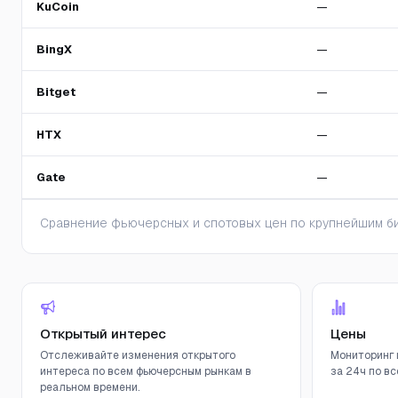
KuCoin
—
BingX
—
Bitget
—
HTX
—
Gate
—
Сравнение фьючерсных и спотовых цен по крупнейшим би
Открытый интерес
Цены
Отслеживайте изменения открытого
Мониторинг 
интереса по всем фьючерсным рынкам в
за 24ч по вс
реальном времени.