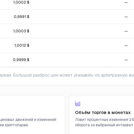
1,0002 $
—
0,9991 $
—
1,0003 $
—
1,0012 $
—
0,9999 $
—
ржам. Большой разброс цен может указывать на арбитражную во
Объём торгов в монетах
ценовых движений и изменений
Ловит процентные изменения 24
ем криптопарам.
оборота за выбранный интервал (