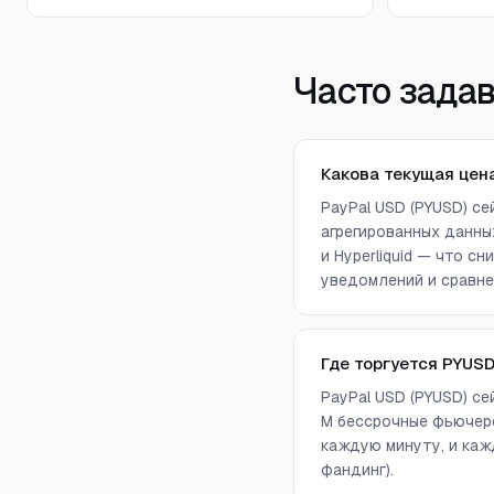
Часто зада
Какова текущая цена
PayPal USD (PYUSD) с
агрегированных данных 
и Hyperliquid — что 
уведомлений и сравне
Где торгуется PYUS
PayPal USD (PYUSD) сей
M бессрочные фьючерс
каждую минуту, и каж
фандинг).