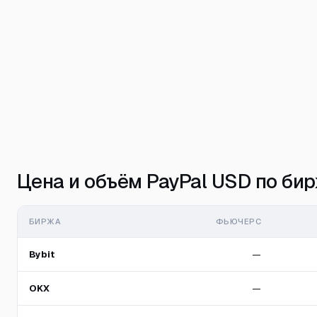
Цена и объём PayPal USD по би
БИРЖА
ФЬЮЧЕРС
Bybit
—
OKX
—