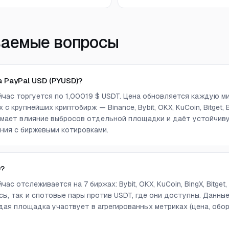
ваемые вопросы
 PayPal USD (PYUSD)?
ейчас торгуется по 1,00019 $ USDT. Цена обновляется каждую м
с крупнейших криптобирж — Binance, Bybit, OKX, KuCoin, Bitget, Bi
снимает влияние выбросов отдельной площадки и даёт устойчи
ния с биржевыми котировками.
D?
час отслеживается на 7 биржах: Bybit, OKX, KuCoin, BingX, Bitget,
ы, так и спотовые пары против USDT, где они доступны. Данны
дая площадка участвует в агрегированных метриках (цена, обор