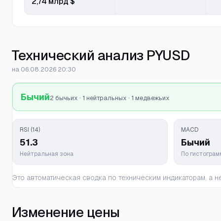
2,74 млрд $
Технический анализ PYUSD
на 06.08.2026 20:30
Бычий
2 бычьих · 1 нейтральных · 1 медвежьих
RSI (14)
MACD
51.3
Бычий
Нейтральная зона
По гистогра
Это автоматическая сводка по техническим индикаторам, а
Изменение цены