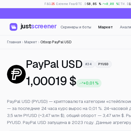
F&G
25
· Extreme Fear
BTC.D
58,85 %
+0,08 %
ETH.D
just
screener
Скринеры и боты
Маркет
Анали
Главная
Маркет
Обзор PayPal USD
— Цена, 
PayPal USD
#34
PYUSD
1,00019 $
+0,01 %
PayPal USD (PYUSD) — криптовалюта категории «стейблкоин
— за последние 24 часа курс вырос на 0,01 %. 24-часовой 
3,5 млн PYUSD (~3,47 млн $), общий оборот — 3,47 млн $.
PYUSD. PayPal USD запущена в 2023 году. Данные агрегирую