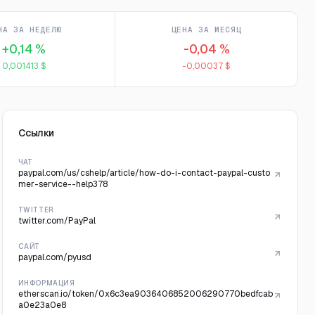
НА ЗА НЕДЕЛЮ
ЦЕНА ЗА МЕСЯЦ
+0,14 %
-0,04 %
0,001413 $
-0,00037 $
Ссылки
ЧАТ
paypal.com/us/cshelp/article/how-do-i-contact-paypal-custo
mer-service--help378
TWITTER
twitter.com/PayPal
САЙТ
paypal.com/pyusd
ИНФОРМАЦИЯ
etherscan.io/token/0x6c3ea9036406852006290770bedfcab
a0e23a0e8