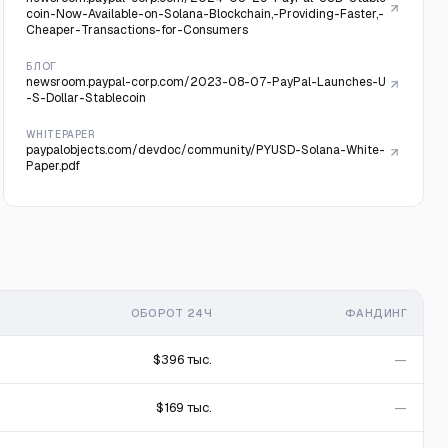
coin-Now-Available-on-Solana-Blockchain,-Providing-Faster,-
Cheaper-Transactions-for-Consumers
БЛОГ
newsroom.paypal-corp.com/2023-08-07-PayPal-Launches-U
-S-Dollar-Stablecoin
WHITEPAPER
paypalobjects.com/devdoc/community/PYUSD-Solana-White-
Paper.pdf
ОБОРОТ 24Ч
ФАНДИНГ
$396 тыс.
—
$169 тыс.
—