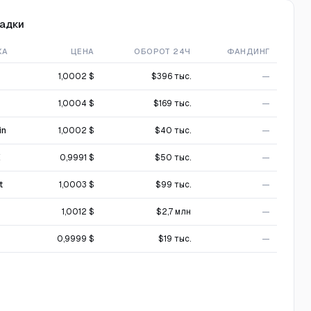
адки
ЖА
ЦЕНА
ОБОРОТ 24Ч
ФАНДИНГ
1,0002 $
$396 тыс.
—
1,0004 $
$169 тыс.
—
in
1,0002 $
$40 тыс.
—
X
0,9991 $
$50 тыс.
—
t
1,0003 $
$99 тыс.
—
1,0012 $
$2,7 млн
—
0,9999 $
$19 тыс.
—