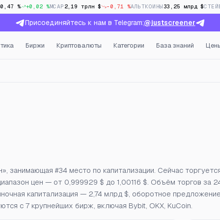
10,47 %
+0,02 %
MCAP
2,19 трлн $
-0,71 %
АЛЬТКОИНЫ
33,25 млрд $
СТЕЙ
Присоединяйтесь к нам в Telegram:
@justscreener
тика
Биржи
Криптовалюты
Категории
База знаний
Цен
открытый интерес и фанд
», занимающая #34 место по капитализации. Сейчас торгуется
диапазон цен — от 0,999929 $ до 1,00116 $. Объём торгов за 2
 Рыночная капитализация — 2,74 млрд $, оборотное предложени
тся с 7 крупнейших бирж, включая Bybit, OKX, KuCoin.