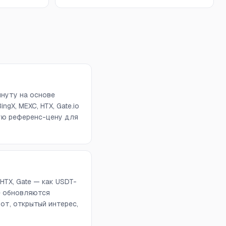
инуту на основе
ngX, MEXC, HTX, Gate.io
вую референс-цену для
 HTX, Gate — как USDT-
е обновляются
от, открытый интерес,