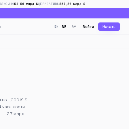
БЛКОИНЫ
54,56 млрд $
ДЕРИВАТИВЫ
587,50 млрд $
ы
Войти
Начать
EN
RU
инг в реальном времени
 по 1,00019 $
4 часа достиг
е — 2,7 млрд