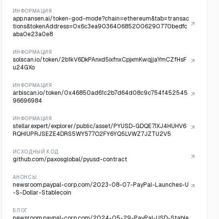
ИНФОРМАЦИЯ
app.nansen.ai/token-god-mode?chain=ethereum&tab=transac
tions&tokenAddress=0x6c3ea9036406852006290770bedfc
aba0e23a0e8
ИНФОРМАЦИЯ
solscan.io/token/2b1kV6DkPAnxd5ixfnxCpjxmKwqjjaYmCZfHsF
u24GXo
ИНФОРМАЦИЯ
arbiscan.io/token/0x46850ad61c2b7d64d08c9c754f452545
96696984
ИНФОРМАЦИЯ
stellar.expert/explorer/public/asset/PYUSD-GDQE7IXJ4HUHV6
RQHIUPRJSEZE4DRS5WY577O2FY6YQ5LVWZ7JZTU2V5
ИСХОДНЫЙ КОД
github.com/paxosglobal/pyusd-contract
АНОНСЫ
newsroom.paypal-corp.com/2023-08-07-PayPal-Launches-U
-S-Dollar-Stablecoin
БЛОГ
newsroom.paypal-corp.com/2024-05-29-PayPal-USD-Stable