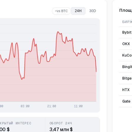
Площ
24H
30D
vs BTC
БИР
Bybit
OKX
KuCo
Bing
Bitge
HTX
Gate
КРЫТЫЙ ИНТЕРЕС
ОБОРОТ 24Ч
,00 $
3,47 млн $