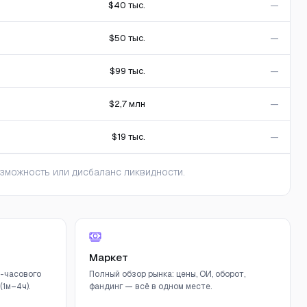
$40 тыс.
—
$50 тыс.
—
$99 тыс.
—
$2,7 млн
—
$19 тыс.
—
зможность или дисбаланс ликвидности.
Маркет
-часового
Полный обзор рынка: цены, ОИ, оборот,
1м–4ч).
фандинг — всё в одном месте.