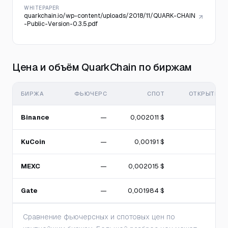
WHITEPAPER
quarkchain.io/wp-content/uploads/2018/11/QUARK-CHAIN
-Public-Version-0.3.5.pdf
Цена и объём QuarkChain по биржам
БИРЖА
ФЬЮЧЕРС
СПОТ
ОТКРЫТЫЙ 
Binance
—
0,002011 $
KuCoin
—
0,00191 $
MEXC
—
0,002015 $
Gate
—
0,001984 $
Сравнение фьючерсных и спотовых цен по