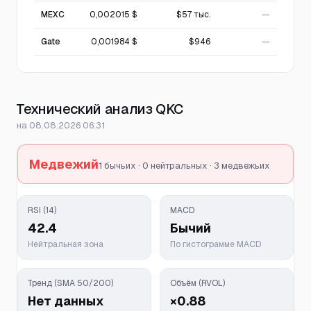
MEXC
0,002015 $
$57 тыс.
—
Gate
0,001984 $
$946
—
Технический анализ QKC
на 08.08.2026 06:31
Медвежий
1 бычьих · 0 нейтральных · 3 медвежьих
RSI (14)
MACD
42.4
Бычий
Нейтральная зона
По гистограмме MACD
Тренд (SMA 50/200)
Объём (RVOL)
Нет данных
×0.88