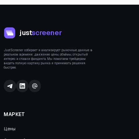
just
screener
JustScreener собирает и анализирует рыночные данные в
реальном времени: движение цены, объёмы, открытый
интерес и ставки фандинга. Мы помогаем трейдерам
видеть полную картину рынка и принимать решения
быстрее.
МАРКЕТ
Цены