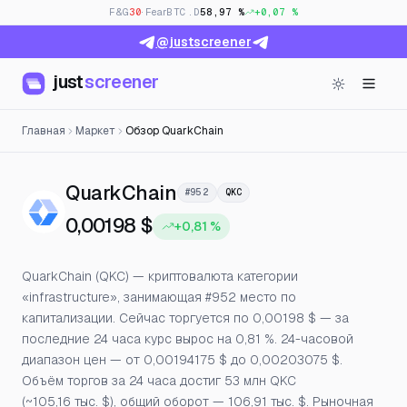
F&G
30
· Fear
BTC.D
58,97 %
+0,07 %
@justscreener
just
screener
Главная
Маркет
Обзор QuarkChain
— Цена, открытый инте
QuarkChain
#952
QKC
0,00198 $
+0,81 %
QuarkChain (QKC) — криптовалюта категории
«infrastructure», занимающая #952 место по
капитализации. Сейчас торгуется по 0,00198 $ — за
последние 24 часа курс вырос на 0,81 %. 24-часовой
диапазон цен — от 0,00194175 $ до 0,00203075 $.
Объём торгов за 24 часа достиг 53 млн QKC
(~105,16 тыс. $), общий оборот — 106,91 тыс. $. Рыночная