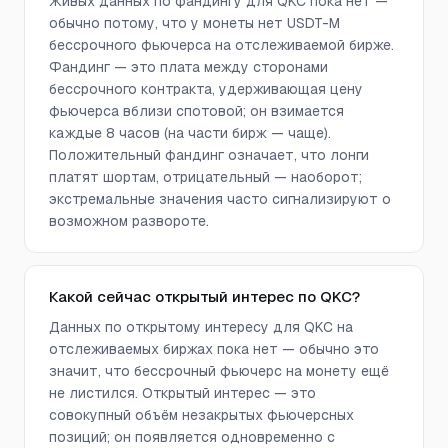
Живых данных по фандингу для QKC пока нет —
обычно потому, что у монеты нет USDT-M
бессрочного фьючерса на отслеживаемой бирже.
Фандинг — это плата между сторонами
бессрочного контракта, удерживающая цену
фьючерса вблизи спотовой; он взимается
каждые 8 часов (на части бирж — чаще).
Положительный фандинг означает, что лонги
платят шортам, отрицательный — наоборот;
экстремальные значения часто сигнализируют о
возможном развороте.
Какой сейчас открытый интерес по QKC?
Данных по открытому интересу для QKC на
отслеживаемых биржах пока нет — обычно это
значит, что бессрочный фьючерс на монету ещё
не листился. Открытый интерес — это
совокупный объём незакрытых фьючерсных
позиций; он появляется одновременно с