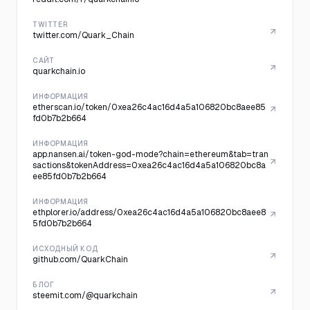
TWITTER
twitter.com/Quark_Chain
САЙТ
quarkchain.io
ИНФОРМАЦИЯ
etherscan.io/token/0xea26c4ac16d4a5a106820bc8aee85
fd0b7b2b664
ИНФОРМАЦИЯ
app.nansen.ai/token-god-mode?chain=ethereum&tab=tran
sactions&tokenAddress=0xea26c4ac16d4a5a106820bc8a
ee85fd0b7b2b664
ИНФОРМАЦИЯ
ethplorer.io/address/0xea26c4ac16d4a5a106820bc8aee8
5fd0b7b2b664
ИСХОДНЫЙ КОД
github.com/QuarkChain
БЛОГ
steemit.com/@quarkchain