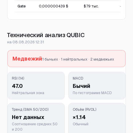
Gate
0,000000439 $
$79 тыс.
—
Технический анализ QUBIC
на 08.08.2026 12:31
Медвежий
1 бычьих · 1 нейтральных · 2 медвежьих
RSI (14)
MACD
47.0
Бычий
Нейтральная зона
По гистограмме MACD
Тренд (SMA 50/200)
Объём (RVOL)
Нет данных
×1.14
Соотношение средних 50
Обычный
и 200