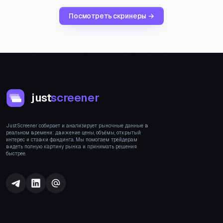
Посмотреть скринеры →
just
screener
JustScreener собирает и анализирует рыночные данные в
реальном времени: движение цены, объёмы, открытый
интерес и ставки фандинга. Мы помогаем трейдерам
видеть полную картину рынка и принимать решения
быстрее.