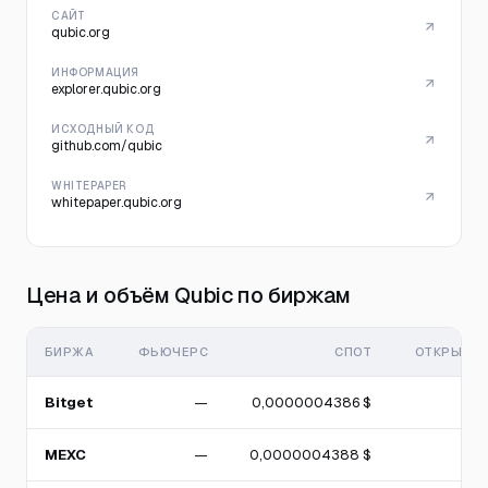
САЙТ
qubic.org
ИНФОРМАЦИЯ
explorer.qubic.org
ИСХОДНЫЙ КОД
github.com/qubic
WHITEPAPER
whitepaper.qubic.org
Цена и объём Qubic по биржам
БИРЖА
ФЬЮЧЕРС
СПОТ
ОТКРЫТЫЙ
Bitget
—
0,0000004386 $
MEXC
—
0,0000004388 $