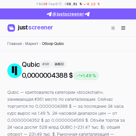
F&G
30
· Fear
BTC.D
58,91 %
-0,12 %
@justscreener
just
screener
Главная
Маркет
Обзор Qubic
— Цена, открытый интерес и 
Qubic
#361
QUBIC
0,0000004388 $
+1,49 %
Qubic — криптовалюта категории «blockchain»,
занимающая #361 место по капитализации. Сейчас
торгуется по 0,0000004388 $ — за последние 24 часа
курс вырос на 1,49 %. 24-часовой диапазон цен — от
0,0000004352 $ до 0,0000004569 $. Объём торгов за
24 часа достиг 528 млрд QUBIC (~231,47 тыс. $), общий
оборот — 231,49 тыс. $. Рыночная капитализация —