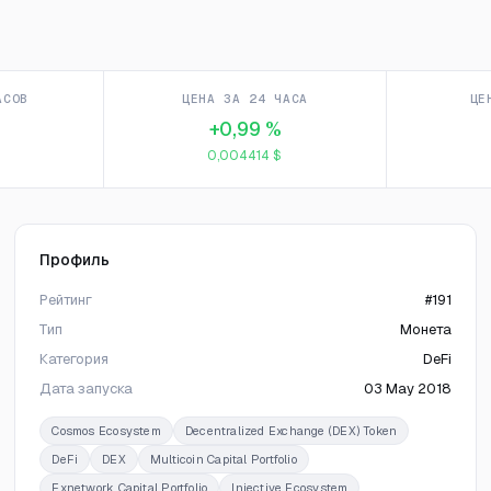
АСОВ
ЦЕНА ЗА 24 ЧАСА
ЦЕ
+0,99 %
0,004414 $
Профиль
Рейтинг
#191
Тип
Монета
Категория
DeFi
Дата запуска
03 May 2018
Cosmos Ecosystem
Decentralized Exchange (DEX) Token
DeFi
DEX
Multicoin Capital Portfolio
Exnetwork Capital Portfolio
Injective Ecosystem