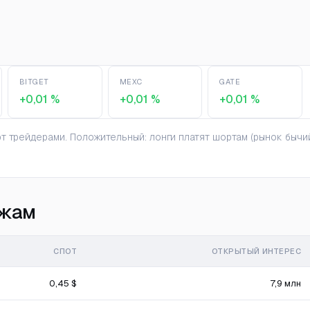
BITGET
MEXC
GATE
+0,01 %
+0,01 %
+0,01 %
 трейдерами. Положительный: лонги платят шортам (рынок бычий
ржам
СПОТ
ОТКРЫТЫЙ ИНТЕРЕС
0,45 $
7,9 млн