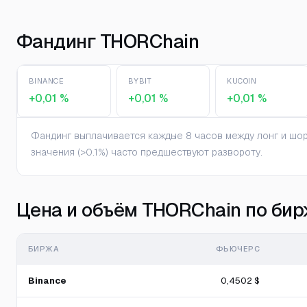
Фандинг THORChain
BINANCE
BYBIT
KUCOIN
+0,01 %
+0,01 %
+0,01 %
Фандинг выплачивается каждые 8 часов между лонг и шорт
значения (>0.1%) часто предшествуют развороту.
Цена и объём THORChain по би
БИРЖА
ФЬЮЧЕРС
Binance
0,4502 $