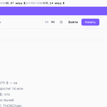
ОИНЫ
55,97 млрд $
ДЕРИВАТИВЫ
575,14 млрд $
ы
Войти
Начать
EN
RU
инг в реальном времени
711 $ — за
 достиг 14 млн
), что
но бычий
E. THORChain