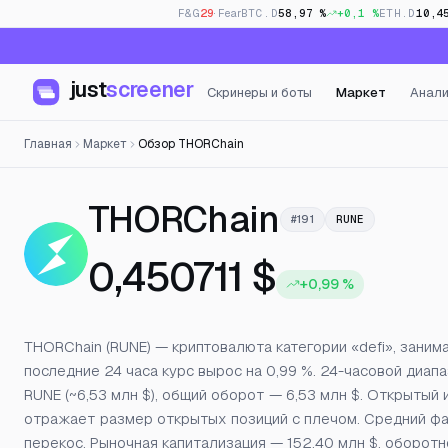
F&G
29
· Fear
BTC.D
58,97 %
+0,1 %
ETH.D
10,4
just
screener
Скринеры и боты
Маркет
Анали
Главная
Маркет
Обзор THORChain
— Цена, 
THORChain
#191
RUNE
0,450711 $
+0,99 %
THORChain (RUNE) — криптовалюта категории «defi», занима
последние 24 часа курс вырос на 0,99 %. 24-часовой диапа
RUNE (~6,53 млн $), общий оборот — 6,53 млн $. Открытый
отражает размер открытых позиций с плечом. Средний фа
перекос. Рыночная капитализация — 152,40 млн $, оборо