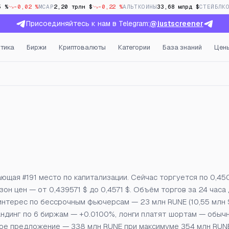
5 %
-0,02 %
MCAP
2,20 трлн $
-0,22 %
АЛЬТКОИНЫ
33,68 млрд $
СТЕЙБЛК
Присоединяйтесь к нам в Telegram:
@justscreener
тика
Биржи
Криптовалюты
Категории
База знаний
Цен
открытый интерес и фанд
ющая #191 место по капитализации. Сейчас торгуется по 0,450
зон цен — от 0,439571 $ до 0,4571 $. Объём торгов за 24 часа
 интерес по бессрочным фьючерсам — 23 млн RUNE (10,55 млн $
ндинг по 6 биржам — +0.0100%, лонги платят шортам — обыч
тное предложение — 338 млн RUNE при максимуме 354 млн RUN