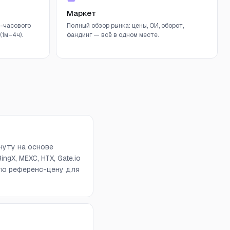
Маркет
-часового
Полный обзор рынка: цены, ОИ, оборот,
1м–4ч).
фандинг — всё в одном месте.
нуту на основе
ngX, MEXC, HTX, Gate.io
вую референс-цену для