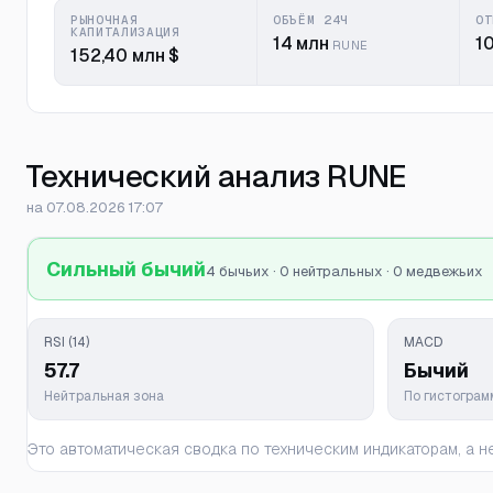
РЫНОЧНАЯ
ОБЪЁМ 24Ч
ОТ
КАПИТАЛИЗАЦИЯ
14 млн
1
RUNE
152,40 млн $
Технический анализ RUNE
на 07.08.2026 17:07
Сильный бычий
4 бычьих · 0 нейтральных · 0 медвежьих
RSI (14)
MACD
57.7
Бычий
Нейтральная зона
По гистогра
Это автоматическая сводка по техническим индикаторам, а