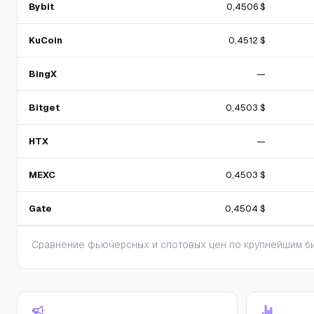
Bybit
0,4506 $
KuCoin
0,4512 $
BingX
—
Bitget
0,4503 $
HTX
—
MEXC
0,4503 $
Gate
0,4504 $
Сравнение фьючерсных и спотовых цен по крупнейшим би