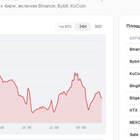
 бирж, включая Binance, Bybit, KuCoin.
Площ
24H
30D
vs BTC
БИР
Bina
Bybit
KuCo
Bing
Bitge
HTX
MEX
Gate