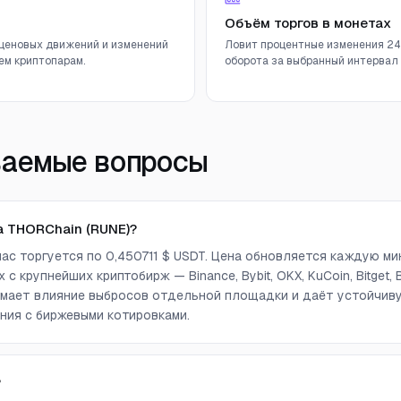
Объём торгов в монетах
ценовых движений и изменений
Ловит процентные изменения 24
ем криптопарам.
оборота за выбранный интервал (
ваемые вопросы
а THORChain (RUNE)?
час торгуется по 0,450711 $ USDT. Цена обновляется каждую ми
с крупнейших криптобирж — Binance, Bybit, OKX, KuCoin, Bitget, Bi
снимает влияние выбросов отдельной площадки и даёт устойчи
ния с биржевыми котировками.
?