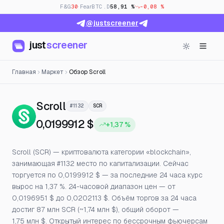
F&G
30
· Fear
BTC.D
58,91 %
-0,08 %
@justscreener
just
screener
Главная
Маркет
Обзор Scroll
— Цена, открытый интерес и
Scroll
#1132
SCR
0,0199912 $
+1,37 %
Scroll (SCR) — криптовалюта категории «blockchain»,
занимающая #1132 место по капитализации. Сейчас
торгуется по 0,0199912 $ — за последние 24 часа курс
вырос на 1,37 %. 24-часовой диапазон цен — от
0,0196951 $ до 0,0202113 $. Объём торгов за 24 часа
достиг 87 млн SCR (~1,74 млн $), общий оборот —
1,75 млн $. Открытый интерес по бессрочным фьючерсам