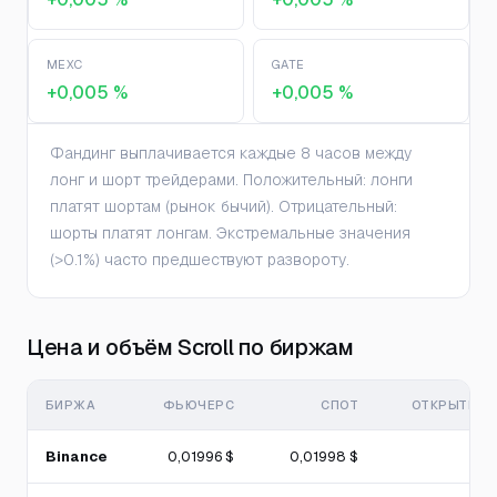
MEXC
GATE
+0,005 %
+0,005 %
Фандинг выплачивается каждые 8 часов между
лонг и шорт трейдерами. Положительный: лонги
платят шортам (рынок бычий). Отрицательный:
шорты платят лонгам. Экстремальные значения
(>0.1%) часто предшествуют развороту.
Цена и объём Scroll по биржам
БИРЖА
ФЬЮЧЕРС
СПОТ
ОТКРЫТЫЙ 
Binance
0,01996 $
0,01998 $