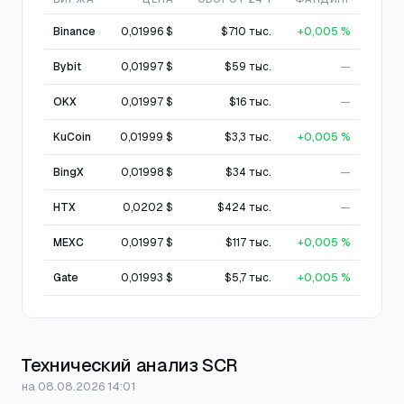
Binance
0,01996 $
$710 тыс.
+0,005 %
Bybit
0,01997 $
$59 тыс.
—
OKX
0,01997 $
$16 тыс.
—
KuCoin
0,01999 $
$3,3 тыс.
+0,005 %
BingX
0,01998 $
$34 тыс.
—
HTX
0,0202 $
$424 тыс.
—
MEXC
0,01997 $
$117 тыс.
+0,005 %
Gate
0,01993 $
$5,7 тыс.
+0,005 %
Технический анализ SCR
на 08.08.2026 14:01