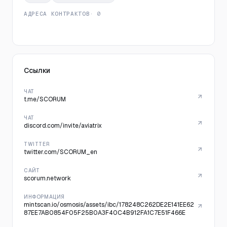
АДРЕСА КОНТРАКТОВ
· 0
Ссылки
ЧАТ
t.me/SCORUM
ЧАТ
discord.com/invite/aviatrix
TWITTER
twitter.com/SCORUM_en
САЙТ
scorum.network
ИНФОРМАЦИЯ
mintscan.io/osmosis/assets/ibc/178248C262DE2E141EE62
87EE7AB0854F05F25B0A3F40C4B912FA1C7E51F466E