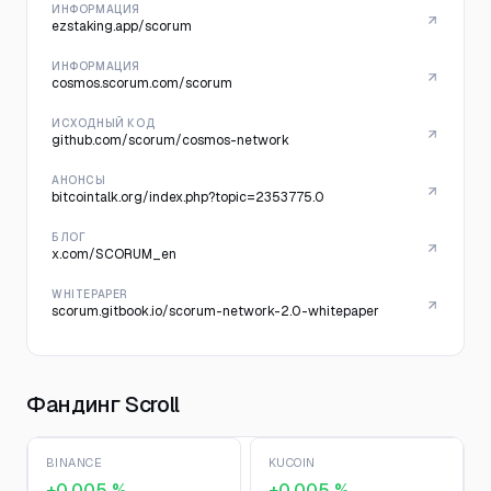
ИНФОРМАЦИЯ
ezstaking.app/scorum
ИНФОРМАЦИЯ
cosmos.scorum.com/scorum
ИСХОДНЫЙ КОД
github.com/scorum/cosmos-network
АНОНСЫ
bitcointalk.org/index.php?topic=2353775.0
БЛОГ
x.com/SCORUM_en
WHITEPAPER
scorum.gitbook.io/scorum-network-2.0-whitepaper
Фандинг Scroll
BINANCE
KUCOIN
+0,005 %
+0,005 %