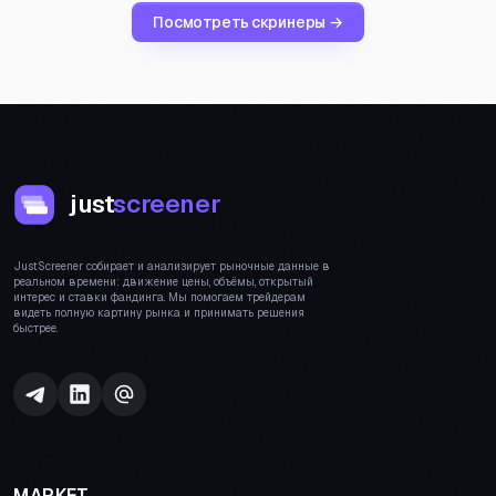
Посмотреть скринеры →
just
screener
JustScreener собирает и анализирует рыночные данные в
реальном времени: движение цены, объёмы, открытый
интерес и ставки фандинга. Мы помогаем трейдерам
видеть полную картину рынка и принимать решения
быстрее.
МАРКЕТ