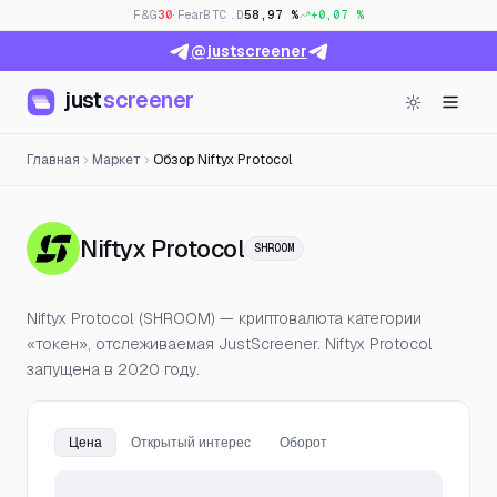
F&G
30
· Fear
BTC.D
58,97 %
+0,07 %
@justscreener
just
screener
Главная
Маркет
Обзор Niftyx Protocol
— Цена, открытый ин
Niftyx Protocol
SHROOM
Niftyx Protocol (SHROOM) — криптовалюта категории
«токен», отслеживаемая JustScreener. Niftyx Protocol
запущена в 2020 году.
Цена
Открытый интерес
Оборот