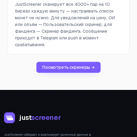
JustScreener сканирует все 4000+ пар на 10
биржах каждую минуту — настраивать список
монет не нужно. Для уведомлений на цену, ОИ
или объём — Пользовательский скринер; для
фандинга — Скринер фандинга. Сообщение
приходит в Telegram или push в момент
срабатывания.
Посмотреть скринеры →
just
screener
JustScreener собирает и анализирует рыночные данные в