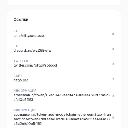
Ссылки
ЧАТ
t.me/niftyxprotocol
ЧАТ
discord.gg/wzZ5Ewfw
TWITTER
twitter.com/NiftyxProtocol
САЙТ
niftyx.org
ИНФОРМАЦИЯ
etherscan.io/token/0xed0439eacf4c4965ae4613d77a5c2
efe10e5f183
ИНФОРМАЦИЯ
app.nansen.ai/token-god-mode?chain=ethereum&tab=tran
sactions&tokenAddress=0xed0439eacf4c4965ae4613d77
a5c2efe10e5f183