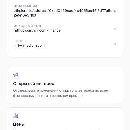
ИНФОРМАЦИЯ
ethplorer.io/address/0xed0439eacf4c4965ae4613d77a5c
2efe10e5f183
ИСХОДНЫЙ КОД
github.com/shroom-finance
БЛОГ
niftyx.medium.com
Открытый интерес
Отслеживайте изменения открытого интереса по всем
фьючерсным рынкам в реальном времени.
Цены